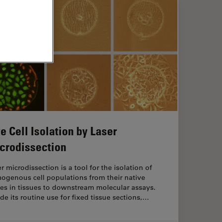
ve Cell Isolation by Laser
crodissection
r microdissection is a tool for the isolation of
ogenous cell populations from their native
es in tissues to downstream molecular assays.
de its routine use for fixed tissue sections,…