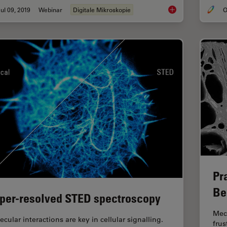
ul 09, 2019
Webinar
Digitale Mikroskopie
O
Digital Classroom O
Pr
Be
per-resolved STED spectroscopy
Mec
cular interactions are key in cellular signalling.
frus