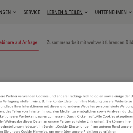
NGEN
SERVICE
LERNEN & TEILEN
UNTERNEHMEN
binare auf Anfrage
Zusammenarbeit mit weltweit führenden Bil
ere Partner verwenden Cookies und andere Tracking-Technologien sowie einige der Da
ur Verfügung stellen, wie z. B. Ihre Kontaktdaten, um Ihre Nutzung unserer Website zu
rundlage Ihrer Interaktionen mit dieser und anderen Websites personalisierte Werbun
llen, das Teilen von Inhalten in sozialen Medien zu ermöglichen sowie Analysen durc
keit unserer Werbekampagnen zu messen. Durch Klicken auf „Alle Cookies akzeptiere
er Weitergabe dieser Daten an unsere Partner zu (siehe Link unten). Sie können Ihre
gseinstellungen jederzeit im Bereich „Cookie-Einstellungen“ am unteren Rand unserer
en Sie unsere Cookie-Hinweise, um mehr über unsere Praktiken zu erfahren