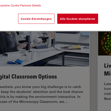
systems Cookie Partners Details
Cookie-Einstellungen
Alle Cookies akzeptieren
Li
Mi
gital Classroom Options
Lase
teachers, you know your big challenge is to catch
hom
 keep the students’ attention and the best chance
nich
 this is by making the environment interactive. In
Besi
 case of the Microscopy Classroom, we…