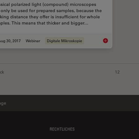
ssical polarized light (compound) microscopes
 only be used for prepared samples, because the
king distance they offer is insufficient for whole
ples. This means that thicker and bigger…
Aug 30, 2017
Webinar
Digitale Mikroskopie
Digital Microscopy i
ck
12
age
RECHTLICHES