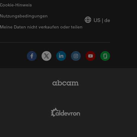
Cookie-Hinweis
Nutzungsbedingungen
US
|
de
Meine Daten nicht verkaufen oder teilen
Facebook
X
LinkedIn
Instagram
YouTube
Glassdoor
Abcam Limited Link
Aldevron Link