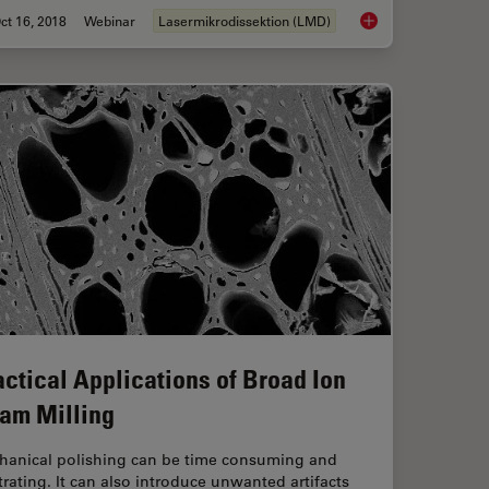
ct 16, 2018
Webinar
Lasermikrodissektion (LMD)
ptions
Live Cell Isolation b
actical Applications of Broad Ion
am Milling
hanical polishing can be time consuming and
trating. It can also introduce unwanted artifacts