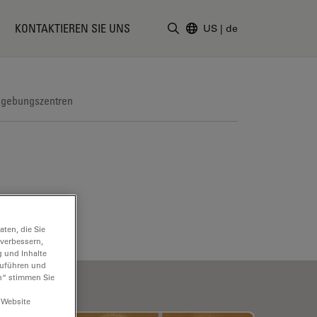
KONTAKTIEREN SIE UNS
US
|
de
Suchbegriff eingeben
dgebungszentren
ten, die Sie
 verbessern,
g und Inhalte
hzuführen und
n“ stimmen Sie
 Website