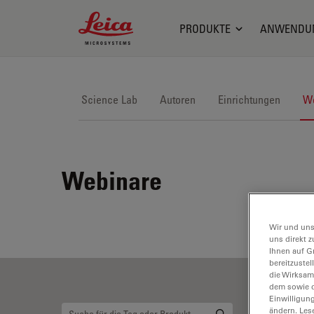
Leica Microsystems Logo
PRODUKTE
ANWENDU
Science Lab
Autoren
Einrichtungen
We
Webinare
Wir und uns
uns direkt z
Ihnen auf G
bereitzuste
die Wirksam
dem sowie d
Einwilligun
ändern. Les