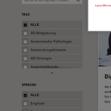
Leica Micro
TAGS
ALLE
3D-Bildgebung
Anatomische Pathologie
Anwendungshinweis
AR Chirurgie
Augenheilkunde
Di
Augmented Reality
Ausbildung
SPRACHE:
As 
and
Automatisierte Mikroskopie
ALLE
for
Automobilindustrie und
the
Englisch
Transport