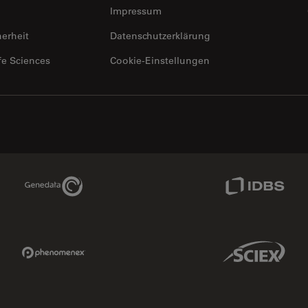
Impressum
herheit
Datenschutzerklärung
fe Sciences
Cookie-Einstellungen
Genedata Link
IDBS Link
Phenomenex Link
Sciex Link