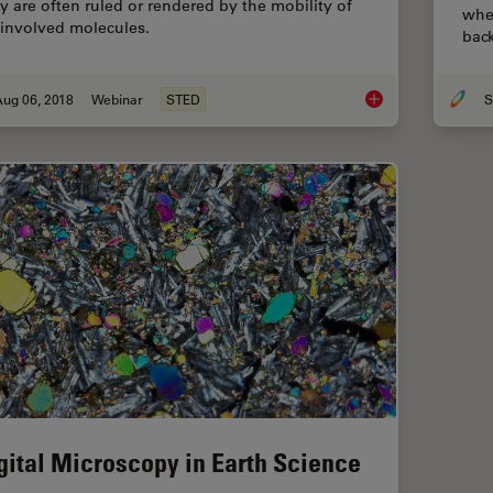
y are often ruled or rendered by the mobility of
whe
 involved molecules.
back
Aug 06, 2018
Webinar
STED
S
Super-resolved STE
gital Microscopy in Earth Science