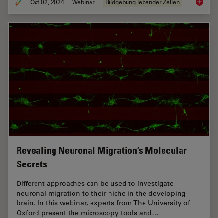
Oct 02, 2024
Webinar
Bildgebung lebender Zellen
Cutting
Revealing Neuronal Migration’s Molecular
Secrets
Different approaches can be used to investigate
neuronal migration to their niche in the developing
brain. In this webinar, experts from The University of
Oxford present the microscopy tools and…