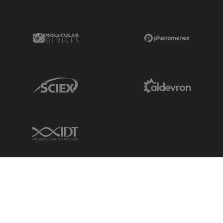
Molecular Devices Link
Phenomenex L
Sciex Link
Aldevron Link
IDT Link