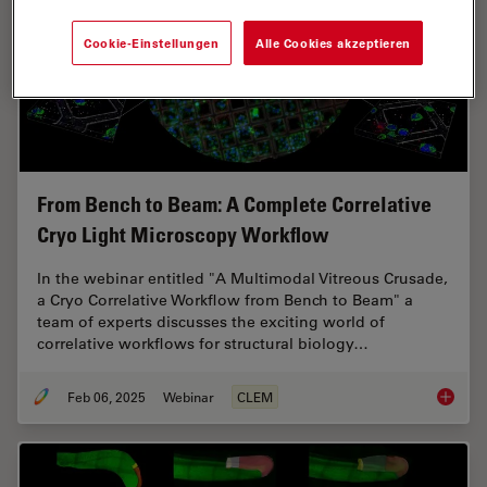
Cookie-Einstellungen
Alle Cookies akzeptieren
From Bench to Beam: A Complete Correlative
Cryo Light Microscopy Workflow
In the webinar entitled "A Multimodal Vitreous Crusade,
a Cryo Correlative Workflow from Bench to Beam" a
team of experts discusses the exciting world of
correlative workflows for structural biology…
Feb 06, 2025
Webinar
CLEM
From Be