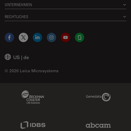
UNTERNEHMEN
RECHTLICHES
Facebook
X
LinkedIn
Instagram
YouTube
Glassdoor
US
|
de
© 2026 Leica Microsystems
Beckman Coulter Link
Genedata Link
IDBS Link
Abcam Limited