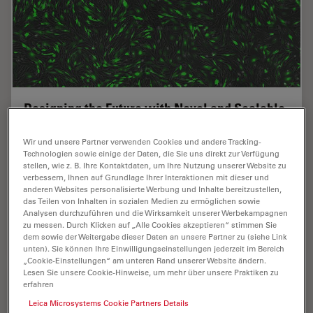
Designing the Future with Novel and Scalable
Stem Cell Culture
Wir und unsere Partner verwenden Cookies und andere Tracking-
Technologien sowie einige der Daten, die Sie uns direkt zur Verfügung
Visionary biotech start-up Uncommon Bio is tackling
stellen, wie z. B. Ihre Kontaktdaten, um Ihre Nutzung unserer Website zu
one of the world’s biggest health challenges: food
verbessern, Ihnen auf Grundlage Ihrer Interaktionen mit dieser und
sustainability. In this webinar, Stem Cell Scientist
anderen Websites personalisierte Werbung und Inhalte bereitzustellen,
Samuel East shows how they make stem cell…
das Teilen von Inhalten in sozialen Medien zu ermöglichen sowie
Analysen durchzuführen und die Wirksamkeit unserer Werbekampagnen
zu messen. Durch Klicken auf „Alle Cookies akzeptieren“ stimmen Sie
Mar 11, 2025
Webinar
3D-Bildgebung
Designi
dem sowie der Weitergabe dieser Daten an unsere Partner zu (siehe Link
unten). Sie können Ihre Einwilligungseinstellungen jederzeit im Bereich
„Cookie-Einstellungen“ am unteren Rand unserer Website ändern.
Lesen Sie unsere Cookie-Hinweise, um mehr über unsere Praktiken zu
erfahren
Leica Microsystems Cookie Partners Details