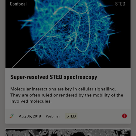
Super-resolved STED spectroscopy
Molecular interactions are key in cellular signalling.
They are often ruled or rendered by the mobility of the
involved molecules.
Aug 06, 2018
Webinar
STED
Super-r