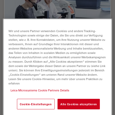
Wir und unsere Partner verwenden Cookies und andere Tracking-
Technologien sowie einige der Daten, die Sie uns direkt zur Verfügung
stellen, wie z. B. Ihre Kontaktdaten, um Ihre Nutzung unserer Website zu
verbessern, Ihnen auf Grundlage Ihrer Interaktionen mit dieser und
anderen Websites personalisierte Werbung und Inhalte bereitzustellen,
Digital Classroom Options
das Teilen von Inhalten in sozialen Medien zu ermöglichen sowie
Analysen durchzuführen und die Wirksamkeit unserer Werbekampagnen
As teachers, you know your big challenge is to catch
zu messen. Durch Klicken auf „Alle Cookies akzeptieren“ stimmen Sie
dem sowie der Weitergabe dieser Daten an unsere Partner zu (siehe Link
and keep the students’ attention and the best chance
unten). Sie können Ihre Einwilligungseinstellungen jederzeit im Bereich
for this is by making the environment interactive. In the
„Cookie-Einstellungen“ am unteren Rand unserer Website ändern.
case of the Microscopy Classroom, we…
Lesen Sie unsere Cookie-Hinweise, um mehr über unsere Praktiken zu
erfahren
Jul 09, 2019
Webinar
Digitale Mikroskopie
Digital
Leica Microsystems Cookie Partners Details
Cookie-Einstellungen
Alle Cookies akzeptieren