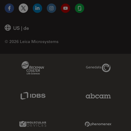
Facebook
X
LinkedIn
Instagram
YouTube
Glassdoor
US
|
de
© 2026 Leica Microsystems
Beckman Coulter Link
Genedata Link
IDBS Link
Abcam Limited
Molecular Devices Link
Phenomenex L