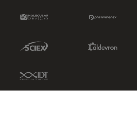
Molecular Devices Link
Phenomenex L
Sciex Link
Aldevron Link
IDT Link