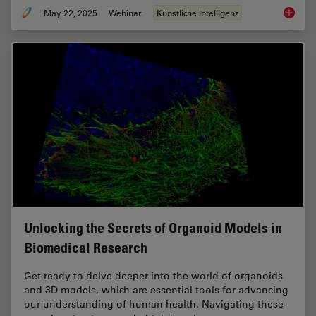
May 22, 2025
Webinar
Künstliche Intelligenz
Get to I
Unlocking the Secrets of Organoid Models in
Biomedical Research
Get ready to delve deeper into the world of organoids
and 3D models, which are essential tools for advancing
our understanding of human health. Navigating these