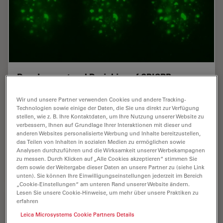
Development and Derisking of CRISPR
Therapies for Rare Diseases
Wir und unsere Partner verwenden Cookies und andere Tracking-
Technologien sowie einige der Daten, die Sie uns direkt zur Verfügung
This on-demand presentation by Dr. Fyodor Urnov and
stellen, wie z. B. Ihre Kontaktdaten, um Ihre Nutzung unserer Website zu
Dr. Sadik Kassim, originally delivered at ASGCT 2025,
verbessern, Ihnen auf Grundlage Ihrer Interaktionen mit dieser und
focused on a critical challenge in genetic medicine: how
anderen Websites personalisierte Werbung und Inhalte bereitzustellen,
to scale CRISPR therapies from…
das Teilen von Inhalten in sozialen Medien zu ermöglichen sowie
Analysen durchzuführen und die Wirksamkeit unserer Werbekampagnen
zu messen. Durch Klicken auf „Alle Cookies akzeptieren“ stimmen Sie
Jul 31, 2025
Webinar
Künstliche Intelligenz
Develop
dem sowie der Weitergabe dieser Daten an unsere Partner zu (siehe Link
unten). Sie können Ihre Einwilligungseinstellungen jederzeit im Bereich
„Cookie-Einstellungen“ am unteren Rand unserer Website ändern.
Lesen Sie unsere Cookie-Hinweise, um mehr über unsere Praktiken zu
erfahren
Leica Microsystems Cookie Partners Details