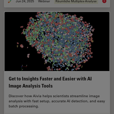
Jun 24, 2025
Webinar
Räumliche Multiplex-Analyse
How to 
Get to Insights Faster and Easier with AI
Image Analysis Tools
Discover how Aivia helps scientists streamline image
analysis with fast setup, accurate AI detection, and easy
batch processing.