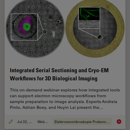
Integrated Serial Sectioning and Cryo-EM
Workflows for 3D Biological Imaging
This on-demand webinar explores how integrated tools
can support electron microscopy workflows from
sample preparation to image analysis. Experts Andreia
Pinto, Adrian Boey, and Hoyin Lai present the…
Jul 22, 2025
Webinar
Elektronenmikroskopie Probenvorbereitung
Integra