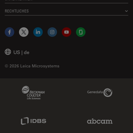
RECHTLICHES
Facebook
X
LinkedIn
Instagram
YouTube
Glassdoor
US
|
de
© 2026 Leica Microsystems
Beckman Coulter Link
Genedata Link
IDBS Link
Abcam Limited