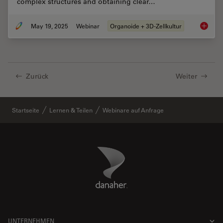
complex structures and obtaining clear…
May 19, 2025
Webinar
Organoide + 3D-Zellkultur
Unlocki
Zurück
Weiter
Startseite
Lernen & Teilen
Webinare auf Anfrage
Danaher Logo
Footer
UNTERNEHMEN