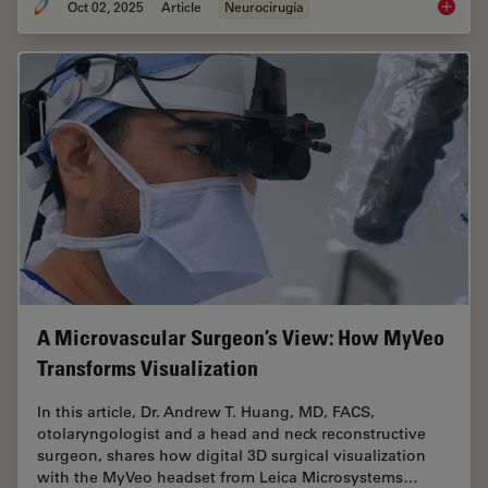
Oct 02, 2025
Article
Neurocirugía
How AR 
A Microvascular Surgeon’s View: How MyVeo
Transforms Visualization
In this article, Dr. Andrew T. Huang, MD, FACS,
otolaryngologist and a head and neck reconstructive
surgeon, shares how digital 3D surgical visualization
with the MyVeo headset from Leica Microsystems…