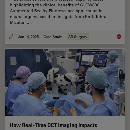
highlighting the clinical benefits of GLOW800
Augmented Reality Fluorescence application in
neurosurgery, based on insights from Prof. Tohru
Mizutani,…
Jan 14, 2025
Case Study
AR Surgery
Aneurys
How Real-Time OCT Imaging Impacts