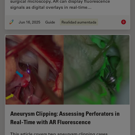
surgical microscopy, AR can display fluorescence
signals as digital overlays in real-time…
Jun 16, 2025
Guide
Realidad aumentada
The Gui
Aneurysm Clipping: Assessing Perforators in
Real-Time with AR Fluorescence
This article covers two aneurysm clipping cases