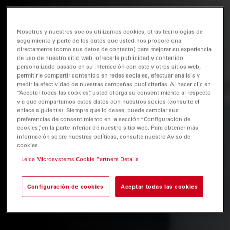
Nosotros y nuestros socios utilizamos cookies, otras tecnologías de
seguimiento y parte de los datos que usted nos proporciona
directamente (como sus datos de contacto) para mejorar su experiencia
de uso de nuestro sitio web, ofrecerle publicidad y contenido
personalizado basado en su interacción con este y otros sitios web,
permitirle compartir contenido en redes sociales, efectuar análisis y
medir la efectividad de nuestras campañas publicitarias. Al hacer clic en
“Aceptar todas las cookies”, usted otorga su consentimiento al respecto
y a que compartamos estos datos con nuestros socios (consulte el
enlace siguiente). Siempre que lo desee, puede cambiar sus
preferencias de consentimiento en la sección “Configuración de
cookies”, en la parte inferior de nuestro sitio web. Para obtener más
información sobre nuestras políticas, consulte nuestro Aviso de
cookies.
Leica Microsystems Cookie Partners Details
Configuración de cookies
Aceptar todas las cookies