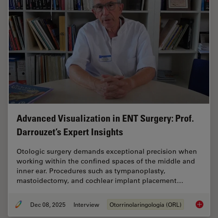
Advanced Visualization in ENT Surgery: Prof.
Darrouzet’s Expert Insights
Otologic surgery demands exceptional precision when
working within the confined spaces of the middle and
inner ear. Procedures such as tympanoplasty,
mastoidectomy, and cochlear implant placement…
Dec 08, 2025
Interview
Otorrinolaringología (ORL)
Advanced