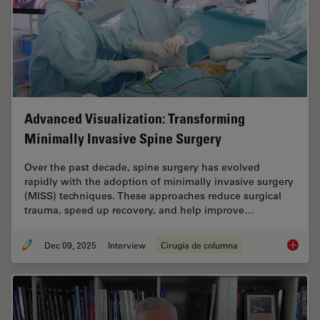
Advanced Visualization: Transforming
Minimally Invasive Spine Surgery
Over the past decade, spine surgery has evolved
rapidly with the adoption of minimally invasive surgery
(MISS) techniques. These approaches reduce surgical
trauma, speed up recovery, and help improve…
Dec 09, 2025
Interview
Cirugía de columna
Advance