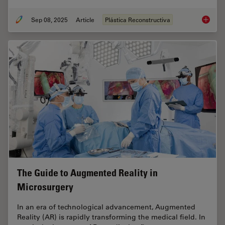
Sep 08, 2025
Article
Plástica Reconstructiva
A Micro
The Guide to Augmented Reality in
Microsurgery
In an era of technological advancement, Augmented
Reality (AR) is rapidly transforming the medical field. In