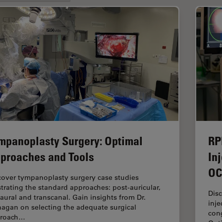
mpanoplasty Surgery: Optimal
RP
proaches and Tools
In
OC
cover tympanoplasty surgery case studies
ustrating the standard approaches: post-auricular,
Dis
aural and transcanal. Gain insights from Dr.
inje
nagan on selecting the adequate surgical
cong
roach…