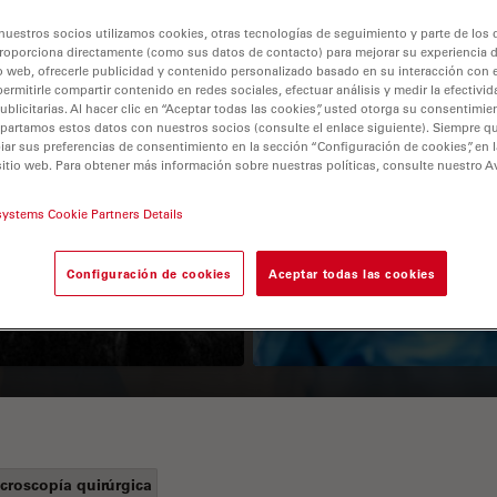
nuestros socios utilizamos cookies, otras tecnologías de seguimiento y parte de los
roporciona directamente (como sus datos de contacto) para mejorar su experiencia 
o web, ofrecerle publicidad y contenido personalizado basado en su interacción con e
permitirle compartir contenido en redes sociales, efectuar análisis y medir la efectivi
licitarias. Al hacer clic en “Aceptar todas las cookies”, usted otorga su consentimie
partamos estos datos con nuestros socios (consulte el enlace siguiente). Siempre qu
r sus preferencias de consentimiento en la sección “Configuración de cookies”, en la
sitio web. Para obtener más información sobre nuestras políticas, consulte nuestro A
Guide to OCT
How to Drape a
systems Cookie Partners Details
Surgical Microscop
Configuración de cookies
Aceptar todas las cookies
croscopía quirúrgica