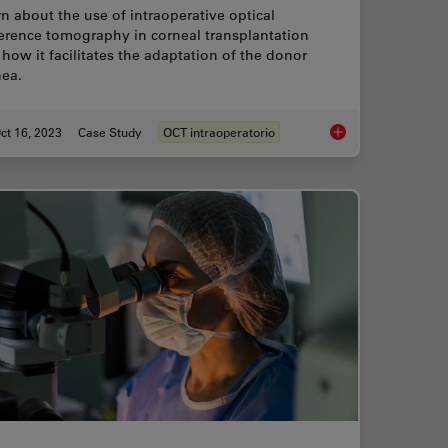
n about the use of intraoperative optical
erence tomography in corneal transplantation
how it facilitates the adaptation of the donor
nea.
ct 16, 2023
Case Study
OCT intraoperatorio
rgery: Benefits of Utilizing Intraoperative OCT
Intraoperative OCT-A