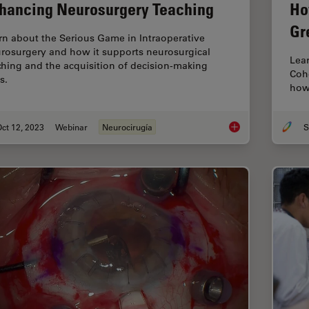
hancing Neurosurgery Teaching
Ho
Gr
rn about the Serious Game in Intraoperative
rosurgery and how it supports neurosurgical
Lear
ching and the acquisition of decision-making
Coh
ls.
how 
ct 12, 2023
Webinar
Neurocirugía
S
Enhancing Neurosur