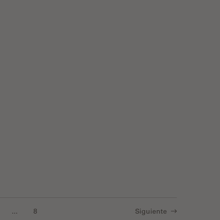
nce in Neurovascular Surgery
...
8
Siguiente