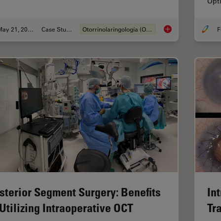
Opt
May 21, 2024
Case Study
Otorrinolaringología (ORL)
F
Tympanoplasty Surg
sterior Segment Surgery: Benefits
In
 Utilizing Intraoperative OCT
Tr