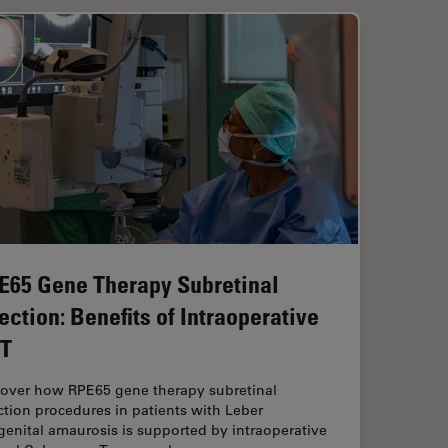
E65 Gene Therapy Subretinal
jection: Benefits of Intraoperative
T
cover how RPE65 gene therapy subretinal
ction procedures in patients with Leber
enital amaurosis is supported by intraoperative