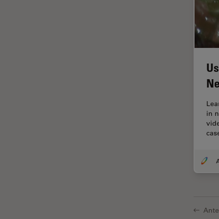
HyD
Imágenes cuantitativas
Imágenes de células vivas
Imagenología in vivo de
Us
organismos completos
Ne
Imagenología y análisis de
tejidos avanzados
Lea
Imperial Imaging Hub
in 
vid
Industria Metalúrgica
cas
Industrie électronique et des
semi-conducteurs
Inmunofluorescencia
Inteligencia Artificial
Inverted Microscopy
Ante