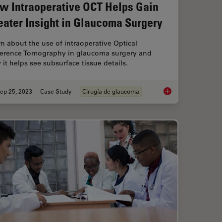
w Intraoperative OCT Helps Gain
eater Insight in Glaucoma Surgery
n about the use of intraoperative Optical
erence Tomography in glaucoma surgery and
it helps see subsurface tissue details.
ep 25, 2023
Case Study
Cirugía de glaucoma
gery Teaching
How Intraoperative 