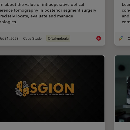
rn about the value of intraoperative optical
Lear
erence tomography in posterior segment surgery
coh
precisely locate, evaluate and manage
and 
hologies.
cor
ct 31, 2023
Case Study
Oftalmología
O
Posterior Segment Su