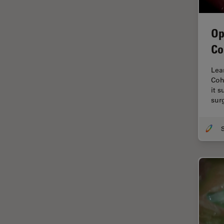
tiempos de vida de
fluorescencia)
Op
Fluorescencia
Co
Fluoróforo
Lea
FluoSync
Coh
FRAP
it 
sur
Fresado con haz de iones
FRET
Funciones de STELLARIS
Garantía de calidad / Control
de calidad
Ginecología y Urología
Granos
Historia