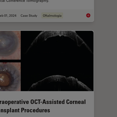
ical Coherence Tomography.
eb 01, 2024
Case Study
Oftalmología
ery: Optimal Approaches and Tools
RPE65 Gene Therapy S
traoperative OCT-Assisted Corneal
ansplant Procedures