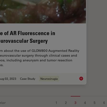
e of AR Fluorescence in
urovascular Surgery
rn about the use of GLOW800 Augmented Reality
neurovascular surgery through clinical cases and
eos, including aneurysm and tumor resection
es.
Aug 02, 2023
Case Study
Neurocirugía
Use of AR Fluoresce
rior
1
2
3
4
5
6