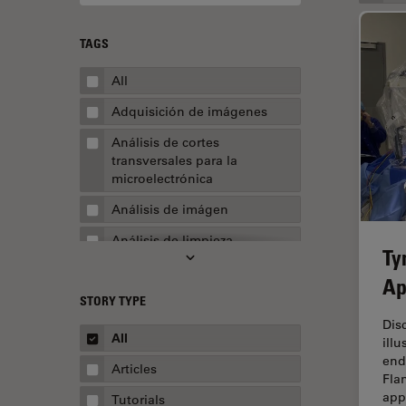
TAGS
All
Adquisición de imágenes
Análisis de cortes
transversales para la
microelectrónica
Análisis de imágen
Análisis de limpieza
Ty
Análisis multiplex espacial
Ap
STORY TYPE
Apertura numérica
Dis
AR Surgery
All
ill
end
Automoción y transporte
Articles
Fla
Biofarmacia
app
Tutorials