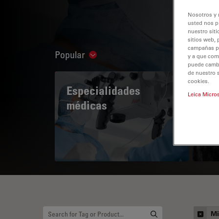
Nosotros y 
usted nos p
nuestro siti
sitios web, 
campañas pub
Popular
Show subnavigation
y a que com
puede cambia
de nuestro 
cookies.
Especialidades
A 
Leica Micro
médicas
Mi