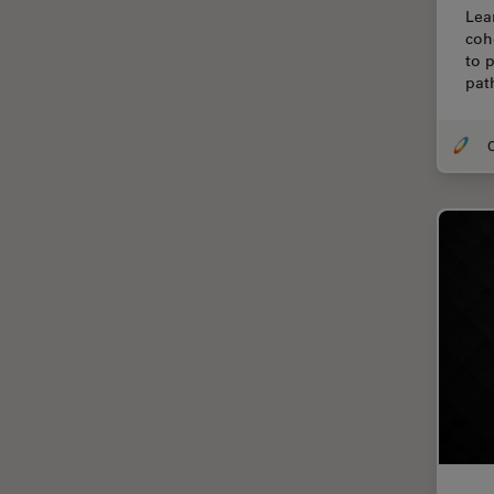
Lea
Cirugía de columna
coh
to 
Cirugía de córnea
pat
Cirugía de glaucoma
Cirugías de retina
O
CLEM
Conceptos básicos de
microscopía
Congelación a alta presión
Conservación de arte
Contrast Methods in Light
Microscopy
Crio SEM
Cultivo celular
De microscopía