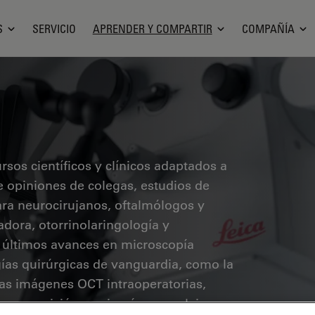
S
SERVICIO
APRENDER Y COMPARTIR
COMPAÑÍA
sos científicos y clínicos adaptados a
ye opiniones de colegas, estudios de
ara neurocirujanos, oftalmólogos y
radora, otorrinolaringología y
s últimos avances en microscopía
ías quirúrgicas de vanguardia, como la
 las imágenes OCT intraoperatorias,
a y precisión en cirugías complejas.