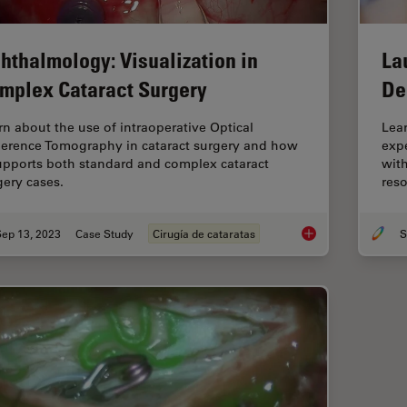
hthalmology: Visualization in
La
mplex Cataract Surgery
De
rn about the use of intraoperative Optical
Lear
erence Tomography in cataract surgery and how
exp
supports both standard and complex cataract
with
gery cases.
reso
Sep 13, 2023
Case Study
Cirugía de cataratas
S
Ophthalmology: Visu