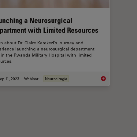
unching a Neurosurgical
partment with Limited Resources
n about Dr. Claire Karekezi’s journey and
erience launching a neurosurgical department
in the Rwanda Military Hospital with limited
urces.
ep 11, 2023
Webinar
Neurocirugía
alization in Complex Cataract Surgery
Launching a Neurosu