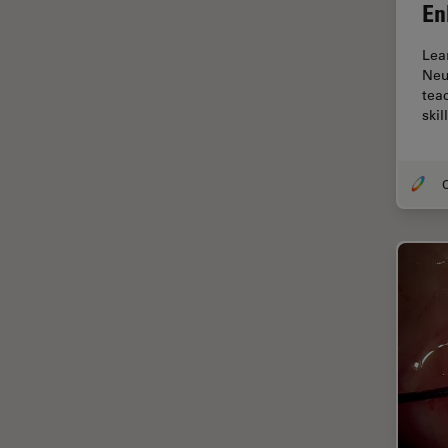
En
Disección
Lea
Dispersión Raman Coherente
Neu
(CRS)
tea
Drosophila Research
skil
Educación
Enfermedades
O
neurodegenerativas
Ergonomía
Especialidades médicas
Espectroscopia de
descomposición inducida por
láser (LIBS)
F-Techniques
Fabricación de baterías
FLIM (microscopía de