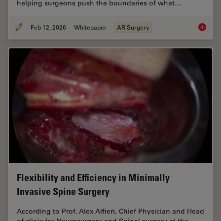
helping surgeons push the boundaries of what…
Feb 12, 2026
Whitepaper
AR Surgery
Advance
Flexibility and Efficiency in Minimally
Invasive Spine Surgery
According to Prof. Alex Alfieri, Chief Physician and Head
of clinic for Neurosurgery and Spinal surgery at the