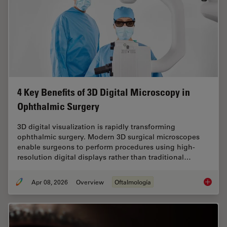
4 Key Benefits of 3D Digital Microscopy in
Ophthalmic Surgery
3D digital visualization is rapidly transforming
ophthalmic surgery. Modern 3D surgical microscopes
enable surgeons to perform procedures using high-
resolution digital displays rather than traditional…
Apr 08, 2026
Overview
Oftalmología
4 Key B