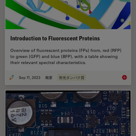
Introduction to Fluorescent Proteins
Overview of fluorescent proteins (FPs) from, red (RFP)
to green (GFP) and blue (BFP), with a table showing
their relevant spectral characteristics.
Sep 11, 2023
概要
蛍光タンパク質
Introduc