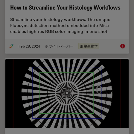
How to Streamline Your Histology Workflows
Streamline your histology workflows. The unique
Fluosync detection method embedded into Mica
enables high-res RGB color imaging in one shot.
Feb 28, 2024
ホワイトぺーパー
細胞生物学
How to 