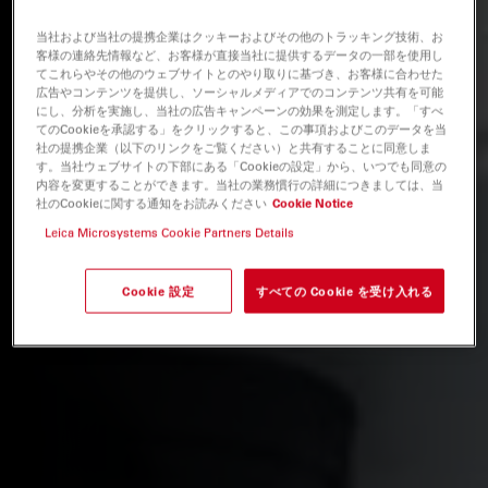
当社および当社の提携企業はクッキーおよびその他のトラッキング技術、お
客様の連絡先情報など、お客様が直接当社に提供するデータの一部を使用し
てこれらやその他のウェブサイトとのやり取りに基づき、お客様に合わせた
広告やコンテンツを提供し、ソーシャルメディアでのコンテンツ共有を可能
にし、分析を実施し、当社の広告キャンペーンの効果を測定します。「すべ
てのCookieを承認する」をクリックすると、この事項およびこのデータを当
社の提携企業（以下のリンクをご覧ください）と共有することに同意しま
す。当社ウェブサイトの下部にある「Cookieの設定」から、いつでも同意の
内容を変更することができます。当社の業務慣行の詳細につきましては、当
社のCookieに関する通知をお読みください
Cookie Notice
Leica Microsystems Cookie Partners Details
Cookie 設定
すべての Cookie を受け入れる