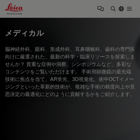
Leica Microsystems Logo
Togg
検索用語を
メディカル
脳神経外科、眼科、形成外科、耳鼻咽喉科、歯科の専門医
向けに厳選された、最新の科学・臨床リソースを探索しま
せんか？ 貴重な症例や洞察、シンポジウムなど、多彩な
コンテンツをご覧いただけます。 手術用顕微鏡の最先端
技術に焦点を当て、AR蛍光、3D視覚化、術中OCTイメー
ジングといった革新的技術が、複雑な手術の精度向上や意
思決定の最適化にどのように貢献するかをご紹介します。