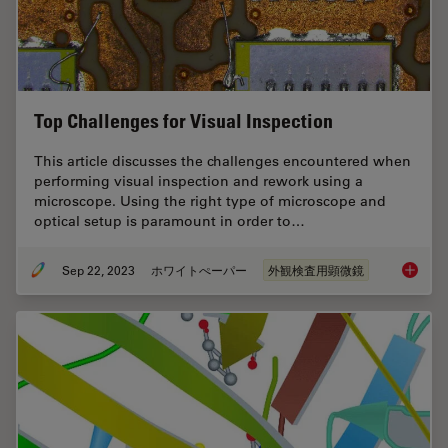
Top Challenges for Visual Inspection
This article discusses the challenges encountered when
performing visual inspection and rework using a
microscope. Using the right type of microscope and
optical setup is paramount in order to…
Sep 22, 2023
ホワイトぺーパー
外観検査用顕微鏡
Top Chal