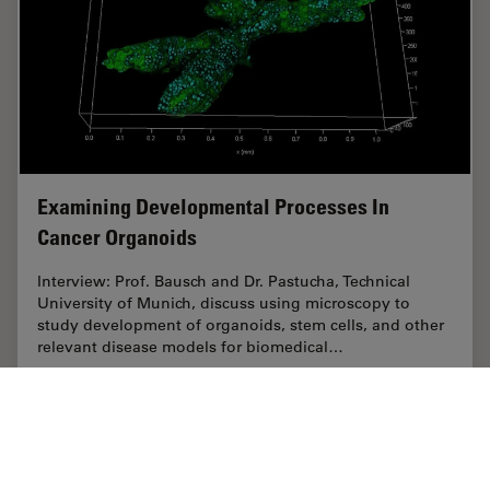
Examining Developmental Processes In
Cancer Organoids
Interview: Prof. Bausch and Dr. Pastucha, Technical
University of Munich, discuss using microscopy to
study development of organoids, stem cells, and other
relevant disease models for biomedical…
Jun 26, 2023
インタビュー
がん研究
Examini