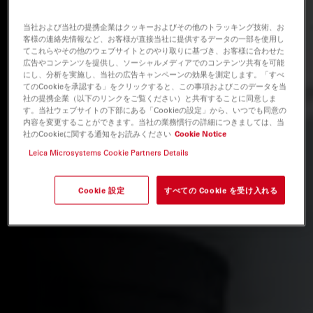
当社および当社の提携企業はクッキーおよびその他のトラッキング技術、お
客様の連絡先情報など、お客様が直接当社に提供するデータの一部を使用し
てこれらやその他のウェブサイトとのやり取りに基づき、お客様に合わせた
広告やコンテンツを提供し、ソーシャルメディアでのコンテンツ共有を可能
にし、分析を実施し、当社の広告キャンペーンの効果を測定します。「すべ
てのCookieを承認する」をクリックすると、この事項およびこのデータを当
社の提携企業（以下のリンクをご覧ください）と共有することに同意しま
す。当社ウェブサイトの下部にある「Cookieの設定」から、いつでも同意の
内容を変更することができます。当社の業務慣行の詳細につきましては、当
社のCookieに関する通知をお読みください
Cookie Notice
Leica Microsystems Cookie Partners Details
Cookie 設定
すべての Cookie を受け入れる