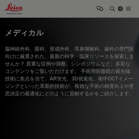
Leica Microsystems Logo
Togg
検索用語を
メディカル
脳神経外科、眼科、形成外科、耳鼻咽喉科、歯科の専門医
向けに厳選された、最新の科学・臨床リソースを探索しま
せんか？ 貴重な症例や洞察、シンポジウムなど、多彩な
コンテンツをご覧いただけます。 手術用顕微鏡の最先端
技術に焦点を当て、AR蛍光、3D視覚化、術中OCTイメー
ジングといった革新的技術が、複雑な手術の精度向上や意
思決定の最適化にどのように貢献するかをご紹介します。