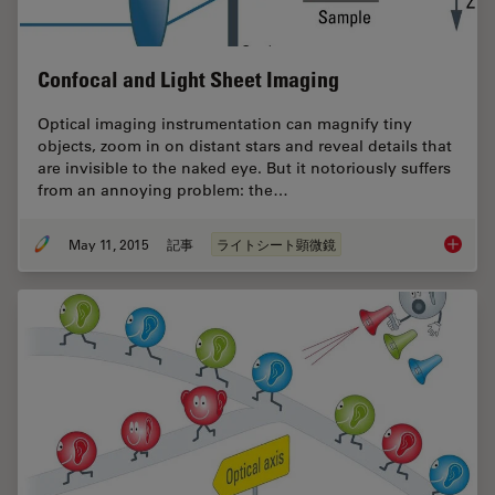
Confocal and Light Sheet Imaging
Optical imaging instrumentation can magnify tiny
objects, zoom in on distant stars and reveal details that
are invisible to the naked eye. But it notoriously suffers
from an annoying problem: the…
May 11, 2015
記事
ライトシート顕微鏡
Confoca