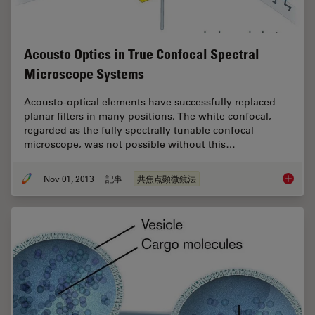
Acousto Optics in True Confocal Spectral
Microscope Systems
Acousto-optical elements have successfully replaced
planar filters in many positions. The white confocal,
regarded as the fully spectrally tunable confocal
microscope, was not possible without this…
Nov 01, 2013
記事
共焦点顕微鏡法
Acousto