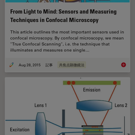
From Light to Mind: Sensors and Measuring
Techniques in Confocal Microscopy
This article outlines the most important sensors used in
confocal microscopy. By confocal microscopy, we mean
"True Confocal Scanning", i.e. the technique that
illuminates and measures one single…
Aug 28, 2015
記事
共焦点顕微鏡法
From Li