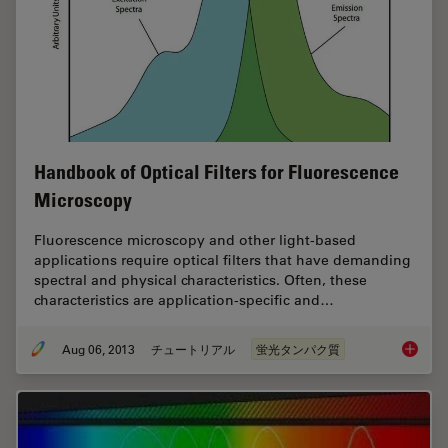
Handbook of Optical Filters for Fluorescence
Microscopy
Fluorescence microscopy and other light-based
applications require optical filters that have demanding
spectral and physical characteristics. Often, these
characteristics are application-specific and…
Aug 06, 2013
チュートリアル
蛍光タンパク質
Handboo