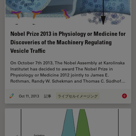
Nobel Prize 2013 in Physiology or Medicine for
Discoveries of the Machinery Regulating
Vesicle Traffic
On October 7th 2013, The Nobel Assembly at Karolinska
Institutet has decided to award The Nobel Prize in
Physiology or Medicine 2012 jointly to James E.
Rothman, Randy W. Schekman and Thomas C. Südhof…
Oct 11, 2013
記事
ライブセルイメージング
Nobel Pr