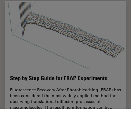
Step by Step Guide for FRAP Experiments
Fluorescence Recovery After Photobleaching (FRAP) has
been considered the most widely applied method for
observing translational diffusion processes of
macromolecules. The resulting information can be…
May 17, 2013
チュートリアル
FRAP
Step by