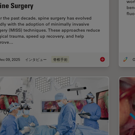
work
ine Surgery
ben
fluo
r the past decade, spine surgery has evolved
idly with the adoption of minimally invasive
gery (MISS) techniques. These approaches reduce
gical trauma, speed up recovery, and help
prove…
Dec 09, 2025
インタビュー
脊椎手術
O
Advanced Visualizat