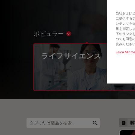
当社および
に提供する
ンテンツを
果を測定しま
ポピュラー
下のリンクを
Show subnavigation
つでも同意の
読みくださ
Leica Micro
ライフサイエンス
脳