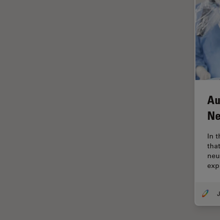
デジタルマイクロスコープ
バイオファーマ
バッテリー製造
プリント基板（PCB）
ボストン・イノベーション・ハ
ブ
マイクロエレクトロニクス
Au
マイクロサージェリー
Ne
マイクロハブ・イメージング
In 
メディカル
tha
neu
モデル生物
exp
ライトシート顕微鏡
J
ライフサイエンス
ライブセルイメージング