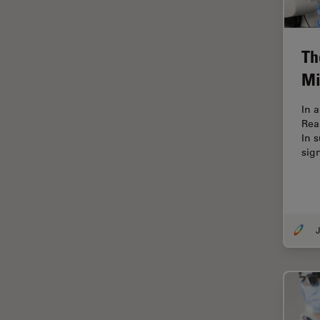
オックスフォード・センター・
オブ・エクセレンス
オルガノイド＋3D細胞培養
Th
カメラ
Mi
がん研究
In 
クライオSEM
Rea
In 
クライオ電子顕微鏡
sig
クリーニング
コーティング
コヒーレントラマン散乱(CRS)
J
サンフランシスコ・イノベーシ
ョン・ハブ
サンプル調製
ゼブラフィッシュの研究