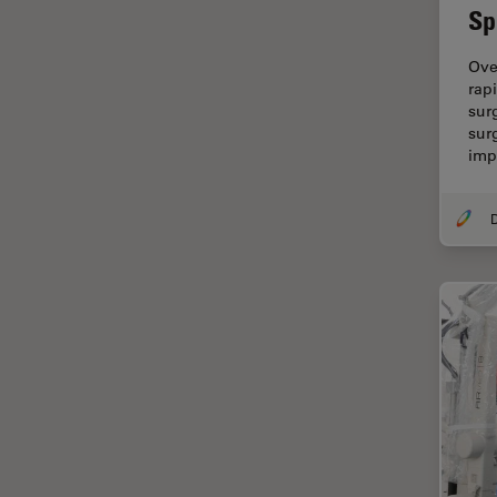
Sp
TIRF
Upright Microscopy
Ove
rap
アプリケーションノート
sur
sur
イオンビームミリング
im
インダストリー
インペリアル・カレッジ・ロン
ドンイメージングハブ
ウイルス学
ウルトラミクロトーム
エルゴノミクス
エレクトロニクスおよび半導体
産業
エレクトロニクスのための断面
解析