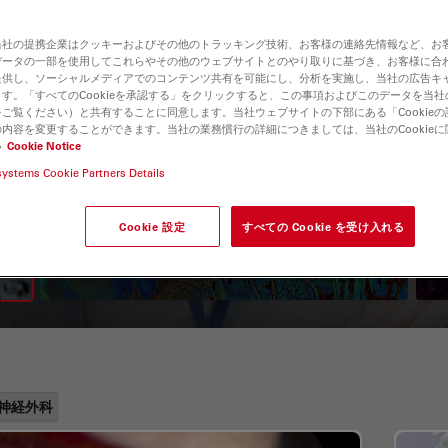
当社の提携企業はクッキーおよびその他のトラッキング技術、お客様の連絡先情報など、お
データの一部を使用してこれらやその他のウェブサイトとのやり取りに基づき、お客様に合
提供し、ソーシャルメディアでのコンテンツ共有を可能にし、分析を実施し、当社の広告キ
す。「すべてのCookieを承認する」をクリックすると、この事項およびこのデータを当
ご覧ください）と共有することに同意します。当社ウェブサイトの下部にある「Cookie
内容を変更することができます。当社の業務慣行の詳細につきましては、当社のCookie
い
Cookie Notice
systems Cookie Partners Details
A Guide to Fluorescence
Lifetime Imaging Microscopy
Cookie 設定
すべての Cookie を受け入れる
(FLIM)
神経外科