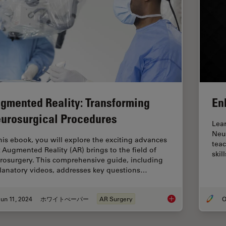
gmented Reality: Transforming
En
urosurgical Procedures
Lea
Neu
this ebook, you will explore the exciting advances
teac
t Augmented Reality (AR) brings to the field of
skill
rosurgery. This comprehensive guide, including
lanatory videos, addresses key questions…
un 11, 2024
ホワイトぺーパー
AR Surgery
O
Augmented Reality: 