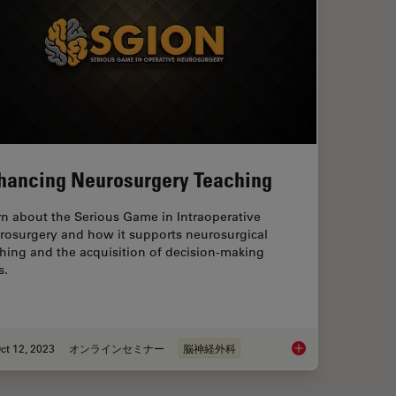
hancing Neurosurgery Teaching
rn about the Serious Game in Intraoperative
rosurgery and how it supports neurosurgical
hing and the acquisition of decision-making
s.
ct 12, 2023
オンラインセミナー
脳神経外科
Transforming Neurosurgical Procedures
Enhancing Neurosurg