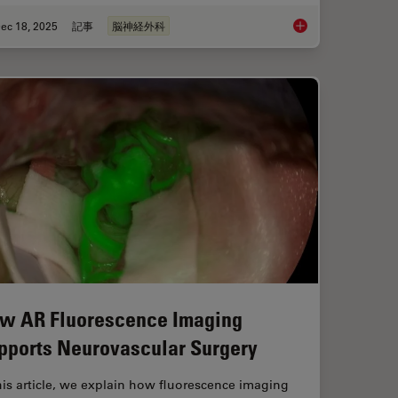
ec 18, 2025
記事
脳神経外科
ciency in Minimally Invasive Spine Surgery
A Larger 3D Area in
w AR Fluorescence Imaging
pports Neurovascular Surgery
his article, we explain how fluorescence imaging