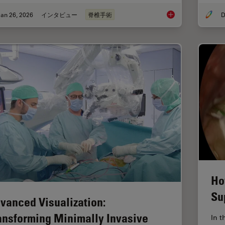
an 26, 2026
インタビュー
脊椎手術
D
Flexibility and Effi
Ho
Su
vanced Visualization:
ansforming Minimally Invasive
In t