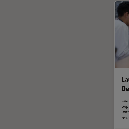
ラベルフリー
レーザーマイクロダイセクショ
ン（LMD）
レーザー誘起ブレークダウン分
光法(LIBS)
ワイドフィールド顕微鏡
人工知能
位相差顕微鏡
偏光
La
光コヒーレンス トモグラフィ
De
（OCT）
Lea
光学系
exp
光学顕微鏡
wit
res
免疫蛍光