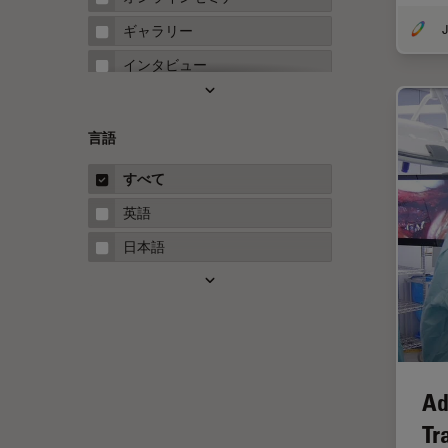
FRET
J
ギャラリー
Fテクニック
インタビュー
HyD
ホワイトぺーパー
Inverted Microscopy
ケーススタディ
言語
Neuro-Oncology
概要
すべて
Neurovascular Surgery
ガイド
英語
Red Reflex
日本語
SEM
Service
STED
STELLARISの機能
Ad
TEM
Tr
Thunderイメージング