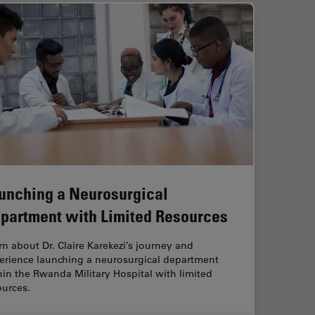
unching a Neurosurgical
partment with Limited Resources
rn about Dr. Claire Karekezi’s journey and
erience launching a neurosurgical department
hin the Rwanda Military Hospital with limited
ources.