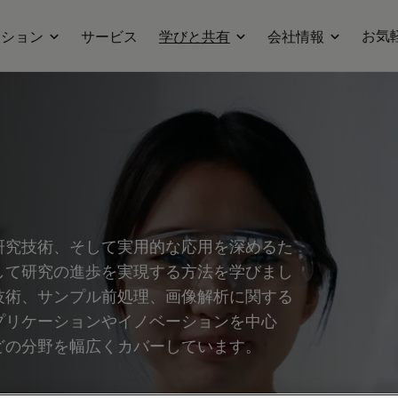
お気
ーション
サービス
学びと共有
会社情報
研究技術、そして実用的な応用を深めるた
して研究の進歩を実現する方法を学びまし
技術、サンプル前処理、画像解析に関する
プリケーションやイノベーションを中心
どの分野を幅広くカバーしています。