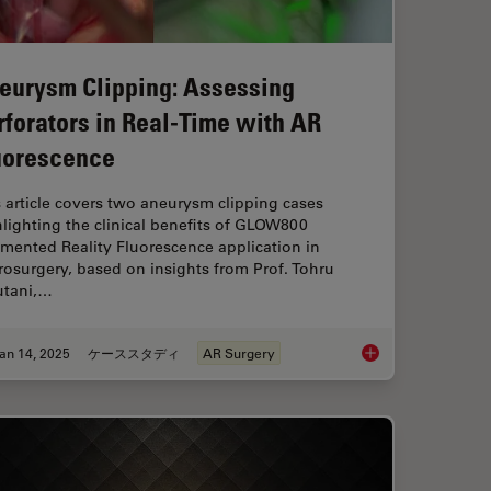
eurysm Clipping: Assessing
rforators in Real-Time with AR
uorescence
 article covers two aneurysm clipping cases
lighting the clinical benefits of GLOW800
mented Reality Fluorescence application in
osurgery, based on insights from Prof. Tohru
utani,…
an 14, 2025
ケーススタディ
AR Surgery
ted Reality in Microsurgery
Aneurysm Clipping: A