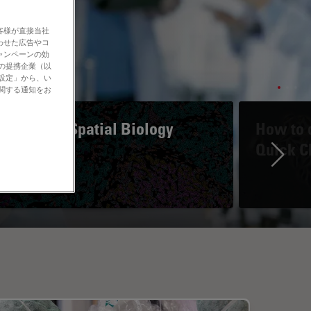
客様が直接当社
わせた広告やコ
ャンペーンの効
社の提携企業（以
の設定」から、い
に関する通知をお
A Guide to Spatial Biology
How to d
Quick C
Ne