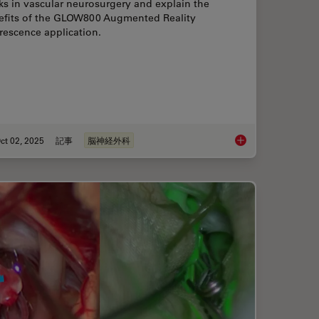
s in vascular neurosurgery and explain the
efits of the GLOW800 Augmented Reality
rescence application.
ct 02, 2025
記事
脳神経外科
ion: Transforming Minimally Invasive Spine Surgery
How AR Fluorescenc