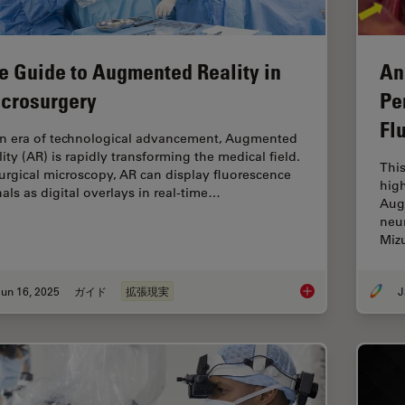
e Guide to Augmented Reality in
An
crosurgery
Pe
Fl
an era of technological advancement, Augmented
lity (AR) is rapidly transforming the medical field.
This
surgical microscopy, AR can display fluorescence
high
nals as digital overlays in real-time…
Aug
neur
Miz
un 16, 2025
ガイド
拡張現実
J
The Guide to Augmen