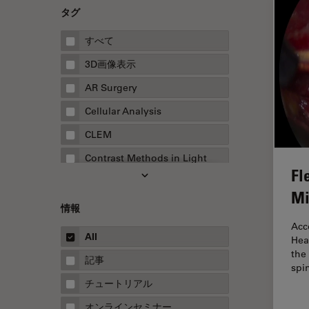
タグ
すべて
3D画像表示
AR Surgery
Cellular Analysis
CLEM
Contrast Methods in Light
Fl
Microscopy
Mi
Drosophila Research
情報
EMBLイメージングセンター
Acc
All
Hea
FLIM（蛍光寿命イメージング顕
the
微鏡法）
記事
spi
FluoSync
チュートリアル
FRAP
オンラインセミナー