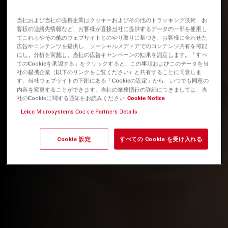
当社および当社の提携企業はクッキーおよびその他のトラッキング技術、お
客様の連絡先情報など、お客様が直接当社に提供するデータの一部を使用し
てこれらやその他のウェブサイトとのやり取りに基づき、お客様に合わせた
広告やコンテンツを提供し、ソーシャルメディアでのコンテンツ共有を可能
にし、分析を実施し、当社の広告キャンペーンの効果を測定します。「すべ
てのCookieを承認する」をクリックすると、この事項およびこのデータを当
社の提携企業（以下のリンクをご覧ください）と共有することに同意しま
す。当社ウェブサイトの下部にある「Cookieの設定」から、いつでも同意の
内容を変更することができます。当社の業務慣行の詳細につきましては、当
社のCookieに関する通知をお読みください
Cookie Notice
Leica Microsystems Cookie Partners Details
Cookie 設定
すべての Cookie を受け入れる