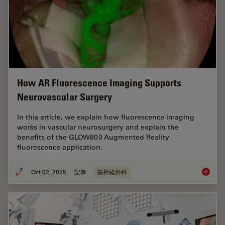
How AR Fluorescence Imaging Supports
Neurovascular Surgery
In this article, we explain how fluorescence imaging
works in vascular neurosurgery and explain the
benefits of the GLOW800 Augmented Reality
fluorescence application.
Oct 02, 2025
記事
脳神経外科
How AR 