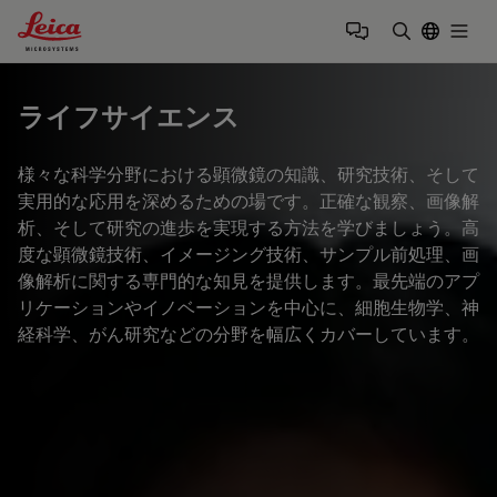
Leica Microsystems Logo
Togg
検索用語を
ライフサイエンス
様々な科学分野における顕微鏡の知識、研究技術、そして
実用的な応用を深めるための場です。正確な観察、画像解
析、そして研究の進歩を実現する方法を学びましょう。高
度な顕微鏡技術、イメージング技術、サンプル前処理、画
像解析に関する専門的な知見を提供します。最先端のアプ
リケーションやイノベーションを中心に、細胞生物学、神
経科学、がん研究などの分野を幅広くカバーしています。