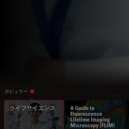
ポピュラー
Show subnavigation
ライフサイエンス
A Guide to
Fluorescence
Lifetime Imaging
Microscopy (FLIM)