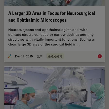
A Larger 3D Area in Focus for Neurosurgical
and Ophthalmic Microscopes
Neurosurgeons and ophthalmologists deal with
delicate structures, deep or narrow cavities and tiny
structures with vitally important functions. Seeing a
clear, large 3D area of the surgical field in…
Dec 18, 2025
記事
脳神経外科
A Large