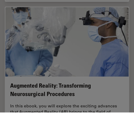
Augmented Reality: Transforming
Neurosurgical Procedures
In this ebook, you will explore the exciting advances
that Augmented Reality (AR) brings to the field of
neurosurgery. This comprehensive guide, including
explanatory videos, addresses key questions…