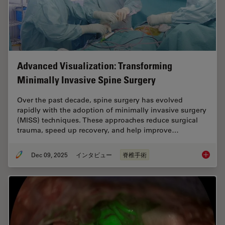
Advanced Visualization: Transforming
Minimally Invasive Spine Surgery
Over the past decade, spine surgery has evolved
rapidly with the adoption of minimally invasive surgery
(MISS) techniques. These approaches reduce surgical
trauma, speed up recovery, and help improve…
Dec 09, 2025
インタビュー
脊椎手術
Advance