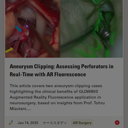
Aneurysm Clipping: Assessing Perforators in
Real-Time with AR Fluorescence
This article covers two aneurysm clipping cases
highlighting the clinical benefits of GLOW800
Augmented Reality Fluorescence application in
neurosurgery, based on insights from Prof. Tohru
Mizutani,…
Jan 14, 2025
ケーススタディ
AR Surgery
Aneurys