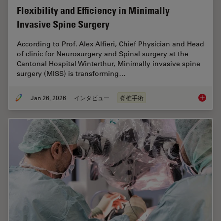
Flexibility and Efficiency in Minimally
Invasive Spine Surgery
According to Prof. Alex Alfieri, Chief Physician and Head
of clinic for Neurosurgery and Spinal surgery at the
Cantonal Hospital Winterthur, Minimally invasive spine
surgery (MISS) is transforming…
Jan 26, 2026
インタビュー
脊椎手術
Flexibil