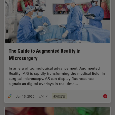
The Guide to Augmented Reality in
Microsurgery
In an era of technological advancement, Augmented
Reality (AR) is rapidly transforming the medical field. In
surgical microscopy, AR can display fluorescence
signals as digital overlays in real-time…
Jun 16, 2025
ガイド
拡張現実
The Gui