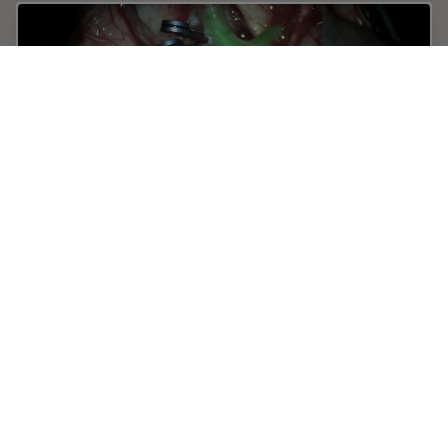
GLOW800 Augmented Reality Fluorescence in
Aneurysm Treatment
This case study from Prof. Dr. Feres Chaddad talks
about the treatment of unruptured MCA (middle
cerebral artery) and PCOM (posterior communicating
artery) aneurysms with microsurgical clipping. It…
Feb 03, 2020
記事
AR Surgery
GLOW800