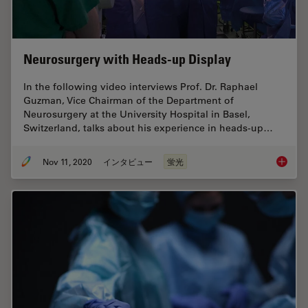
Neurosurgery with Heads-up Display
In the following video interviews Prof. Dr. Raphael
Guzman, Vice Chairman of the Department of
Neurosurgery at the University Hospital in Basel,
Switzerland, talks about his experience in heads-up…
Nov 11, 2020
インタビュー
蛍光
Neurosu