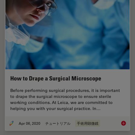
How to Drape a Surgical Microscope
Before performing surgical procedures, it is important
to drape the surgical microscope to ensure sterile
working conditions. At Leica, we are committed to
helping you with your surgical practice. In…
Apr 06, 2020
チュートリアル
手術用顕微鏡
How to 