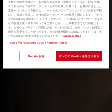
客様の連絡先情報など、お客様が直接当社に提供するデータの一部を使用し
てこれらやその他のウェブサイトとのやり取りに基づき、お客様に合わせた
広告やコンテンツを提供し、ソーシャルメディアでのコンテンツ共有を可能
にし、分析を実施し、当社の広告キャンペーンの効果を測定します。「すべ
てのCookieを承認する」をクリックすると、この事項およびこのデータを当
社の提携企業（以下のリンクをご覧ください）と共有することに同意しま
す。当社ウェブサイトの下部にある「Cookieの設定」から、いつでも同意の
内容を変更することができます。当社の業務慣行の詳細につきましては、当
社のCookieに関する通知をお読みください
Cookie Notice
Leica Microsystems Cookie Partners Details
Cookie 設定
すべての Cookie を受け入れる