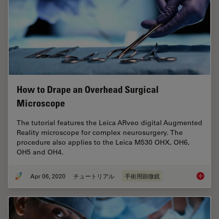
How to Drape an Overhead Surgical
Microscope
The tutorial features the Leica ARveo digital Augmented
Reality microscope for complex neurosurgery. The
procedure also applies to the Leica M530 OHX, OH6,
OH5 and OH4.
Apr 06, 2020
チュートリアル
手術用顕微鏡
How to 