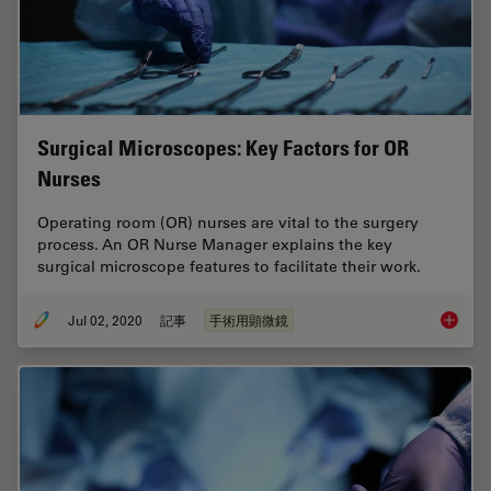
Surgical Microscopes: Key Factors for OR
Nurses
Operating room (OR) nurses are vital to the surgery
process. An OR Nurse Manager explains the key
surgical microscope features to facilitate their work.
Jul 02, 2020
記事
手術用顕微鏡
Surgica