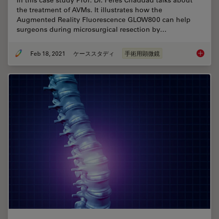
In this case study Prof. Dr. Feres Chaddad talks about
the treatment of AVMs. It illustrates how the
Augmented Reality Fluorescence GLOW800 can help
surgeons during microsurgical resection by…
Feb 18, 2021
ケーススタディ
手術用顕微鏡
GLOW800