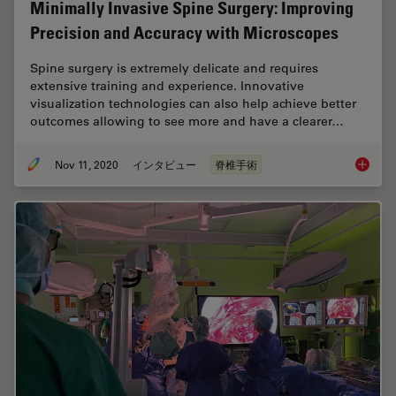
Minimally Invasive Spine Surgery: Improving
Precision and Accuracy with Microscopes
Spine surgery is extremely delicate and requires
extensive training and experience. Innovative
visualization technologies can also help achieve better
outcomes allowing to see more and have a clearer…
Nov 11, 2020
インタビュー
脊椎手術
Minimal