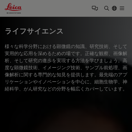
Leica Microsystems Logo
Togg
検索用語を
ライフサイエンス
様々な科学分野における顕微鏡の知識、研究技術、そして
実用的な応用を深めるための場です。正確な観察、画像解
析、そして研究の進歩を実現する方法を学びましょう。高
度な顕微鏡技術、イメージング技術、サンプル前処理、画
像解析に関する専門的な知見を提供します。最先端のアプ
リケーションやイノベーションを中心に、細胞生物学、神
経科学、がん研究などの分野を幅広くカバーしています。