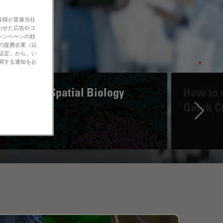
客様が直接当社
わせた広告やコ
ャンペーンの効
社の提携企業（以
の設定」から、い
に関する通知をお
A Guide to Spatial Biology
How to d
Quick C
Ne