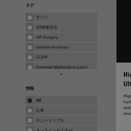
タグ
すべて
3D画像表示
AR Surgery
Cellular Analysis
CLEM
Contrast Methods in Light
Hi
Microscopy
Ul
Drosophila Research
情報
EMBLイメージングセンター
Hig
All
hyd
FLIM（蛍光寿命イメージング顕
sta
微鏡法）
記事
mor
FluoSync
チュートリアル
FRAP
オンラインセミナー