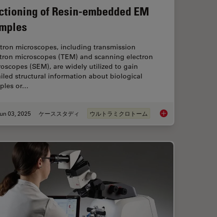
ctioning of Resin-embedded EM
mples
tron microscopes, including transmission
ctron microscopes (TEM) and scanning electron
oscopes (SEM), are widely utilized to gain
iled structural information about biological
ples or…
un 03, 2025
ケーススタディ
ウルトラミクロトーム
ectioning with Helmut Gnaegi
How Fluorescence G