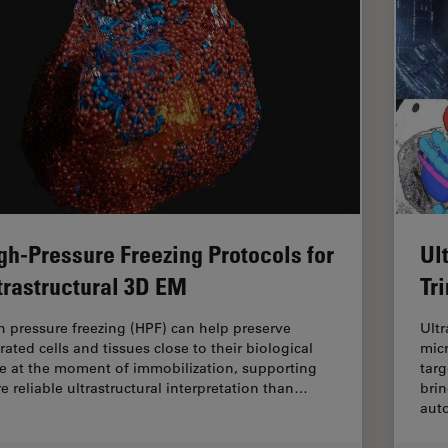
gh-Pressure Freezing Protocols for
Ul
trastructural 3D EM
Tr
h pressure freezing (HPF) can help preserve
Ultr
rated cells and tissues close to their biological
mic
te at the moment of immobilization, supporting
targ
e reliable ultrastructural interpretation than…
brin
aut