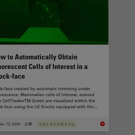
w to Automatically Obtain
uorescent Cells of Interest in a
ock-face
ck-face created by automatic trimming under
orescence. Mammalian cells of interest, stained
h CellTrackerTM Green are visualized within the
ck-face using the UC Enuity equipped with the…
Dec 13, 2024
記事
ウルトラミクロトーム
How to Automatically