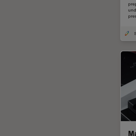
pre
TIRF
und
pre
Upright Microscopy
アプリケーションノート
イオンビームミリング
インダストリー
インペリアル・カレッジ・ロン
ドンイメージングハブ
ウイルス学
ウルトラミクロトーム
エルゴノミクス
エレクトロニクスおよび半導体
産業
エレクトロニクスのための断面
解析
Ma