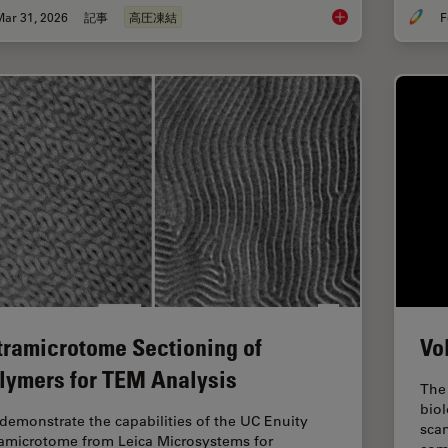
Mar 31, 2026
記事
高圧凍結
F
High-Pressure Freezi
tramicrotome Sectioning of
Vo
lymers for TEM Analysis
The 
biol
demonstrate the capabilities of the UC Enuity
sca
ramicrotome from Leica Microsystems for