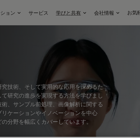
お気
ーション
サービス
学びと共有
会社情報
研究技術、そして実用的な応用を深めるた
して研究の進歩を実現する方法を学びまし
技術、サンプル前処理、画像解析に関する
プリケーションやイノベーションを中心
どの分野を幅広くカバーしています。