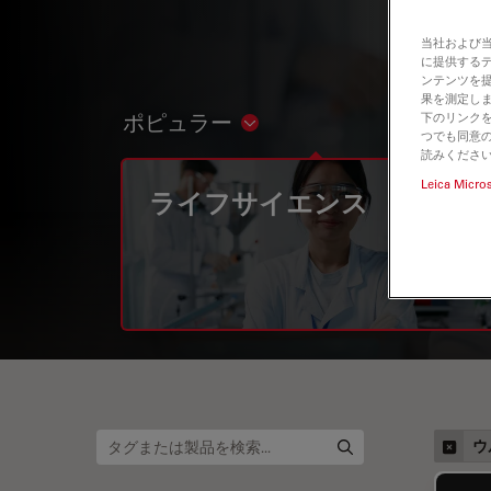
当社および
に提供する
ンテンツを
果を測定しま
下のリンクを
ポピュラー
Show subnavigation
つでも同意の
読みくださ
Leica Micro
ライフサイエンス
ウ