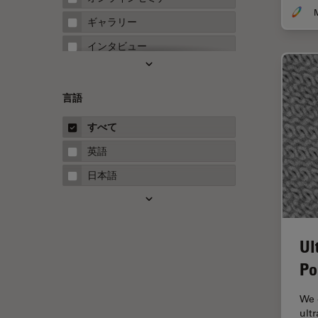
FRET
ギャラリー
Fテクニック
インタビュー
HyD
ホワイトぺーパー
Inverted Microscopy
ケーススタディ
言語
Neuro-Oncology
概要
すべて
Neurovascular Surgery
ガイド
英語
Red Reflex
日本語
SEM
Service
STED
Ul
STELLARISの機能
Po
TEM
We 
Thunderイメージング
ult