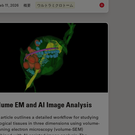
eb 11, 2026
概要
ウルトラミクロトーム
ng Protocols for Ultrastructural 3D EM
Ultramicrotomy eBoo
lume EM and AI Image Analysis
article outlines a detailed workflow for studying
ogical tissues in three dimensions using volume-
nning electron microscopy (volume-SEM)