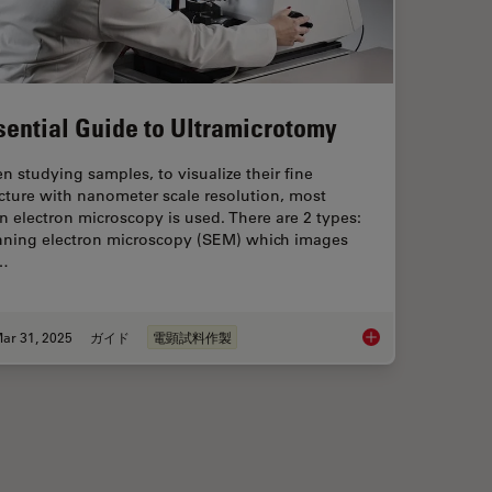
sential Guide to Ultramicrotomy
 studying samples, to visualize their fine
cture with nanometer scale resolution, most
n electron microscopy is used. There are 2 types:
nning electron microscopy (SEM) which images
…
ar 31, 2025
ガイド
電顕試料作製
nd Samples by Automated Ultramicrotomy
Essential Guide to U