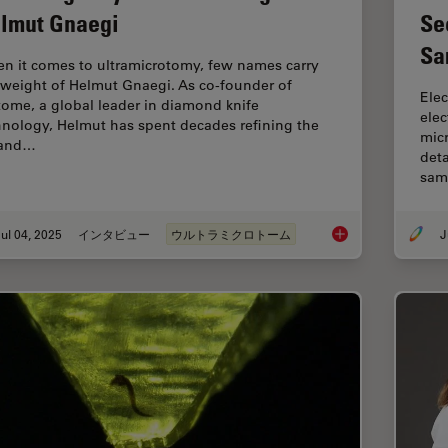
lmut Gnaegi
Se
Sa
n it comes to ultramicrotomy, few names carry
 weight of Helmut Gnaegi. As co-founder of
Elec
tome, a global leader in diamond knife
ele
hnology, Helmut has spent decades refining the
micr
 and…
deta
sam
ul 04, 2025
インタビュー
ウルトラミクロトーム
J
Mastering Polymer S