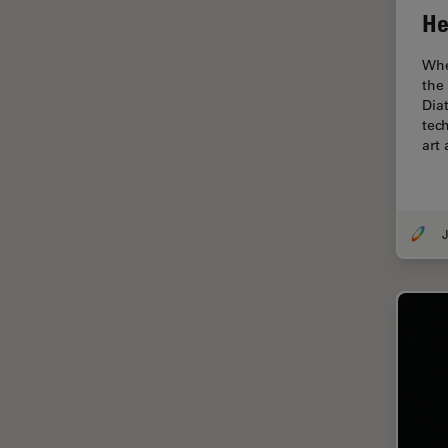
オックスフォード・センター・
He
オブ・エクセレンス
オルガノイド＋3D細胞培養
Whe
the
カメラ
Dia
tec
がん研究
art
クライオSEM
クライオ電子顕微鏡
クリーニング
J
コーティング
コヒーレントラマン散乱(CRS)
サンフランシスコ・イノベーシ
ョン・ハブ
サンプル調製
ゼブラフィッシュの研究