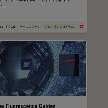
bined with AI-assisted image analysis. The
us…
ep 16, 2025
ケーススタディ
ウルトラミクロトーム
ioning of Polymers for TEM Analysis
Volume EM and AI Im
w Fluorescence Guides