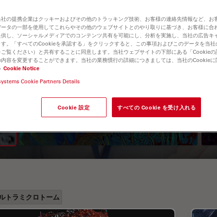
当社の提携企業はクッキーおよびその他のトラッキング技術、お客様の連絡先情報など、お
データの一部を使用してこれらやその他のウェブサイトとのやり取りに基づき、お客様に合
提供し、ソーシャルメディアでのコンテンツ共有を可能にし、分析を実施し、当社の広告キ
す。「すべてのCookieを承認する」をクリックすると、この事項およびこのデータを当
ご覧ください）と共有することに同意します。当社ウェブサイトの下部にある「Cookie
内容を変更することができます。当社の業務慣行の詳細につきましては、当社のCookie
い
Cookie Notice
systems Cookie Partners Details
A Guide to Fluorescence
Lifetime Imaging Microscopy
Cookie 設定
すべての Cookie を受け入れる
(FLIM)
ルトラミクロトーム