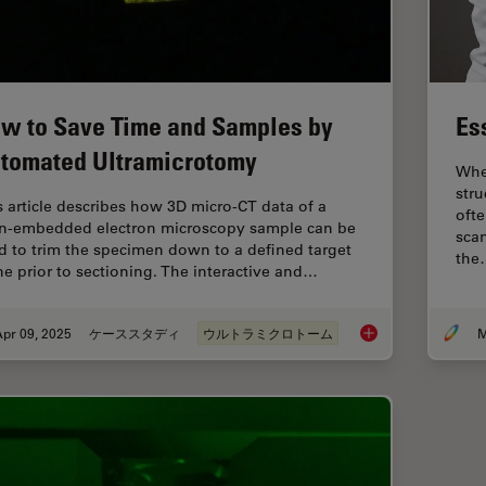
w to Save Time and Samples by
Es
tomated Ultramicrotomy
When
stru
s article describes how 3D micro-CT data of a
ofte
in-embedded electron microscopy sample can be
sca
d to trim the specimen down to a defined target
the
ne prior to sectioning. The interactive and…
pr 09, 2025
ケーススタディ
ウルトラミクロトーム
M
How to Save Time a