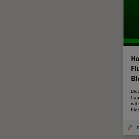
ラベルフリー
レーザーマイクロダイセクショ
ン（LMD）
レーザー誘起ブレークダウン分
光法(LIBS)
ワイドフィールド顕微鏡
Ho
人工知能
Fl
位相差顕微鏡
Bl
偏光
Blo
光コヒーレンス トモグラフィ
flu
（OCT）
wit
光学系
blo
光学顕微鏡
免疫蛍光