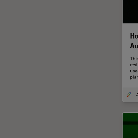
デジタルマイクロスコープ
バイオファーマ
バッテリー製造
プリント基板（PCB）
Ho
ボストン・イノベーション・ハ
Au
ブ
Thi
マイクロエレクトロニクス
res
マイクロサージェリー
use
pla
マイクロハブ・イメージング
メディカル
A
モデル生物
ライトシート顕微鏡
ライフサイエンス
ライブセルイメージング