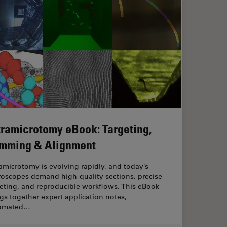
tramicrotomy eBook: Targeting,
imming & Alignment
amicrotomy is evolving rapidly, and today’s
roscopes demand high‑quality sections, precise
eting, and reproducible workflows. This eBook
gs together expert application notes,
omated…