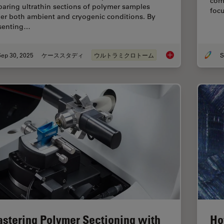
com
paring ultrathin sections of polymer samples
foc
er both ambient and cryogenic conditions. By
senting…
Sep 30, 2025
ケーススタディ
ウルトラミクロトーム
S
Ultramicrotome Sect
stering Polymer Sectioning with
Ho