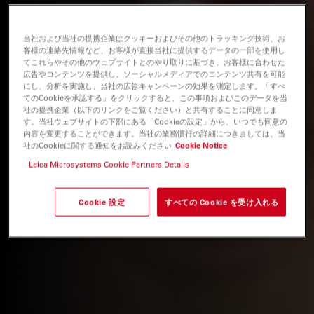
当社および当社の提携企業はクッキーおよびその他のトラッキング技術、お
客様の連絡先情報など、お客様が直接当社に提供するデータの一部を使用し
てこれらやその他のウェブサイトとのやり取りに基づき、お客様に合わせた
広告やコンテンツを提供し、ソーシャルメディアでのコンテンツ共有を可能
にし、分析を実施し、当社の広告キャンペーンの効果を測定します。「すべ
てのCookieを承認する」をクリックすると、この事項およびこのデータを当
社の提携企業（以下のリンクをご覧ください）と共有することに同意しま
す。当社ウェブサイトの下部にある「Cookieの設定」から、いつでも同意の
内容を変更することができます。当社の業務慣行の詳細につきましては、当
社のCookieに関する通知をお読みください
Cookie Notice
Leica Microsystems Cookie Partners Details
Cookie 設定
すべての Cookie を受け入れる