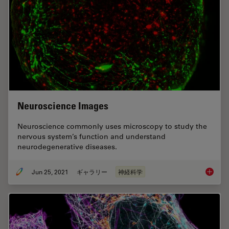
Neuroscience Images
Neuroscience commonly uses microscopy to study the
nervous system’s function and understand
neurodegenerative diseases.
Jun 25, 2021
ギャラリー
神経科学
Neurosc