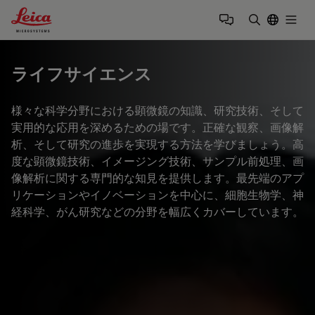
Leica Microsystems Logo
Togg
検索用語を
ライフサイエンス
様々な科学分野における顕微鏡の知識、研究技術、そして
実用的な応用を深めるための場です。正確な観察、画像解
析、そして研究の進歩を実現する方法を学びましょう。高
度な顕微鏡技術、イメージング技術、サンプル前処理、画
像解析に関する専門的な知見を提供します。最先端のアプ
リケーションやイノベーションを中心に、細胞生物学、神
経科学、がん研究などの分野を幅広くカバーしています。