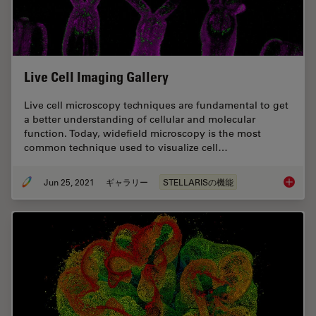
Live Cell Imaging Gallery
Live cell microscopy techniques are fundamental to get
a better understanding of cellular and molecular
function. Today, widefield microscopy is the most
common technique used to visualize cell…
Jun 25, 2021
ギャラリー
STELLARISの機能
Live Cel