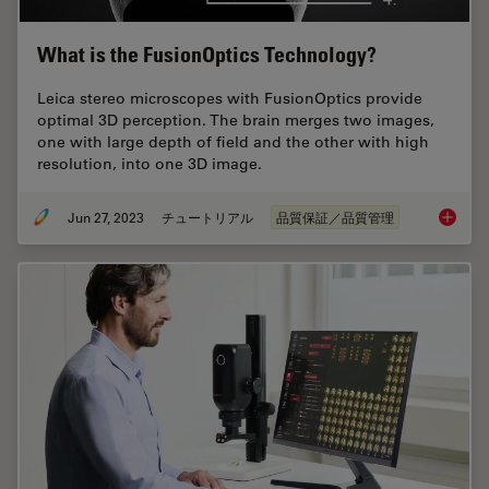
What is the FusionOptics Technology?
Leica stereo microscopes with FusionOptics provide
optimal 3D perception. The brain merges two images,
one with large depth of field and the other with high
resolution, into one 3D image.
Jun 27, 2023
チュートリアル
品質保証／品質管理
What is