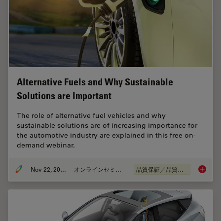
Alternative Fuels and Why Sustainable
Solutions are Important
The role of alternative fuel vehicles and why
sustainable solutions are of increasing importance for
the automotive industry are explained in this free on-
demand webinar.
Nov 22, 2022
オンラインセミナー
品質保証／品質管理
Alterna