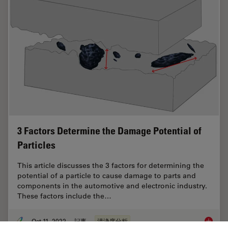
3 Factors Determine the Damage Potential of
Particles
This article discusses the 3 factors for determining the
potential of a particle to cause damage to parts and
components in the automotive and electronic industry.
These factors include the…
Oct 11, 2022
記事
清浄度分析
3 Facto