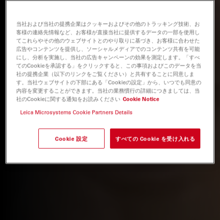
当社および当社の提携企業はクッキーおよびその他のトラッキング技術、お
客様の連絡先情報など、お客様が直接当社に提供するデータの一部を使用し
てこれらやその他のウェブサイトとのやり取りに基づき、お客様に合わせた
広告やコンテンツを提供し、ソーシャルメディアでのコンテンツ共有を可能
にし、分析を実施し、当社の広告キャンペーンの効果を測定します。「すべ
てのCookieを承認する」をクリックすると、この事項およびこのデータを当
社の提携企業（以下のリンクをご覧ください）と共有することに同意しま
す。当社ウェブサイトの下部にある「Cookieの設定」から、いつでも同意の
内容を変更することができます。当社の業務慣行の詳細につきましては、当
社のCookieに関する通知をお読みください
Cookie Notice
Leica Microsystems Cookie Partners Details
Cookie 設定
すべての Cookie を受け入れる