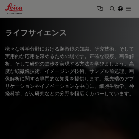
Leica Microsystems Logo
Togg
検索用語を
ライフサイエンス
様々な科学分野における顕微鏡の知識、研究技術、そして
実用的な応用を深めるための場です。正確な観察、画像解
析、そして研究の進歩を実現する方法を学びましょう。高
度な顕微鏡技術、イメージング技術、サンプル前処理、画
像解析に関する専門的な知見を提供します。最先端のアプ
リケーションやイノベーションを中心に、細胞生物学、神
経科学、がん研究などの分野を幅広くカバーしています。