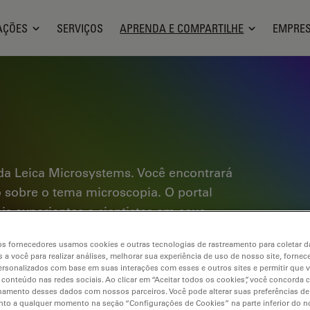
AÇÕES
SERVIÇOS
APRENDA E COMPARTILHE
EMPRE
a Leica Microsystems. Você encontrará
co sobre o tema microscopia. O portal
ais experientes e cientistas em seus
e tutoriais interativos e notas de
s fornecedores usamos cookies e outras tecnologias de rastreamento para coletar 
a microscopia, bem como as
 a você para realizar análises, melhorar sua experiência de uso de nosso site, fornec
omunidade do Science Lab e compartilhe
rsonalizados com base em suas interações com esses e outros sites e permitir que 
 conteúdo nas redes sociais. Ao clicar em “Aceitar todos os cookies”, você concorda
hamento desses dados com nossos parceiros. Você pode alterar suas preferências de
to a qualquer momento na seção “Configurações de Cookies” na parte inferior do no