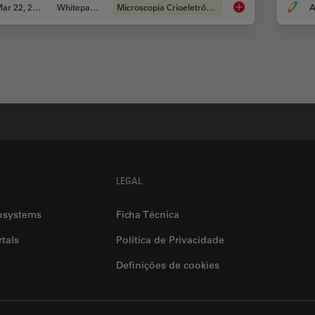
Mar 22, 2022
Whitepaper
Microscopia Crioeletrônica
A
How to Target Fluore
LEGAL
osystems
Ficha Técnica
tals
Política de Privacidade
Definições de cookies