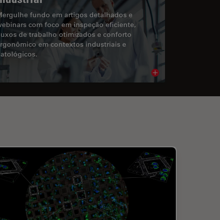
ergulhe fundo em artigos detalhados e
ebinars com foco em inspeção eficiente,
luxos de trabalho otimizados e conforto
rgonômico em contextos industriais e
atológicos.
cle
Read article