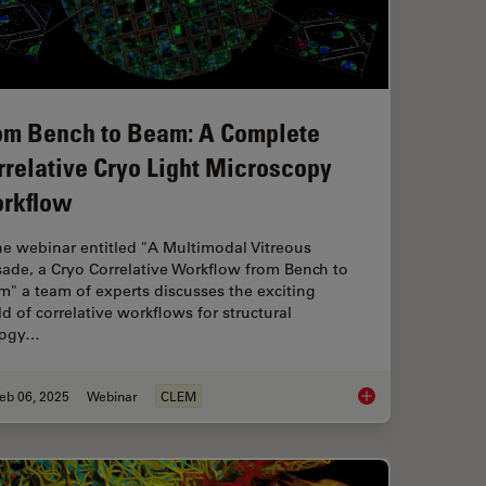
om Bench to Beam: A Complete
rrelative Cryo Light Microscopy
rkflow
he webinar entitled "A Multimodal Vitreous
ade, a Cryo Correlative Workflow from Bench to
" a team of experts discusses the exciting
d of correlative workflows for structural
logy…
eb 06, 2025
Webinar
CLEM
ing for Organoids: Cryo CLEM & FIB Lift Out
From Bench to Beam: