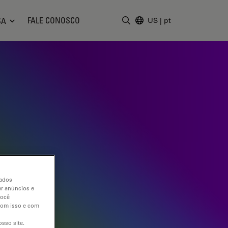
FALE CONOSCO
SA
US
|
pt
Insira o termo da pesquisa
dados
er anúncios e
você
 com isso e com
sso site.