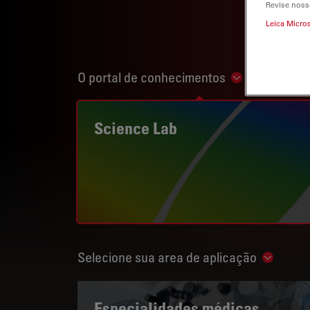
Revise noss
Leica Micro
O portal de conhecimentos
Show subnavi
Science Lab
Selecione sua area de aplicação
Show su
Especialidades médicas