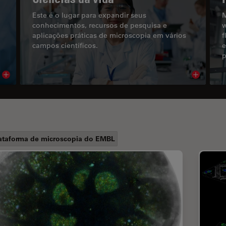
Este é o lugar para expandir seus
M
conhecimentos, recursos de pesquisa e
w
aplicações práticas de microscopia em vários
f
campos científicos.
e
p
Read article
Read arti
ataforma de microscopia do EMBL