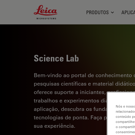
Leica Microsystems Logo
PRODUTOS
APLIC
Science Lab
Bem-vindo ao portal de conhecimento d
pesquisas científicas e material didáti
oferece suporte a iniciantes, profission
trabalhos e experimentos diários. Explor
Nós e nosso
aplicação, descubra os fundamentos d
relacionados
tecnologias de ponta. Faça parte da c
conteúdo pe
compartilhe
sua experiência.
o compartil
consentimen