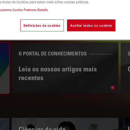
o Aviso de Cookies para saber mais sobre nossas práticas.
systems Cookie Partners Details
Definições de cookies
Aceitar todos os cookies
gation
O PORTAL DE CONHECIMENTOS
Leia os nossos artigos mais
recentes
Read arti
bnavigation
Ciências da vida