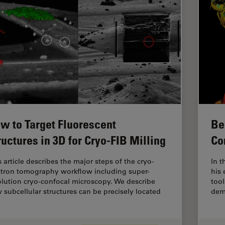
w to Target Fluorescent
Be
ructures in 3D for Cryo-FIB Milling
Co
s article describes the major steps of the cryo-
In t
ctron tomography workflow including super-
his 
olution cryo-confocal microscopy. We describe
tool
 subcellular structures can be precisely located
dem
…