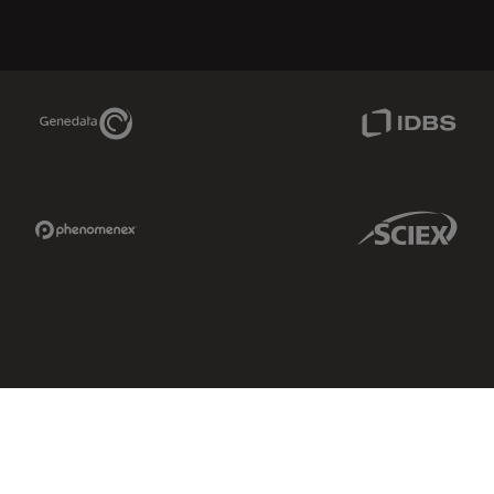
Genedata Link
IDBS Link
Phenomenex Link
Sciex Link