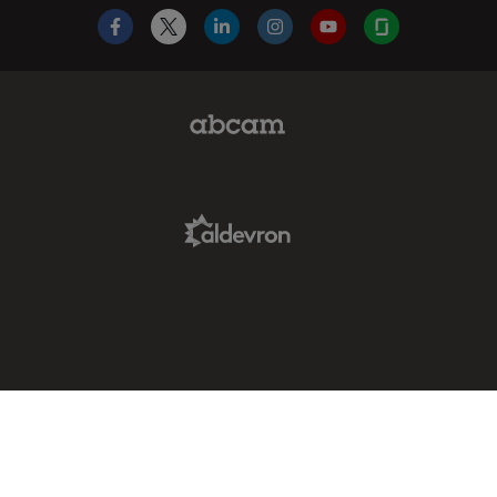
Facebook
X
LinkedIn
Instagram
YouTube
Glassdoor
Abcam Limited Link
Aldevron Link