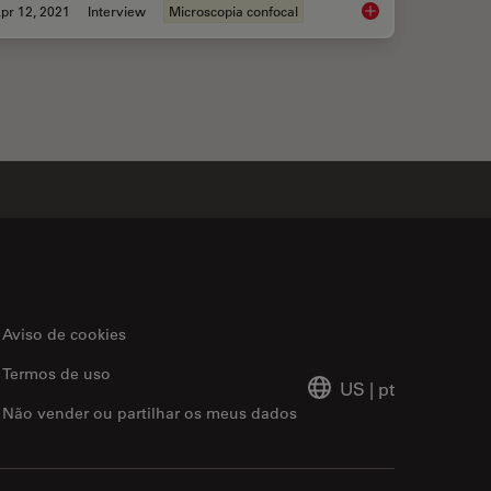
pr 12, 2021
Interview
Microscopia confocal
scent Structures in 3D for Cryo-FIB Milling
Benefits of TauCont
Aviso de cookies
Termos de uso
US
|
pt
Não vender ou partilhar os meus dados