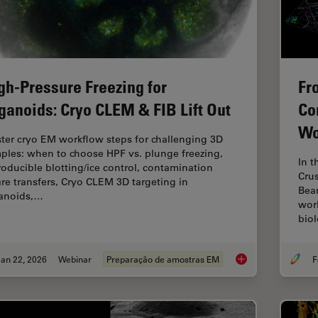
gh-Pressure Freezing for
Fr
ganoids: Cryo CLEM & FIB Lift Out
Co
Wo
ter cryo EM workflow steps for challenging 3D
ples: when to choose HPF vs. plunge freezing,
In t
roducible blotting/ice control, contamination
Crus
re transfers, Cryo CLEM 3D targeting in
Beam
anoids,…
worl
bio
an 22, 2026
Webinar
Preparação de amostras EM
F
High-Pressure Freez