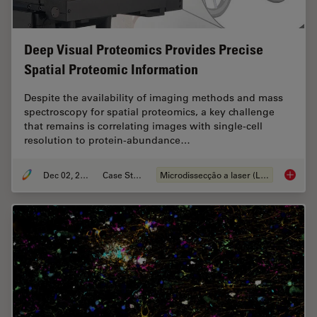
Deep Visual Proteomics Provides Precise
Spatial Proteomic Information
Despite the availability of imaging methods and mass
spectroscopy for spatial proteomics, a key challenge
that remains is correlating images with single-cell
resolution to protein-abundance…
Dec 02, 2024
Case Study
Microdissecção a laser (LMD)
Deep Vi