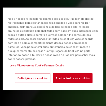
Nós e nossos fornecedores usamos cookies e outras tecnologias de
rastreamento para coletar dados relacionados a você para realizar
análises, melhorar sua experiência de uso de nosso site, fornecer
anúncios e conteúdo personalizados com base em suas interações com
esses e outros sites e permitir que você compartilhe conteúdo nas
redes sociais. Ao clicar em “Aceitar todos os cookies”, você concorda
com isso e com o compartilhamento desses dados com nossos
parceiros. Você pode alterar suas preferências de consentimento a
qualquer momento na seção “Configurações de Cookies” na parte
inferior do nosso site. Revise nosso Aviso de Cookies para saber mais
sobre nossas práticas.
Leica Microsystems Cookie Partners Details
Definições de cookies
Aceitar todos os cookies