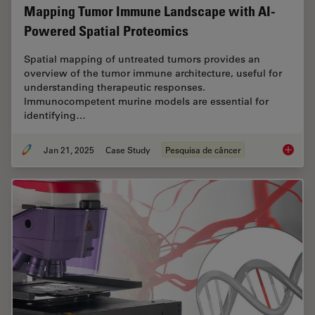
Mapping Tumor Immune Landscape with AI-
Powered Spatial Proteomics
Spatial mapping of untreated tumors provides an
overview of the tumor immune architecture, useful for
understanding therapeutic responses.
Immunocompetent murine models are essential for
identifying…
Jan 21, 2025
Case Study
Pesquisa de câncer
Mapping