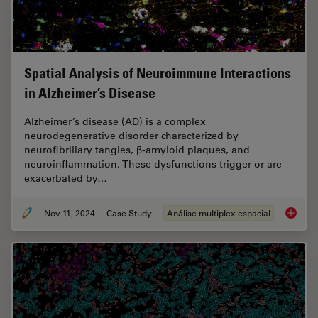
Spatial Analysis of Neuroimmune Interactions
in Alzheimer’s Disease
Alzheimer’s disease (AD) is a complex
neurodegenerative disorder characterized by
neurofibrillary tangles, β-amyloid plaques, and
neuroinflammation. These dysfunctions trigger or are
exacerbated by…
Nov 11, 2024
Case Study
Análise multiplex espacial
Spatial