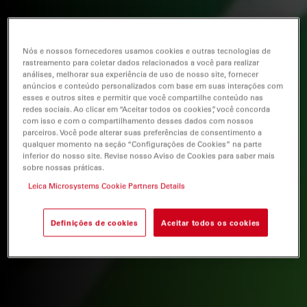
Nós e nossos fornecedores usamos cookies e outras tecnologias de
rastreamento para coletar dados relacionados a você para realizar
análises, melhorar sua experiência de uso de nosso site, fornecer
anúncios e conteúdo personalizados com base em suas interações com
esses e outros sites e permitir que você compartilhe conteúdo nas
redes sociais. Ao clicar em “Aceitar todos os cookies”, você concorda
com isso e com o compartilhamento desses dados com nossos
parceiros. Você pode alterar suas preferências de consentimento a
qualquer momento na seção “Configurações de Cookies” na parte
inferior do nosso site. Revise nosso Aviso de Cookies para saber mais
sobre nossas práticas.
Leica Microsystems Cookie Partners Details
Definições de cookies
Aceitar todos os cookies