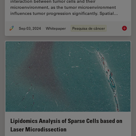
interaction between tumor cells and their
microenvironment, as the tumor microenvironment
influences tumor progression significantly. Spatial…
Sep 03, 2024
Whitepaper
Pesquisa de câncer
Spatial
Lipidomics Analysis of Sparse Cells based on
Laser Microdissection