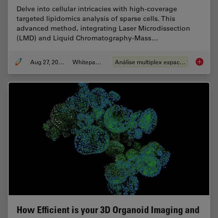
Delve into cellular intricacies with high-coverage
targeted lipidomics analysis of sparse cells. This
advanced method, integrating Laser Microdissection
(LMD) and Liquid Chromatography-Mass…
Aug 27, 2024
Whitepaper
Análise multiplex espacial
Lipidom
How Efficient is your 3D Organoid Imaging and