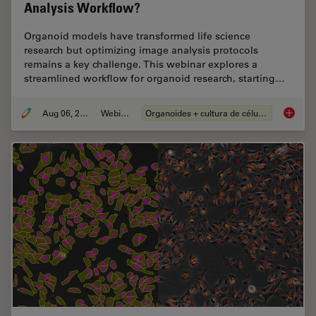
Analysis Workflow?
Organoid models have transformed life science
research but optimizing image analysis protocols
remains a key challenge. This webinar explores a
streamlined workflow for organoid research, starting…
Aug 06, 2024
Webinar
Organoides + cultura de células 3D
How Eff