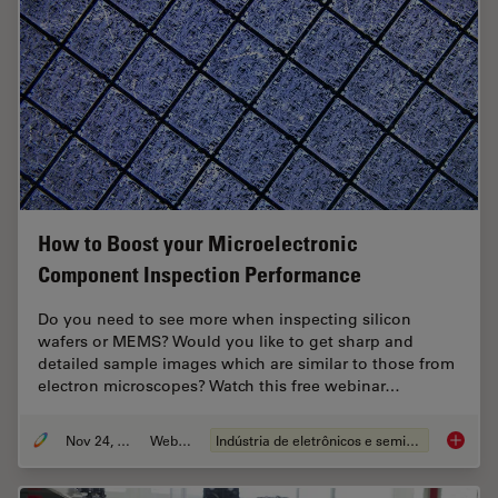
How to Boost your Microelectronic
Component Inspection Performance
Do you need to see more when inspecting silicon
wafers or MEMS? Would you like to get sharp and
detailed sample images which are similar to those from
electron microscopes? Watch this free webinar…
Nov 24, 2021
Webinar
Indústria de eletrônicos e semicondutores
How to 