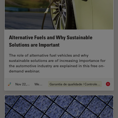
Alternative Fuels and Why Sustainable
Solutions are Important
The role of alternative fuel vehicles and why
sustainable solutions are of increasing importance for
the automotive industry are explained in this free on-
demand webinar.
Nov 22, 2022
Webinar
Garantia de qualidade / Controle de qualidade
Alterna