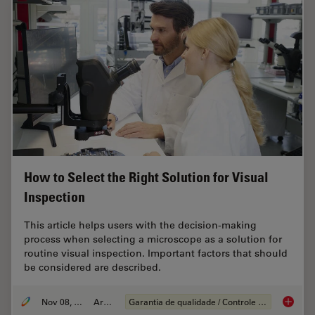
How to Select the Right Solution for Visual
Inspection
This article helps users with the decision-making
process when selecting a microscope as a solution for
routine visual inspection. Important factors that should
be considered are described.
Nov 08, 2021
Article
Garantia de qualidade / Controle de qualidade
How to S