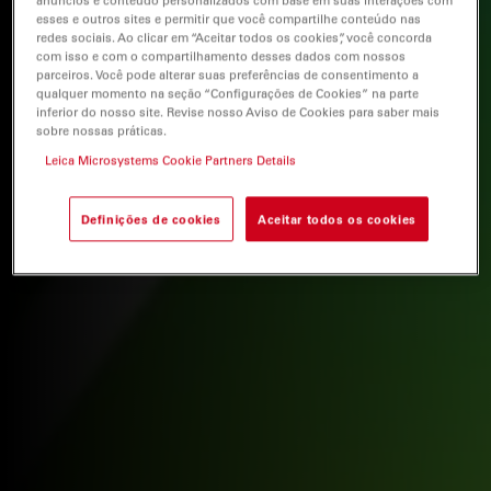
anúncios e conteúdo personalizados com base em suas interações com
esses e outros sites e permitir que você compartilhe conteúdo nas
redes sociais. Ao clicar em “Aceitar todos os cookies”, você concorda
com isso e com o compartilhamento desses dados com nossos
parceiros. Você pode alterar suas preferências de consentimento a
qualquer momento na seção “Configurações de Cookies” na parte
inferior do nosso site. Revise nosso Aviso de Cookies para saber mais
sobre nossas práticas.
Leica Microsystems Cookie Partners Details
Definições de cookies
Aceitar todos os cookies