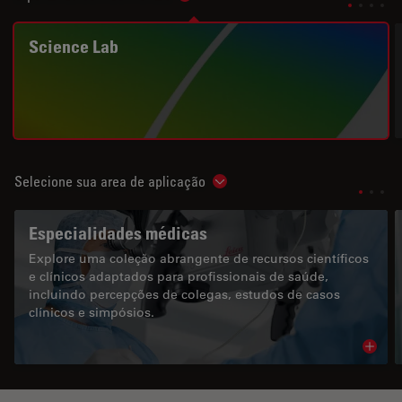
Science Lab
Selecione sua area de aplicação
Show subnavigation
Especialidades médicas
Explore uma coleção abrangente de recursos científicos
e clínicos adaptados para profissionais de saúde,
incluindo percepções de colegas, estudos de casos
clínicos e simpósios.
Read 