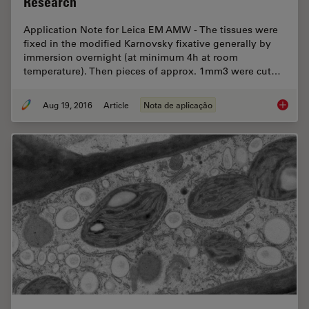
Research
Application Note for Leica EM AMW - The tissues were
fixed in the modified Karnovsky fixative generally by
immersion overnight (at minimum 4h at room
temperature). Then pieces of approx. 1mm3 were cut…
Aug 19, 2016
Article
Nota de aplicação
Epoxy R