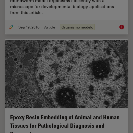
roundworm model organisms efficiently with a
microscope for developmental biology applications
from this article.
Sep 19, 2016
Article
Organismo modelo
Studyin
Epoxy Resin Embedding of Animal and Human
Tissues for Pathological Diagnosis and