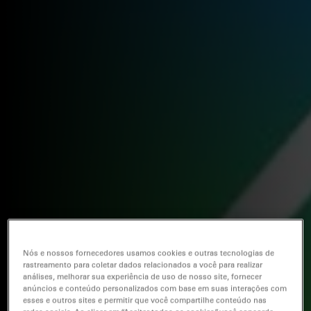
Nós e nossos fornecedores usamos cookies e outras tecnologias de
rastreamento para coletar dados relacionados a você para realizar
análises, melhorar sua experiência de uso de nosso site, fornecer
anúncios e conteúdo personalizados com base em suas interações com
esses e outros sites e permitir que você compartilhe conteúdo nas