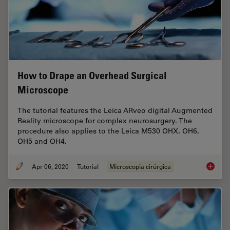
How to Drape an Overhead Surgical
Microscope
The tutorial features the Leica ARveo digital Augmented
Reality microscope for complex neurosurgery. The
procedure also applies to the Leica M530 OHX, OH6,
OH5 and OH4.
Apr 06, 2020
Tutorial
Microscopia cirúrgica
How to 