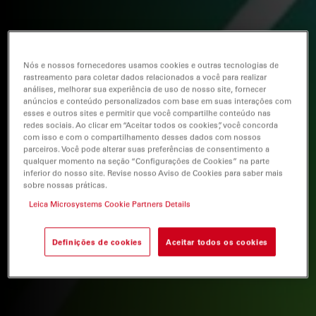
Nós e nossos fornecedores usamos cookies e outras tecnologias de
rastreamento para coletar dados relacionados a você para realizar
análises, melhorar sua experiência de uso de nosso site, fornecer
anúncios e conteúdo personalizados com base em suas interações com
esses e outros sites e permitir que você compartilhe conteúdo nas
redes sociais. Ao clicar em “Aceitar todos os cookies”, você concorda
com isso e com o compartilhamento desses dados com nossos
parceiros. Você pode alterar suas preferências de consentimento a
qualquer momento na seção “Configurações de Cookies” na parte
inferior do nosso site. Revise nosso Aviso de Cookies para saber mais
sobre nossas práticas.
Leica Microsystems Cookie Partners Details
Definições de cookies
Aceitar todos os cookies