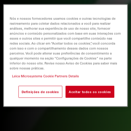
Nós e nossos fornecedores usamos cookies e outras tecnologias de
rastreamento para coletar dados relacionados a você para realizar
análises, melhorar sua experiência de uso de nosso site, fornecer
anúncios e conteúdo personalizados com base em suas interações com
esses e outros sites e permitir que você compartilhe conteúdo nas
redes sociais. Ao clicar em “Aceitar todos os cookies”, você concorda
com isso e com o compartilhamento desses dados com nossos
parceiros. Você pode alterar suas preferências de consentimento a
qualquer momento na seção “Configurações de Cookies” na parte
inferior do nosso site. Revise nosso Aviso de Cookies para saber mais
sobre nossas práticas.
Leica Microsystems Cookie Partners Details
Definições de cookies
Aceitar todos os cookies