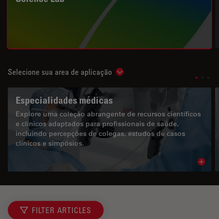
Selecione sua area de aplicação
Show subnavigation
Especialidades médicas
Explore uma coleção abrangente de recursos científicos
e clínicos adaptados para profissionais de saúde,
incluindo percepções de colegas, estudos de casos
clínicos e simpósios.
Read 
FILTER ARTICLES