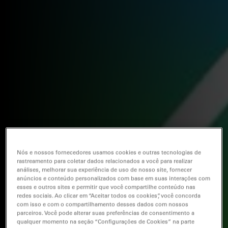
Nós e nossos fornecedores usamos cookies e outras tecnologias de
rastreamento para coletar dados relacionados a você para realizar
análises, melhorar sua experiência de uso de nosso site, fornecer
anúncios e conteúdo personalizados com base em suas interações com
esses e outros sites e permitir que você compartilhe conteúdo nas
redes sociais. Ao clicar em “Aceitar todos os cookies”, você concorda
com isso e com o compartilhamento desses dados com nossos
parceiros. Você pode alterar suas preferências de consentimento a
qualquer momento na seção “Configurações de Cookies” na parte