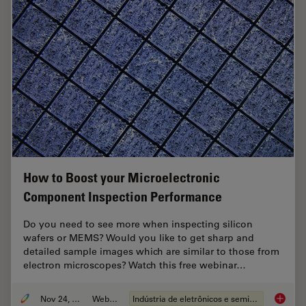
How to Boost your Microelectronic
Component Inspection Performance
Do you need to see more when inspecting silicon
wafers or MEMS? Would you like to get sharp and
detailed sample images which are similar to those from
electron microscopes? Watch this free webinar…
Nov 24, 2021
Webinar
Indústria de eletrônicos e semicondutores
How to 