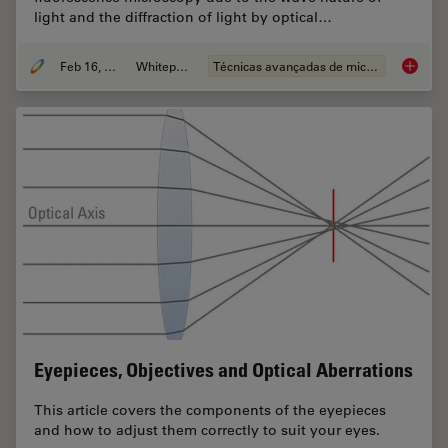
light and the diffraction of light by optical…
Feb 16, 2021
Whitepaper
Técnicas avançadas de microscopia
The Pow
Eyepieces, Objectives and Optical Aberrations
This article covers the components of the eyepieces
and how to adjust them correctly to suit your eyes.