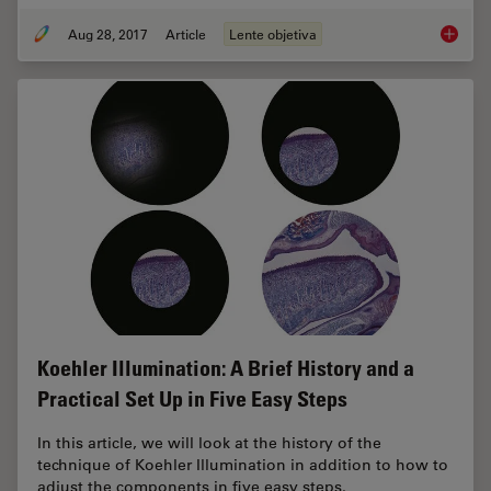
Aug 28, 2017
Article
Lente objetiva
Eyepiec
Koehler Illumination: A Brief History and a
Practical Set Up in Five Easy Steps
In this article, we will look at the history of the
technique of Koehler Illumination in addition to how to
adjust the components in five easy steps.