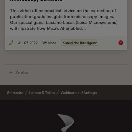
This video offers practical advice on the extraction of
publication grade insights from microscopy images.
Our special guest Luciano Lucas (Leica Microsystems)
will illustrate how Mica’s AI-enabled…
Jul 07, 2022
Webinar
Künstliche Intelligenz
3D Spat
Zurück
Startseite
Lernen & Teilen
Webinare auf Anfrage
Danaher Logo
Footer