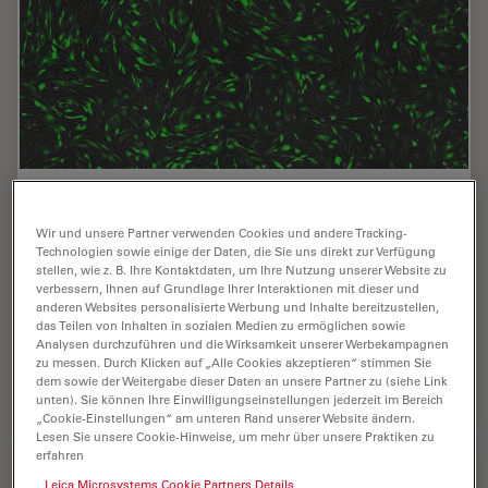
Designing the Future with Novel and Scalable
Stem Cell Culture
Wir und unsere Partner verwenden Cookies und andere Tracking-
Technologien sowie einige der Daten, die Sie uns direkt zur Verfügung
stellen, wie z. B. Ihre Kontaktdaten, um Ihre Nutzung unserer Website zu
Visionary biotech start-up Uncommon Bio is tackling
verbessern, Ihnen auf Grundlage Ihrer Interaktionen mit dieser und
one of the world’s biggest health challenges: food
anderen Websites personalisierte Werbung und Inhalte bereitzustellen,
sustainability. In this webinar, Stem Cell Scientist
das Teilen von Inhalten in sozialen Medien zu ermöglichen sowie
Samuel East shows how they make stem cell…
Analysen durchzuführen und die Wirksamkeit unserer Werbekampagnen
zu messen. Durch Klicken auf „Alle Cookies akzeptieren“ stimmen Sie
dem sowie der Weitergabe dieser Daten an unsere Partner zu (siehe Link
Mar 11, 2025
Webinar
3D-Bildgebung
Designi
unten). Sie können Ihre Einwilligungseinstellungen jederzeit im Bereich
„Cookie-Einstellungen“ am unteren Rand unserer Website ändern.
Lesen Sie unsere Cookie-Hinweise, um mehr über unsere Praktiken zu
erfahren
Leica Microsystems Cookie Partners Details