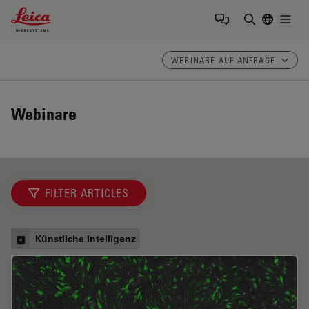
Leica Microsystems Logo
Togg
Suchbegrif
WEBINARE AUF ANFRAGE
Webinare
FILTER ARTICLES
Künstliche Intelligenz