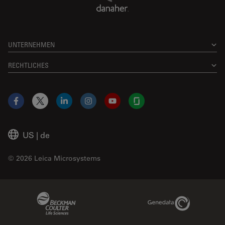
UNTERNEHMEN
RECHTLICHES
Facebook
X
LinkedIn
Instagram
YouTube
Glassdoor
US
|
de
© 2026 Leica Microsystems
Beckman Coulter Link
Genedata Link