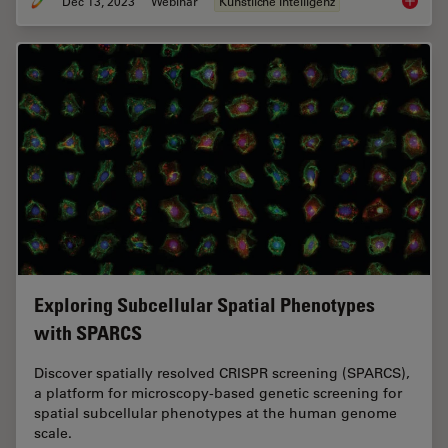
Dec 13, 2023
Webinar
Künstliche Intelligenz
Transfo
Exploring Subcellular Spatial Phenotypes
with SPARCS
Discover spatially resolved CRISPR screening (SPARCS),
a platform for microscopy-based genetic screening for
spatial subcellular phenotypes at the human genome
scale.