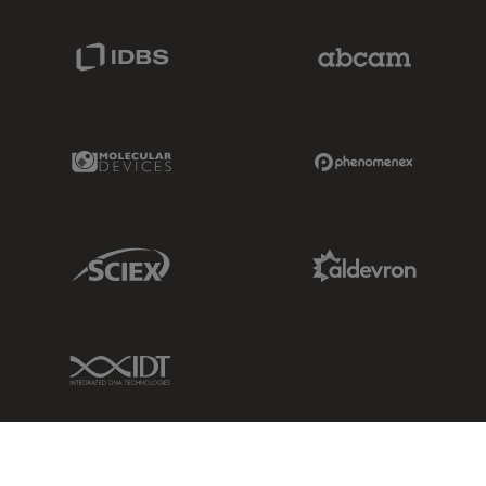
IDBS Link
Abcam Limited
Molecular Devices Link
Phenomenex L
Sciex Link
Aldevron Link
IDT Link