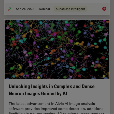
Sep 26, 2023
Webinar
Künstliche Intelligenz
Explori
Unlocking Insights in Complex and Dense
Neuron Images Guided by AI
The latest advancement in Aivia AI image analysis
software provides improved soma detection, additional
flexibility in neuron tracing, 3D relational measurement