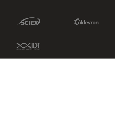
Sciex Link
Aldevron Link
IDT Link