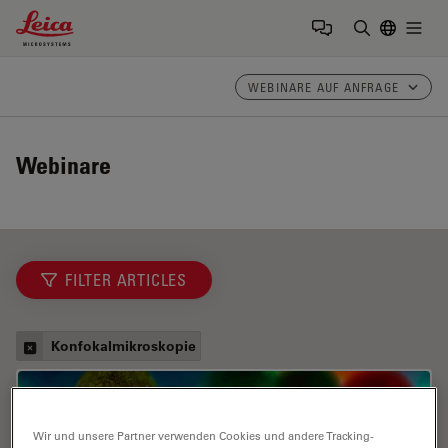
Leica Microsystems Logo
Togg
Suchbegrif
WEBINARE AUF ANFRAGE
Webinare
FILTER ARTICLES
Konfokalmikroskopie
Wir und unsere Partner verwenden Cookies und andere Tracking-