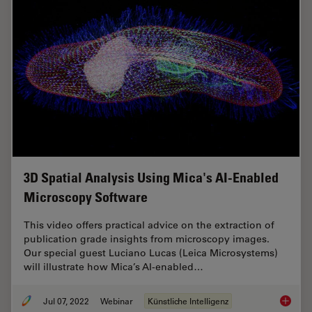
3D Spatial Analysis Using Mica's AI-Enabled
Microscopy Software
This video offers practical advice on the extraction of
publication grade insights from microscopy images.
Our special guest Luciano Lucas (Leica Microsystems)
will illustrate how Mica’s AI-enabled…
Jul 07, 2022
Webinar
Künstliche Intelligenz
3D Spat