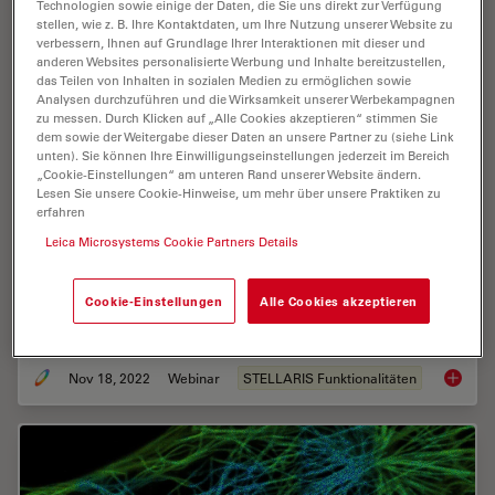
Technologien sowie einige der Daten, die Sie uns direkt zur Verfügung
stellen, wie z. B. Ihre Kontaktdaten, um Ihre Nutzung unserer Website zu
verbessern, Ihnen auf Grundlage Ihrer Interaktionen mit dieser und
anderen Websites personalisierte Werbung und Inhalte bereitzustellen,
das Teilen von Inhalten in sozialen Medien zu ermöglichen sowie
Analysen durchzuführen und die Wirksamkeit unserer Werbekampagnen
zu messen. Durch Klicken auf „Alle Cookies akzeptieren“ stimmen Sie
dem sowie der Weitergabe dieser Daten an unsere Partner zu (siehe Link
unten). Sie können Ihre Einwilligungseinstellungen jederzeit im Bereich
„Cookie-Einstellungen“ am unteren Rand unserer Website ändern.
Lesen Sie unsere Cookie-Hinweise, um mehr über unsere Praktiken zu
Live-Cell Fluorescence Lifetime Multiplexing
erfahren
Using Organic Fluorophores
Leica Microsystems Cookie Partners Details
On-demand video: Imaging more subcellular targets by
using fluorescence lifetime multiplexing combined with
Cookie-Einstellungen
Alle Cookies akzeptieren
spectrally resolved detection.
Nov 18, 2022
Webinar
STELLARIS Funktionalitäten
Live-Ce