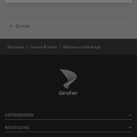
Zurück
Startseite
Lernen & Teilen
Webinare auf Anfrage
Danaher Logo
Footer
UNTERNEHMEN
RECHTLICHES