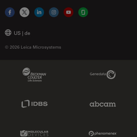
Facebook
X
LinkedIn
Instagram
YouTube
Glassdoor
US
|
de
© 2026 Leica Microsystems
Beckman Coulter Link
Genedata Link
IDBS Link
Abcam Limited
Molecular Devices Link
Phenomenex L