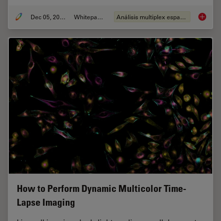
Dec 05, 2022
Whitepaper
Análisis multiplex espacial
FluoSyn
How to Perform Dynamic Multicolor Time-
Lapse Imaging