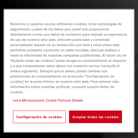
Nosotros y nuestros socios utilizamos cookies, otras tecnologías de
seguimiento y parte de los datos que usted nos proporciona
directamente (como sus datos de contacto) para mejorar su experiencia
de uso de nuestro sitio web, ofrecerle publicidad y contenido
personalizado basado en su interacción con este y otros sitios web,
permitirle compartir contenido en redes sociales, efectuar análisis y
medir la efectividad de nuestras campañas publicitarias. Al hacer clic en
“Aceptar todas las cookies”, usted otorga su consentimiento al respecto
y a que compartamos estos datos con nuestros socios (consulte el
enlace siguiente). Siempre que lo desee, puede cambiar sus
preferencias de consentimiento en la sección “Configuración de
cookies”, en la parte inferior de nuestro sitio web. Para obtener más
información sobre nuestras políticas, consulte nuestro Aviso de
cookies.
Leica Microsystems Cookie Partners Details
Configuración de cookies
Aceptar todas las cookies