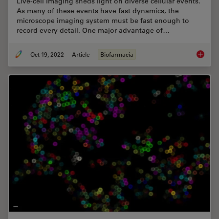
Live-cell imaging sheds light on diverse cellular events.
As many of these events have fast dynamics, the
microscope imaging system must be fast enough to
record every detail. One major advantage of…
Oct 19, 2022
Article
Biofarmacia
How to 