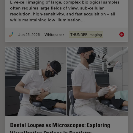
Live‑cell imaging of large, complex biological samples
often requires large fields of view, sub-cellular
resolution, high-sensitivity, and fast acquisition – all
while maintaining low illumination…
Jun 25, 2026
Whitepaper
THUNDER Imaging
Fast, H
Dental Loupes vs Microscopes: Exploring