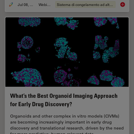
Jul 08, 2026
Webinar:
Sistema di congelamento ad alta pressione
Cryo-ET
What’s the Best Organoid Imaging Approach
for Early Drug Discovery?
Organoids and other complex in vitro models (CIVMs)
are becoming increasingly important in early drug
discovery and translational research, driven by the need
for more predictive, human-relevant data…