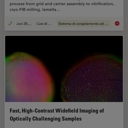
process from grid and carrier assembly to vitrification,
cryo-FIB milling, lamella…
Jun 29, 2026
Casi di studio
Sistema di congelamento ad alta pressione
Waffle 
Fast, High-Contrast Widefield Imaging of
Optically Challenging Samples