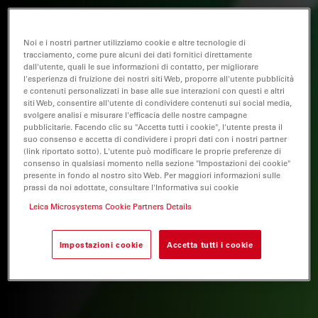
Noi e i nostri partner utilizziamo cookie e altre tecnologie di
tracciamento, come pure alcuni dei dati fornitici direttamente
dall'utente, quali le sue informazioni di contatto, per migliorare
l'esperienza di fruizione dei nostri siti Web, proporre all'utente pubblicità
e contenuti personalizzati in base alle sue interazioni con questi e altri
siti Web, consentire all'utente di condividere contenuti sui social media,
svolgere analisi e misurare l'efficacia delle nostre campagne
pubblicitarie. Facendo clic su "Accetta tutti i cookie", l'utente presta il
suo consenso e accetta di condividere i propri dati con i nostri partner
(link riportato sotto). L'utente può modificare le proprie preferenze di
consenso in qualsiasi momento nella sezione "Impostazioni dei cookie"
presente in fondo al nostro sito Web. Per maggiori informazioni sulle
prassi da noi adottate, consultare l'Informativa sui cookie
Leica Microsystems Cookie Partners Details
Impostazioni cookie
Accetta tutti i cookie