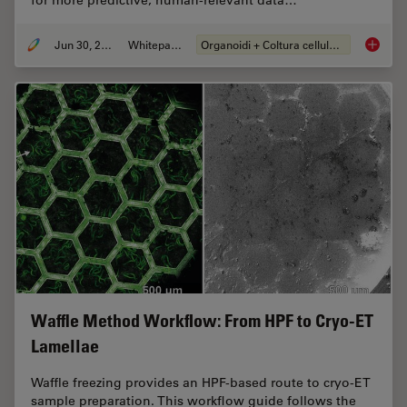
Jun 30, 2026
Whitepaper
Organoidi + Coltura cellulare 3D
What’s 
Waffle Method Workflow: From HPF to Cryo-ET
Lamellae
Waffle freezing provides an HPF-based route to cryo-ET
sample preparation. This workflow guide follows the