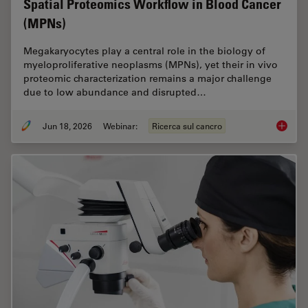
Spatial Proteomics Workflow in Blood Cancer
(MPNs)
Megakaryocytes play a central role in the biology of
myeloproliferative neoplasms (MPNs), yet their in vivo
proteomic characterization remains a major challenge
due to low abundance and disrupted…
Jun 18, 2026
Webinar:
Ricerca sul cancro
Spatial