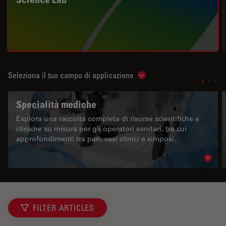
Seleziona il tuo campo di applicazione
Show subnavigation
Specialità mediche
Esplora una raccolta completa di risorse scientifiche e
cliniche su misura per gli operatori sanitari, tra cui
approfondimenti tra pari, casi clinici e simposi.
Read 
FILTER ARTICLES