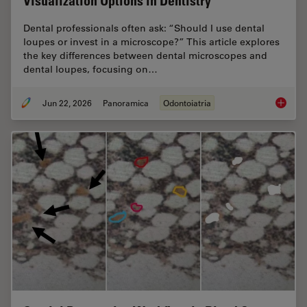
Visualization Options in Dentistry
Dental professionals often ask: “Should I use dental
loupes or invest in a microscope?” This article explores
the key differences between dental microscopes and
dental loupes, focusing on…
Jun 22, 2026
Panoramica
Odontoiatria
Dental L