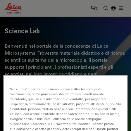
Leica Microsystems Logo
Togg
Inserire il 
Science Lab
Benvenuti nel portale delle conoscenze di Leica
Microsystems. Troverete materiale didattico e di ricerca
scientifica sul tema della microscopia. Il portale
supporta i principianti, i professionisti esperti e gli
scienziati nel loro lavoro quotidiano e negli
esperimenti. Esplorate i tutorial interattivi e le note
applicative, scoprite le basi della microscopia e le
Noi e i nostri partner utilizziamo cookie e altre tecnologie di
tecnologie di punta. Entrate a far parte della comunità
tracciamento, come pure alcuni dei dati fornitici direttamente
dall'utente, quali le sue informazioni di contatto, per migliorare
di Science Lab e condividete la vostra esperienza.
l'esperienza di fruizione dei nostri siti Web, proporre all'utente pubblicità
e contenuti personalizzati in base alle sue interazioni con questi e altri
siti Web, consentire all'utente di condividere contenuti sui social media,
svolgere analisi e misurare l'efficacia delle nostre campagne
pubblicitarie. Facendo clic su "Accetta tutti i cookie", l'utente presta il
suo consenso e accetta di condividere i propri dati con i nostri partner