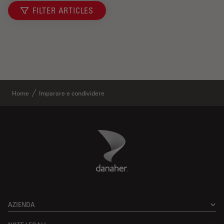
FILTER ARTICLES
Home
Imparare e condividere
Danaher Logo
Footer
AZIENDA