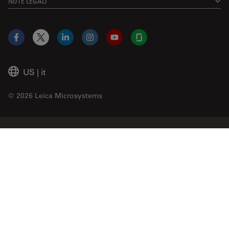
NOTE LEGALI
Facebook
X
LinkedIn
Instagram
YouTube
Glassdoor
US
|
it
© 2026 Leica Microsystems
Beckman Coulter Link
Genedata Link
IDBS Link
Abcam Limited