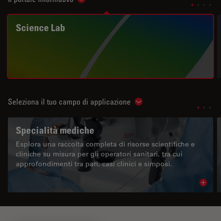
Show subnavigation
Science Lab
Seleziona il tuo campo di applicazione
Show subnavigation
Specialità mediche
Esplora una raccolta completa di risorse scientifiche e
cliniche su misura per gli operatori sanitari, tra cui
approfondimenti tra pari, casi clinici e simposi.
Read 