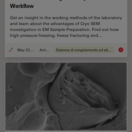
Workflow
Get an insight in the working methods of the laboratory
and learn about the advantages of Cryo SEM
investigation in EM Sample Preparation. Find out how
high pressure freezing, freeze fracturing and…
May 23, 2019
Articolo
Sistema di congelamento ad alta pressione
Expert 