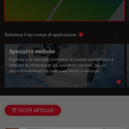
Seleziona il tuo campo di applicazione
Show subnavigation
Specialità mediche
Esplora una raccolta completa di risorse scientifiche e
cliniche su misura per gli operatori sanitari, tra cui
approfondimenti tra pari, casi clinici e simposi.
Read 
FILTER ARTICLES