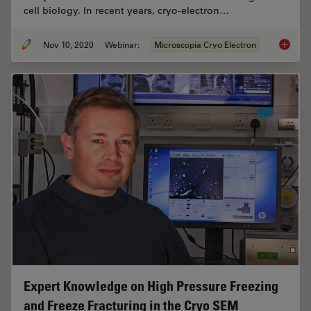
cell biology. In recent years, cryo-electron…
Nov 10, 2020
Webinar:
Microscopia Cryo Electron
Workflo
Expert Knowledge on High Pressure Freezing
and Freeze Fracturing in the Cryo SEM