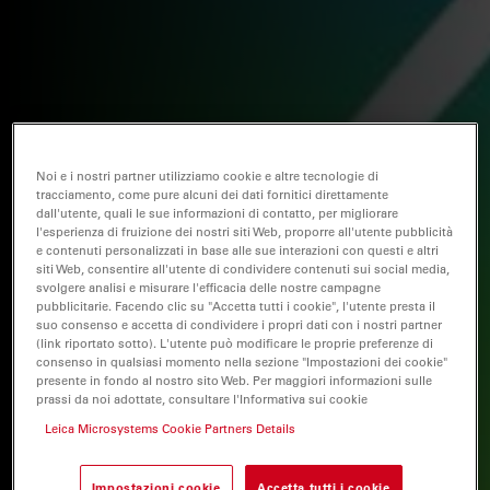
Noi e i nostri partner utilizziamo cookie e altre tecnologie di
tracciamento, come pure alcuni dei dati fornitici direttamente
dall'utente, quali le sue informazioni di contatto, per migliorare
l'esperienza di fruizione dei nostri siti Web, proporre all'utente pubblicità
e contenuti personalizzati in base alle sue interazioni con questi e altri
siti Web, consentire all'utente di condividere contenuti sui social media,
svolgere analisi e misurare l'efficacia delle nostre campagne
pubblicitarie. Facendo clic su "Accetta tutti i cookie", l'utente presta il
suo consenso e accetta di condividere i propri dati con i nostri partner
(link riportato sotto). L'utente può modificare le proprie preferenze di
consenso in qualsiasi momento nella sezione "Impostazioni dei cookie"
presente in fondo al nostro sito Web. Per maggiori informazioni sulle
prassi da noi adottate, consultare l'Informativa sui cookie
Leica Microsystems Cookie Partners Details
Impostazioni cookie
Accetta tutti i cookie