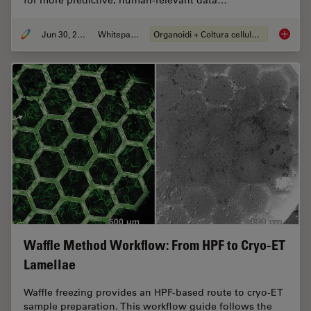
Jun 30, 2026
Whitepaper
Organoidi + Coltura cellulare 3D
What’s 
Waffle Method Workflow: From HPF to Cryo-ET
Lamellae
Waffle freezing provides an HPF-based route to cryo-ET
sample preparation. This workflow guide follows the