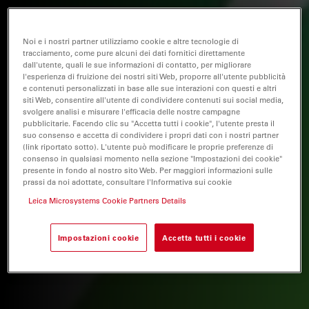
Noi e i nostri partner utilizziamo cookie e altre tecnologie di
tracciamento, come pure alcuni dei dati fornitici direttamente
dall'utente, quali le sue informazioni di contatto, per migliorare
l'esperienza di fruizione dei nostri siti Web, proporre all'utente pubblicità
e contenuti personalizzati in base alle sue interazioni con questi e altri
siti Web, consentire all'utente di condividere contenuti sui social media,
svolgere analisi e misurare l'efficacia delle nostre campagne
pubblicitarie. Facendo clic su "Accetta tutti i cookie", l'utente presta il
suo consenso e accetta di condividere i propri dati con i nostri partner
(link riportato sotto). L'utente può modificare le proprie preferenze di
consenso in qualsiasi momento nella sezione "Impostazioni dei cookie"
presente in fondo al nostro sito Web. Per maggiori informazioni sulle
prassi da noi adottate, consultare l'Informativa sui cookie
Leica Microsystems Cookie Partners Details
Impostazioni cookie
Accetta tutti i cookie