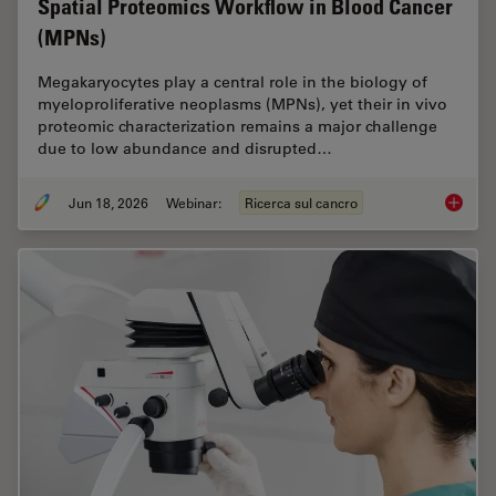
Spatial Proteomics Workflow in Blood Cancer
(MPNs)
Megakaryocytes play a central role in the biology of
myeloproliferative neoplasms (MPNs), yet their in vivo
proteomic characterization remains a major challenge
due to low abundance and disrupted…
Jun 18, 2026
Webinar:
Ricerca sul cancro
Spatial