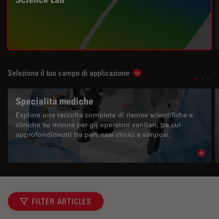
Seleziona il tuo campo di applicazione
Show subnavigation
Specialità mediche
Esplora una raccolta completa di risorse scientifiche e
cliniche su misura per gli operatori sanitari, tra cui
approfondimenti tra pari, casi clinici e simposi.
Read 
FILTER ARTICLES