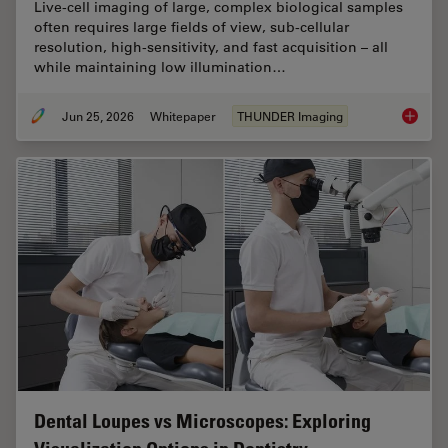
Live‑cell imaging of large, complex biological samples
often requires large fields of view, sub-cellular
resolution, high-sensitivity, and fast acquisition – all
while maintaining low illumination…
Jun 25, 2026
Whitepaper
THUNDER Imaging
Fast, H
Dental Loupes vs Microscopes: Exploring