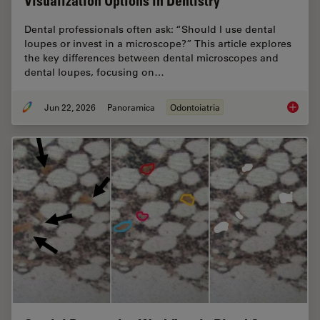
Visualization Options in Dentistry
Dental professionals often ask: “Should I use dental
loupes or invest in a microscope?” This article explores
the key differences between dental microscopes and
dental loupes, focusing on…
Jun 22, 2026
Panoramica
Odontoiatria
Dental L