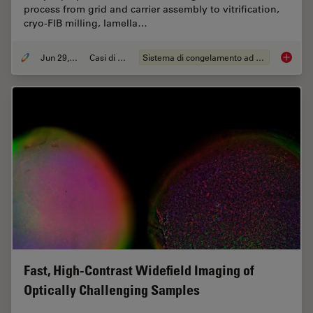
process from grid and carrier assembly to vitrification,
cryo-FIB milling, lamella…
Jun 29, 2026
Casi di studio
Sistema di congelamento ad alta pressione
Waffle 
Fast, High-Contrast Widefield Imaging of
Optically Challenging Samples