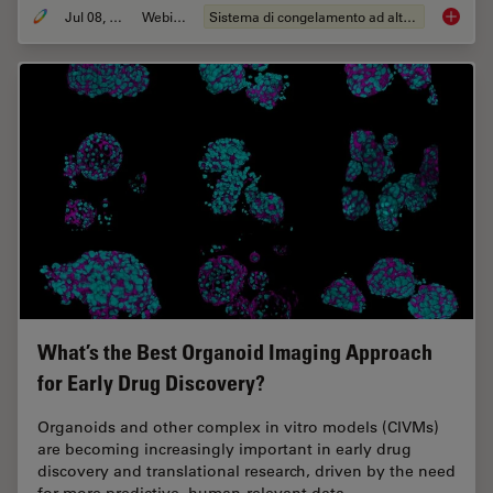
Jul 08, 2026
Webinar:
Sistema di congelamento ad alta pressione
Cryo-ET
What’s the Best Organoid Imaging Approach
for Early Drug Discovery?
Organoids and other complex in vitro models (CIVMs)
are becoming increasingly important in early drug
discovery and translational research, driven by the need
for more predictive, human-relevant data…