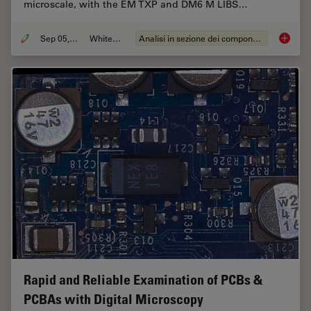
microscale, with the EM TXP and DM6 M LIBS…
Sep 05, 2023
Whitepaper
Analisi in sezione dei componenti elettronici
Structu
Rapid and Reliable Examination of PCBs &
PCBAs with Digital Microscopy