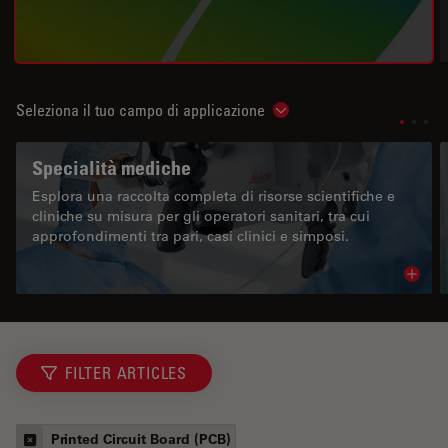
Seleziona il tuo campo di applicazione
Show subnavigation
Specialità mediche
Esplora una raccolta completa di risorse scientifiche e
cliniche su misura per gli operatori sanitari, tra cui
approfondimenti tra pari, casi clinici e simposi.
Read 
FILTER ARTICLES
Printed Circuit Board (PCB)