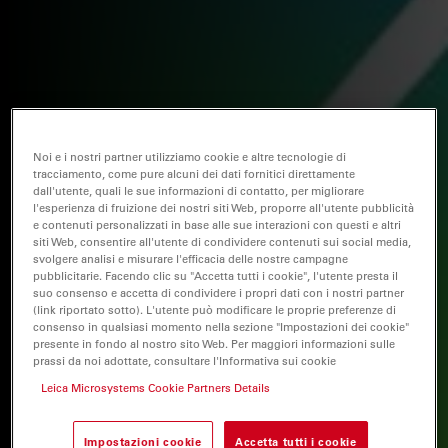
Noi e i nostri partner utilizziamo cookie e altre tecnologie di
tracciamento, come pure alcuni dei dati fornitici direttamente
dall'utente, quali le sue informazioni di contatto, per migliorare
l'esperienza di fruizione dei nostri siti Web, proporre all'utente pubblicità
e contenuti personalizzati in base alle sue interazioni con questi e altri
siti Web, consentire all'utente di condividere contenuti sui social media,
svolgere analisi e misurare l'efficacia delle nostre campagne
pubblicitarie. Facendo clic su "Accetta tutti i cookie", l'utente presta il
suo consenso e accetta di condividere i propri dati con i nostri partner
(link riportato sotto). L'utente può modificare le proprie preferenze di
consenso in qualsiasi momento nella sezione "Impostazioni dei cookie"
presente in fondo al nostro sito Web. Per maggiori informazioni sulle
prassi da noi adottate, consultare l'Informativa sui cookie
Leica Microsystems Cookie Partners Details
Impostazioni cookie
Accetta tutti i cookie