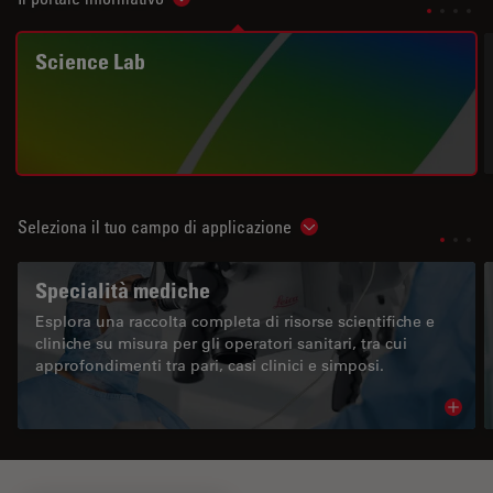
Show subnavigation
Science Lab
Seleziona il tuo campo di applicazione
Show subnavigation
Specialità mediche
Esplora una raccolta completa di risorse scientifiche e
cliniche su misura per gli operatori sanitari, tra cui
approfondimenti tra pari, casi clinici e simposi.
Read 