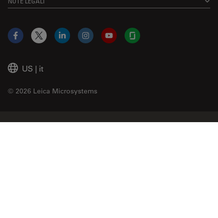
NOTE LEGALI
Facebook
X
LinkedIn
Instagram
YouTube
Glassdoor
US
|
it
© 2026 Leica Microsystems
Beckman Coulter Link
Genedata Link
IDBS Link
Abcam Limited