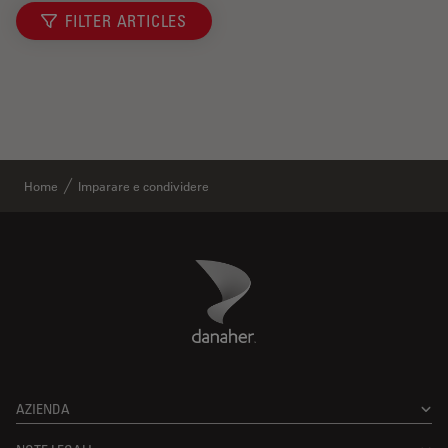
FILTER ARTICLES
Home
Imparare e condividere
Danaher Logo
Footer
AZIENDA