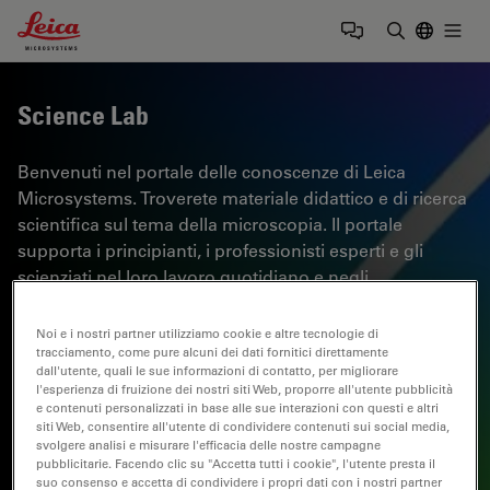
Leica Microsystems Logo
Togg
Inserire il 
Science Lab
Benvenuti nel portale delle conoscenze di Leica
Microsystems. Troverete materiale didattico e di ricerca
scientifica sul tema della microscopia. Il portale
supporta i principianti, i professionisti esperti e gli
scienziati nel loro lavoro quotidiano e negli
esperimenti. Esplorate i tutorial interattivi e le note
applicative, scoprite le basi della microscopia e le
Noi e i nostri partner utilizziamo cookie e altre tecnologie di
tecnologie di punta. Entrate a far parte della comunità
tracciamento, come pure alcuni dei dati fornitici direttamente
dall'utente, quali le sue informazioni di contatto, per migliorare
di Science Lab e condividete la vostra esperienza.
l'esperienza di fruizione dei nostri siti Web, proporre all'utente pubblicità
e contenuti personalizzati in base alle sue interazioni con questi e altri
siti Web, consentire all'utente di condividere contenuti sui social media,
svolgere analisi e misurare l'efficacia delle nostre campagne
pubblicitarie. Facendo clic su "Accetta tutti i cookie", l'utente presta il
suo consenso e accetta di condividere i propri dati con i nostri partner