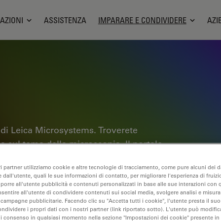
AZIONI
ASSISTENZA
IMPARARE E CONDIVIDERE
AZI
 di Leica Microsystems. Troverete
ica sul tema della microscopia. Il portale
sperti e gli scienziati nel loro lavoro
ri partner utilizziamo cookie e altre tecnologie di tracciamento, come pure alcuni dei da
i tutorial interattivi e le note
 dall'utente, quali le sue informazioni di contatto, per migliorare l'esperienza di fruizi
scopia e le tecnologie di punta. Entrate
oporre all'utente pubblicità e contenuti personalizzati in base alle sue interazioni con q
nsentire all'utente di condividere contenuti sui social media, svolgere analisi e misurar
b e condividete la vostra esperienza.
 campagne pubblicitarie. Facendo clic su "Accetta tutti i cookie", l'utente presta il s
ondividere i propri dati con i nostri partner (link riportato sotto). L'utente può modific
di consenso in qualsiasi momento nella sezione "Impostazioni dei cookie" presente in