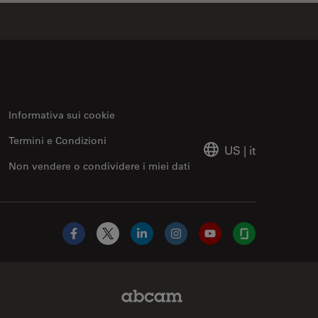
Informativa sui cookie
Termini e Condizioni
US
|
it
Non vendere o condividere i miei dati
Facebook
X
LinkedIn
Instagram
YouTube
Glassdoor
Abcam Limited Link