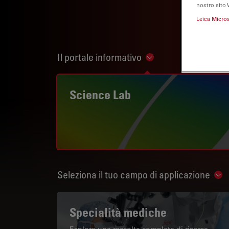
nostro sito 
Leica Micro
Il portale informativo
Show subnavigation
Science Lab
Seleziona il tuo campo di applicazione
Sho
Specialità mediche
Esplora una raccolta completa di risorse