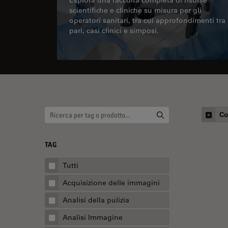
scientifiche e cliniche su misura per gli
operatori sanitari, tra cui approfondimenti tra
pari, casi clinici e simposi.
Co
TAG
Tutti
Acquisizione delle immagini
Analisi della pulizia
Analisi Immagine