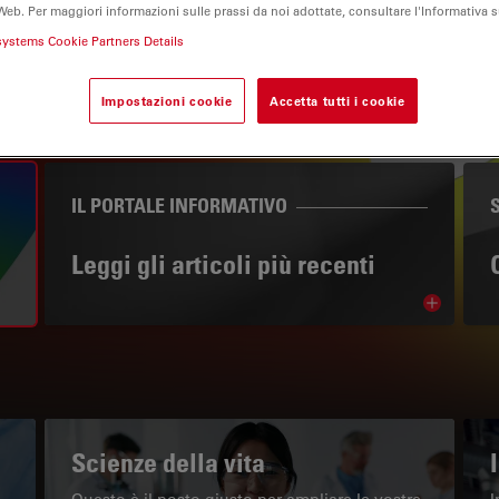
Web. Per maggiori informazioni sulle prassi da noi adottate, consultare l'Informativa 
systems Cookie Partners Details
Impostazioni cookie
Accetta tutti i cookie
IL PORTALE INFORMATIVO
Leggi gli articoli più recenti
Read arti
w subnavigation
Scienze della vita
Questo è il posto giusto per ampliare le vostre
I