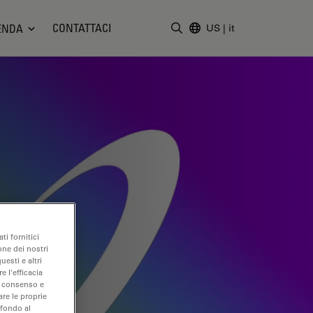
CONTATTACI
ENDA
US
|
it
Inserire il termine di ricerc
ti fornitici
one dei nostri
uesti e altri
e l'efficacia
uo consenso e
are le proprie
 fondo al