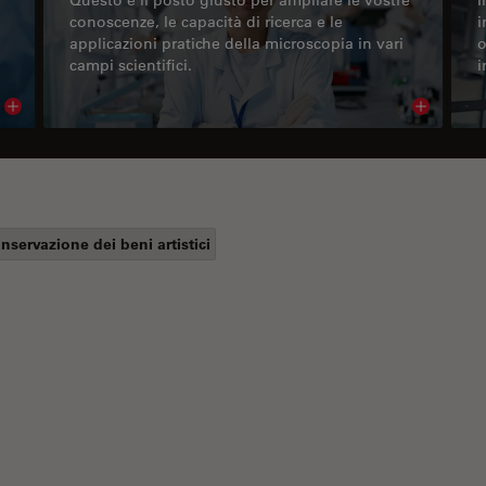
conoscenze, le capacità di ricerca e le
i
applicazioni pratiche della microscopia in vari
o
campi scientifici.
i
Read article
Read arti
nservazione dei beni artistici