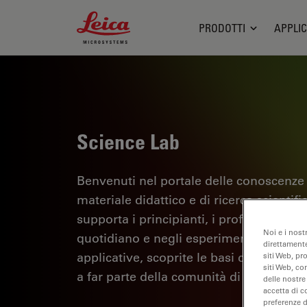
Leica Microsystems Logo
PRODOTTI
APPLIC
Science Lab
Benvenuti nel portale delle conoscenze
materiale didattico e di ricerca scientif
supporta i principianti, i professionisti e
Noi e i nost
quotidiano e negli esperimenti. Esplorate 
direttamente
applicative, scoprite le basi della micro
siti Web, pr
siti Web, co
a far parte della comunità di Science La
delle nostre
accetta di c
preferenze 