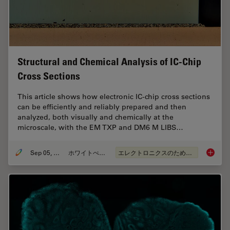
Structural and Chemical Analysis of IC-Chip
Cross Sections
This article shows how electronic IC-chip cross sections
can be efficiently and reliably prepared and then
analyzed, both visually and chemically at the
microscale, with the EM TXP and DM6 M LIBS…
Sep 05, 2023
ホワイトぺーパー
エレクトロニクスのための断面解析
Structu