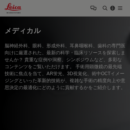
Leica Microsystems Logo
Togg
検索用語を
メディカル
脳神経外科、眼科、形成外科、耳鼻咽喉科、歯科の専門医
向けに厳選された、最新の科学・臨床リソースを探索しま
せんか？ 貴重な症例や洞察、シンポジウムなど、多彩な
コンテンツをご覧いただけます。 手術用顕微鏡の最先端
技術に焦点を当て、AR蛍光、3D視覚化、術中OCTイメー
ジングといった革新的技術が、複雑な手術の精度向上や意
思決定の最適化にどのように貢献するかをご紹介します。