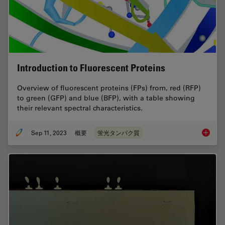
Introduction to Fluorescent Proteins
Overview of fluorescent proteins (FPs) from, red (RFP)
to green (GFP) and blue (BFP), with a table showing
their relevant spectral characteristics.
Sep 11, 2023
概要
蛍光タンパク質
Introduc