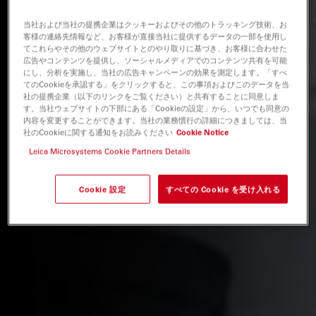
当社および当社の提携企業はクッキーおよびその他のトラッキング技術、お
客様の連絡先情報など、お客様が直接当社に提供するデータの一部を使用し
てこれらやその他のウェブサイトとのやり取りに基づき、お客様に合わせた
広告やコンテンツを提供し、ソーシャルメディアでのコンテンツ共有を可能
にし、分析を実施し、当社の広告キャンペーンの効果を測定します。「すべ
てのCookieを承認する」をクリックすると、この事項およびこのデータを当
社の提携企業（以下のリンクをご覧ください）と共有することに同意しま
す。当社ウェブサイトの下部にある「Cookieの設定」から、いつでも同意の
内容を変更することができます。当社の業務慣行の詳細につきましては、当
社のCookieに関する通知をお読みください
Cookie Notice
Leica Microsystems Cookie Partners Details
Cookie 設定
すべての Cookie を受け入れる