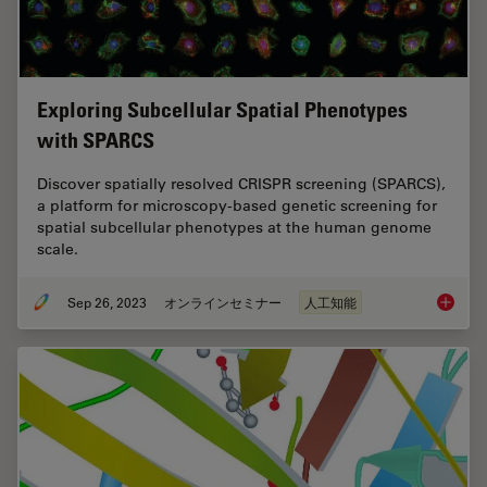
Exploring Subcellular Spatial Phenotypes
with SPARCS
Discover spatially resolved CRISPR screening (SPARCS),
a platform for microscopy-based genetic screening for
spatial subcellular phenotypes at the human genome
scale.
Sep 26, 2023
オンラインセミナー
人工知能
Explori