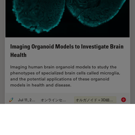
Imaging Organoid Models to Investigate Brain
Health
Imaging human brain organoid models to study the
phenotypes of specialized brain cells called microglia,
and the potential applications of these organoid
models in health and disease.
Jul 11, 2023
オンラインセミナー
オルガノイド＋3D細胞培養
Imaging