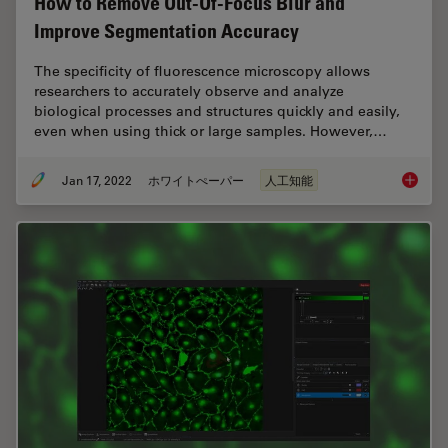
How to Remove Out-Of-Focus Blur and
Improve Segmentation Accuracy
The specificity of fluorescence microscopy allows
researchers to accurately observe and analyze
biological processes and structures quickly and easily,
even when using thick or large samples. However,…
Jan 17, 2022
ホワイトぺーパー
人工知能
How to 