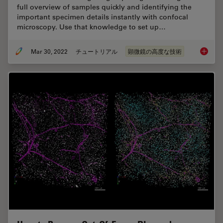
full overview of samples quickly and identifying the
important specimen details instantly with confocal
microscopy. Use that knowledge to set up…
Mar 30, 2022
チュートリアル
顕微鏡の高度な技術
Find Re