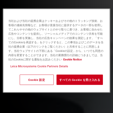
当社および当社の提携企業はクッキーおよびその他のトラッキング技術、お
客様の連絡先情報など、お客様が直接当社に提供するデータの一部を使用し
てこれらやその他のウェブサイトとのやり取りに基づき、お客様に合わせた
広告やコンテンツを提供し、ソーシャルメディアでのコンテンツ共有を可能
にし、分析を実施し、当社の広告キャンペーンの効果を測定します。「すべ
てのCookieを承認する」をクリックすると、この事項およびこのデータを当
社の提携企業（以下のリンクをご覧ください）と共有することに同意しま
す。当社ウェブサイトの下部にある「Cookieの設定」から、いつでも同意の
内容を変更することができます。当社の業務慣行の詳細につきましては、当
社のCookieに関する通知をお読みください
Cookie Notice
Leica Microsystems Cookie Partners Details
Cookie 設定
すべての Cookie を受け入れる