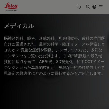
Leica Microsystems Logo
Togg
検索用語を
メディカル
脳神経外科、眼科、形成外科、耳鼻咽喉科、歯科の専門医
向けに厳選された、最新の科学・臨床リソースを探索しま
せんか？ 貴重な症例や洞察、シンポジウムなど、多彩な
コンテンツをご覧いただけます。 手術用顕微鏡の最先端
技術に焦点を当て、AR蛍光、3D視覚化、術中OCTイメー
ジングといった革新的技術が、複雑な手術の精度向上や意
思決定の最適化にどのように貢献するかをご紹介します。