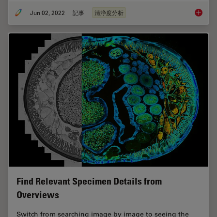
Jun 02, 2022
記事
清浄度分析
Cleanli
Find Relevant Specimen Details from
Overviews
Switch from searching image by image to seeing the