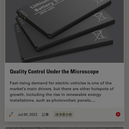
Quality Control Under the Microscope
Fast-rising demand for electric vehicles is one of the
market’s main drivers, but there are other hotspots of
growth, including the rise in renewable energy
installations, such as photovoltaic panels,…
Jul 06, 2022
記事
清浄度分析
Quality