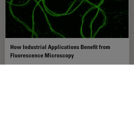
How Industrial Applications Benefit from
Fluorescence Microscopy
See what you can do with fluorescence microscopy for
industrial and materials science applications from this
webinar. Fluorescence is well known for biological
applications, however, almost all…
Nov 24, 2021
オンラインセミナー
サンプル調製
How Ind