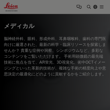
Leica Microsystems Logo
Togg
検索用語を
メディカル
脳神経外科、眼科、形成外科、耳鼻咽喉科、歯科の専門医
向けに厳選された、最新の科学・臨床リソースを探索しま
せんか？ 貴重な症例や洞察、シンポジウムなど、多彩な
コンテンツをご覧いただけます。 手術用顕微鏡の最先端
技術に焦点を当て、AR蛍光、3D視覚化、術中OCTイメー
ジングといった革新的技術が、複雑な手術の精度向上や意
思決定の最適化にどのように貢献するかをご紹介します。