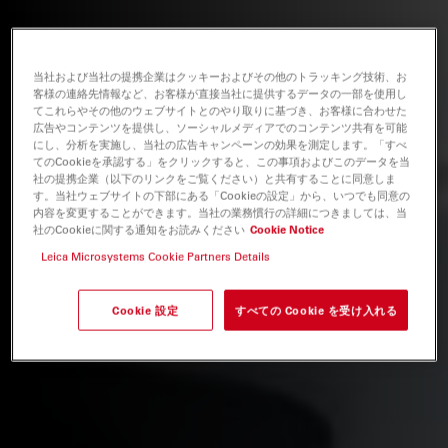
当社および当社の提携企業はクッキーおよびその他のトラッキング技術、お
客様の連絡先情報など、お客様が直接当社に提供するデータの一部を使用し
てこれらやその他のウェブサイトとのやり取りに基づき、お客様に合わせた
広告やコンテンツを提供し、ソーシャルメディアでのコンテンツ共有を可能
にし、分析を実施し、当社の広告キャンペーンの効果を測定します。「すべ
てのCookieを承認する」をクリックすると、この事項およびこのデータを当
社の提携企業（以下のリンクをご覧ください）と共有することに同意しま
す。当社ウェブサイトの下部にある「Cookieの設定」から、いつでも同意の
内容を変更することができます。当社の業務慣行の詳細につきましては、当
社のCookieに関する通知をお読みください
Cookie Notice
Leica Microsystems Cookie Partners Details
Cookie 設定
すべての Cookie を受け入れる