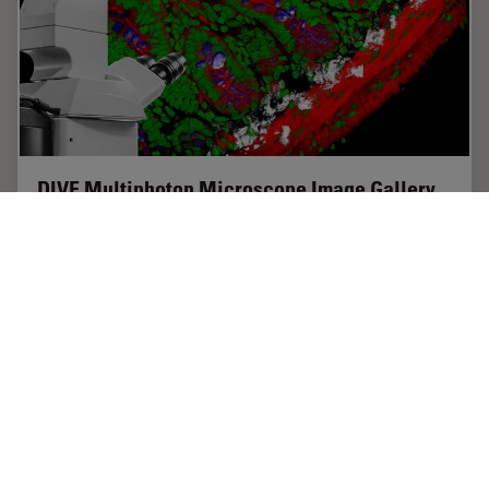
DIVE Multiphoton Microscope Image Gallery
Today’s life science research focusses on complex
biological processes, such as the causes of cancer and
other human diseases. A deep look into tissues and
living specimens is vital to understanding…
Nov 01, 2018
ギャラリー
多光子顕微鏡
DIVE Mu