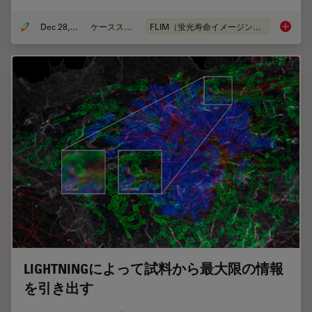
Dec 28, 2020
ケーススタディ
FLIM（蛍光寿命イメージング顕微鏡法）
How FLI
LIGHTNINGによって試料から最大限の情報
を引き出す