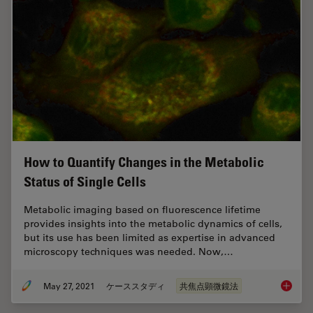
How to Quantify Changes in the Metabolic
Status of Single Cells
Metabolic imaging based on fluorescence lifetime
provides insights into the metabolic dynamics of cells,
but its use has been limited as expertise in advanced
microscopy techniques was needed. Now,…
May 27, 2021
ケーススタディ
共焦点顕微鏡法
How to 