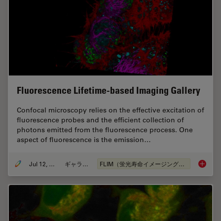
Fluorescence Lifetime-based Imaging Gallery
Confocal microscopy relies on the effective excitation of
fluorescence probes and the efficient collection of
photons emitted from the fluorescence process. One
aspect of fluorescence is the emission…
Jul 12, 2021
ギャラリー
FLIM（蛍光寿命イメージング顕微鏡法）
Fluores