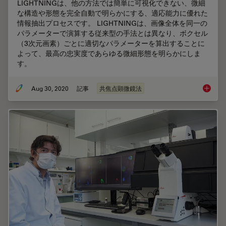
LIGHTNINGは、他の方法では簡単に可視化できない、微細
な構造や形態を完全自動で明らかにする、適応能力に優れた
情報抽出プロセスです。 LIGHTNINGは、画像全体を同一の
パラメーターで演算する従来型の手法とは異なり、ボクセル
（3次元画素）ごとに適切なパラメーターを算出することに
よって、最高の忠実度であらゆる微細形態を明らかにしま
す。
Aug 30, 2020
記事
共焦点顕微鏡法
LIGH