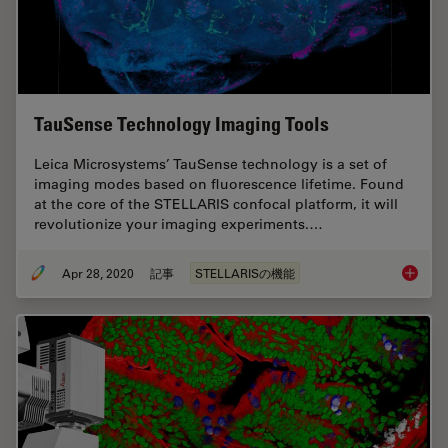
TauSense Technology Imaging Tools
Leica Microsystems’ TauSense technology is a set of
imaging modes based on fluorescence lifetime. Found
at the core of the STELLARIS confocal platform, it will
revolutionize your imaging experiments.…
Apr 28, 2020
記事
STELLARISの機能
TauSens