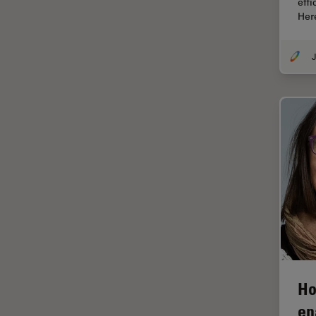
eff
TIRF
Her
Upright Microscopy
アプリケーションノート
イオンビームミリング
インダストリー
インペリアル・カレッジ・ロン
ドンイメージングハブ
ウイルス学
ウルトラミクロトーム
エルゴノミクス
エレクトロニクスおよび半導体
産業
エレクトロニクスのための断面
Ho
解析
en