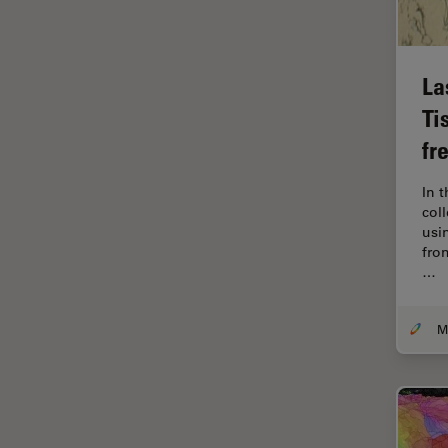
デジタルマイクロスコープ
バイオファーマ
バッテリー製造
La
プリント基板（PCB）
Ti
ボストン・イノベーション・ハ
fr
ブ
In 
マイクロエレクトロニクス
col
マイクロサージェリー
usi
fro
マイクロハブ・イメージング
…
メディカル
モデル生物
ライトシート顕微鏡
ライフサイエンス
ライブセルイメージング