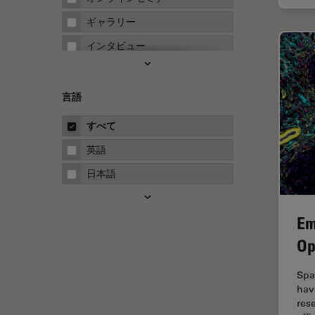
FRET
ギャラリー
Fテクニック
インタビュー
HyD
ホワイトぺーパー
Inverted Microscopy
ケーススタディ
言語
Neuro-Oncology
概要
すべて
Neurovascular Surgery
ガイド
英語
Red Reflex
日本語
SEM
Service
Em
STED
Op
STELLARISの機能
Spa
TEM
hav
res
Thunderイメージング