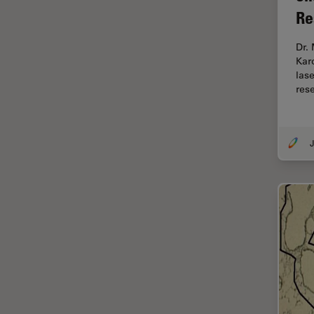
オックスフォード・センター・
Re
オブ・エクセレンス
オルガノイド＋3D細胞培養
Dr. 
Kar
カメラ
las
がん研究
res
クライオSEM
クライオ電子顕微鏡
J
クリーニング
コーティング
コヒーレントラマン散乱(CRS)
サンフランシスコ・イノベーシ
ョン・ハブ
サンプル調製
ゼブラフィッシュの研究