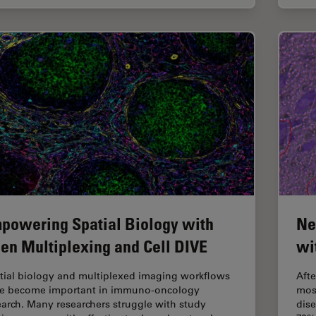
powering Spatial Biology with
Ne
en Multiplexing and Cell DIVE
wi
tial biology and multiplexed imaging workflows
Afte
e become important in immuno-oncology
mos
earch. Many researchers struggle with study
dise