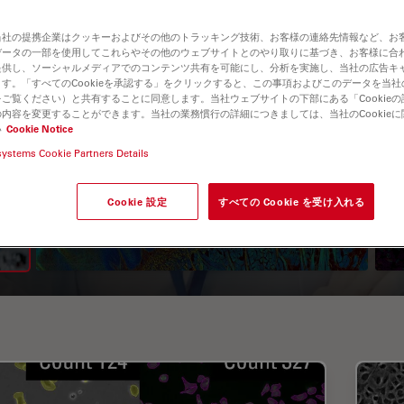
当社の提携企業はクッキーおよびその他のトラッキング技術、お客様の連絡先情報など、お
データの一部を使用してこれらやその他のウェブサイトとのやり取りに基づき、お客様に合
提供し、ソーシャルメディアでのコンテンツ共有を可能にし、分析を実施し、当社の広告キ
す。「すべてのCookieを承認する」をクリックすると、この事項およびこのデータを当
ご覧ください）と共有することに同意します。当社ウェブサイトの下部にある「Cookie
内容を変更することができます。当社の業務慣行の詳細につきましては、当社のCookie
い
Cookie Notice
systems Cookie Partners Details
A Guide to Fluorescence
Lifetime Imaging Microscopy
Cookie 設定
すべての Cookie を受け入れる
(FLIM)