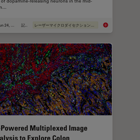
 of dopamine-releasing neurons in the mid-
in…
Jun 24, 2024
記事
レーザーマイクロダイセクション（LMD）
Biology with Open Multiplexing and Cell DIVE
Neuron Isolation in 
-Powered Multiplexed Image
alysis to Explore Colon