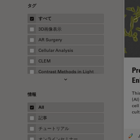
タグ
すべて
3D画像表示
AR Surgery
Cellular Analysis
CLEM
Pr
Contrast Methods in Light
Microscopy
En
Drosophila Research
This
情報
EMBLイメージングセンター
(AI)
cel
All
FLIM（蛍光寿命イメージング顕
cul
微鏡法）
記事
FluoSync
チュートリアル
J
FRAP
オンラインセミナー