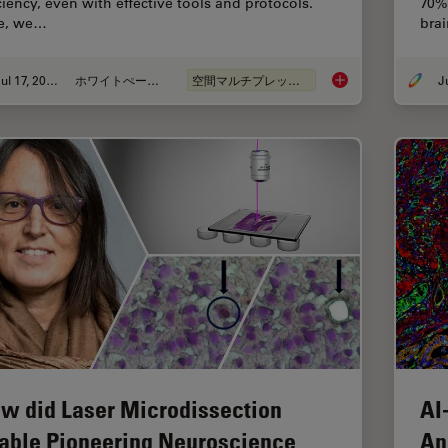
iciency, even with effective tools and protocols.
70%
e, we…
bra
Jul 17, 2024
ホワイトぺーパー
空間マルチプレックス
Empowering Spatial 
w did Laser Microdissection
AI
able Pioneering Neuroscience
An