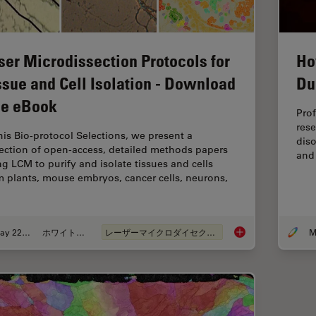
ser Microdissection Protocols for
Ho
ssue and Cell Isolation - Download
Du
ee eBook
Prof
rese
this Bio-protocol Selections, we present a
diso
lection of open-access, detailed methods papers
and
ng LCM to purify and isolate tissues and cells
m plants, mouse embryos, cancer cells, neurons,
May 22, 2024
ホワイトぺーパー
レーザーマイクロダイセクション（LMD）
Laser Microdissectio