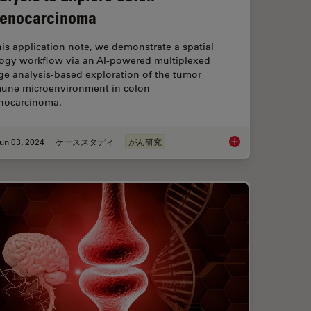
enocarcinoma
his application note, we demonstrate a spatial
logy workflow via an AI-powered multiplexed
ge analysis-based exploration of the tumor
une microenvironment in colon
nocarcinoma.
un 03, 2024
ケーススタディ
がん研究
dissection enable Pioneering Neuroscience Research?
AI-Powered Multiple