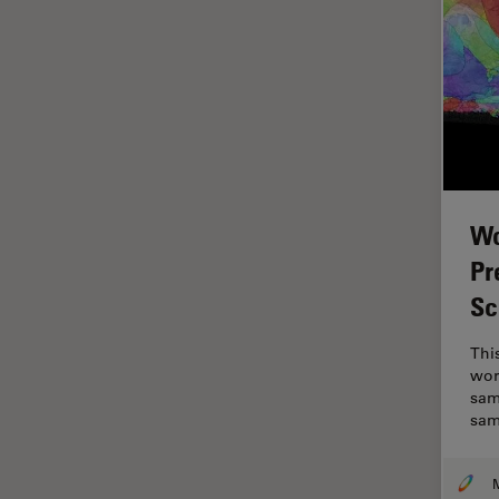
ラベルフリー
レーザーマイクロダイセクショ
ン（LMD）
レーザー誘起ブレークダウン分
光法(LIBS)
ワイドフィールド顕微鏡
人工知能
Wo
位相差顕微鏡
Pr
偏光
Sc
光コヒーレンス トモグラフィ
Thi
（OCT）
wor
光学系
sam
sam
光学顕微鏡
免疫蛍光