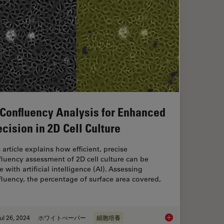
 Confluency Analysis for Enhanced
ecision in 2D Cell Culture
 article explains how efficient, precise
luency assessment of 2D cell culture can be
 with artificial intelligence (AI). Assessing
luency, the percentage of surface area covered,
ul 26, 2024
ホワイトぺーパー
細胞培養
ency with AI-Enhanced Cell Counting
AI Confluency Analys