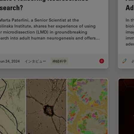
search?
Ad
Marta Paterlini, a Senior Scientist at the
In t
olinska Institute, shares her experience of using
bio
er microdissection (LMD) in groundbreaking
ima
earch into adult human neurogenesis and offers…
imm
ade
un 24, 2024
インタビュー
神経科学
J
How did Laser Micro