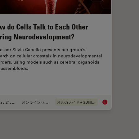
w do Cells Talk to Each Other
ring Neurodevelopment?
essor Silvia Capello presents her group’s
arch on cellular crosstalk in neurodevelopmental
rders, using models such as cerebral organoids
 assembloids.
May 21, 2024
オンラインセミナー
オルガノイド＋3D細胞培養
n Protocols for Tissue and Cell Isolation - Download free eBook
How do Cells Talk t