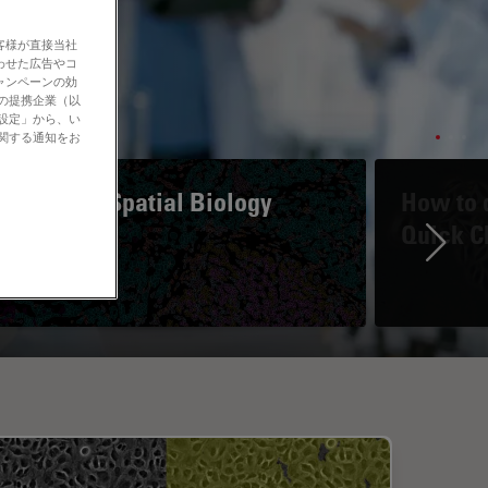
客様が直接当社
わせた広告やコ
ャンペーンの効
社の提携企業（以
の設定」から、い
に関する通知をお
A Guide to Spatial Biology
How to d
Quick C
Ne