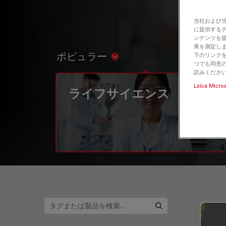
当社および
に提供する
ンテンツを
果を測定しま
ポピュラー
下のリンクを
Show subnavigation
つでも同意の
読みくださ
Leica Micro
ライフサイエンス