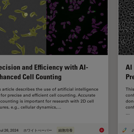
ecision and Efficiency with AI-
AI
hanced Cell Counting
Pr
 article describes the use of artificial intelligence
This
 for precise and efficient cell counting. Accurate
conf
l counting is important for research with 2D cell
done
tures, e.g., cellular dynamics,…
conf
…
ul 26, 2024
ホワイトぺーパー
細胞培養
J
Precision and Effici