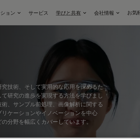
お気
ーション
サービス
学びと共有
会社情報
研究技術、そして実用的な応用を深めるた
して研究の進歩を実現する方法を学びまし
技術、サンプル前処理、画像解析に関する
プリケーションやイノベーションを中心
どの分野を幅広くカバーしています。