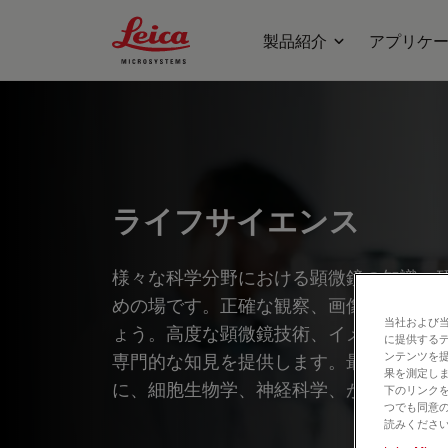
Leica Microsystems Logo
製品紹介
アプリケ
ライフサイエンス
様々な科学分野における顕微鏡の知識、
めの場です。正確な観察、画像解析、そ
当社および
ょう。高度な顕微鏡技術、イメージング
に提供する
ンテンツを
専門的な知見を提供します。最先端のア
果を測定しま
に、細胞生物学、神経科学、がん研究な
下のリンクを
つでも同意の
読みくださ