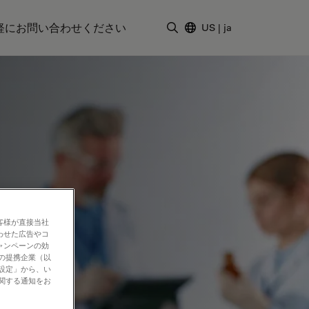
軽にお問い合わせください
US
|
ja
検索用語を入力
客様が直接当社
わせた広告やコ
ャンペーンの効
社の提携企業（以
の設定」から、い
に関する通知をお