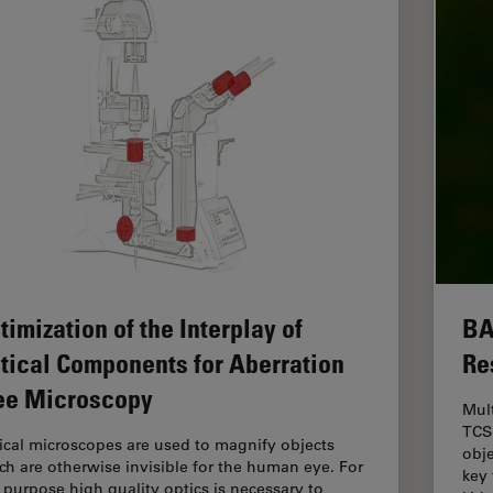
timization of the Interplay of
BA
tical Components for Aberration
Re
ee Microscopy
Mul
TCS
ical microscopes are used to magnify objects
obj
ch are otherwise invisible for the human eye. For
key 
s purpose high quality optics is necessary to