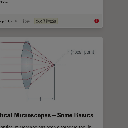
ney…
ep 13, 2016
記事
多光子顕微鏡
Interplay of Optical Components for Aberration Free Microscopy
BABB Clearing and I
tical Microscopes – Some Basics
optical microscope has been a standard tool in