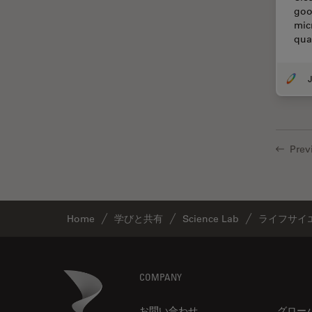
goo
TIRF
mic
Upright Microscopy
qua
アプリケーションノート
J
イオンビームミリング
インダストリー
インペリアル・カレッジ・ロン
ドンイメージングハブ
Prev
ウイルス学
ウルトラミクロトーム
エルゴノミクス
Home
学びと共有
Science Lab
ライフサイ
エレクトロニクスおよび半導体
産業
Footer
Danaher Logo
COMPANY
エレクトロニクスのための断面
解析
お問い合わせ
グロー