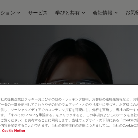
お気
ーション
サービス
学びと共有
会社情報
研究技術、そして実用的な応用を深めるた
して研究の進歩を実現する方法を学びまし
当社の提携企業はクッキーおよびその他のトラッキング技術、お客様の連絡先情報など、お
技術、サンプル前処理、画像解析に関する
データの一部を使用してこれらやその他のウェブサイトとのやり取りに基づき、お客様に合
提供し、ソーシャルメディアでのコンテンツ共有を可能にし、分析を実施し、当社の広告キ
プリケーションやイノベーションを中心
す。「すべてのCookieを承認する」をクリックすると、この事項およびこのデータを当
どの分野を幅広くカバーしています。
ご覧ください）と共有することに同意します。当社ウェブサイトの下部にある「Cookie
内容を変更することができます。当社の業務慣行の詳細につきましては、当社のCookie
い
Cookie Notice