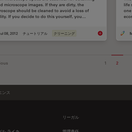
d microscope images. If they are dirty, the
life
roscope should be cleaned to avoid a loss of
one 
lity. If you decide to do this yourself, you…
econ
ul 08, 2012
チュートリアル
クリーニング
M
How to Clean Micros
ious
1
2
エンス
リーガル
バル ライカ
管理責任