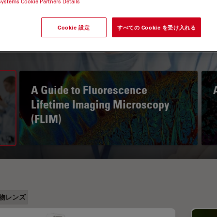
systems Cookie Partners Details
Cookie 設定
すべての Cookie を受け入れる
A Guide to Fluorescence
Lifetime Imaging Microscopy
(FLIM)
物レンズ