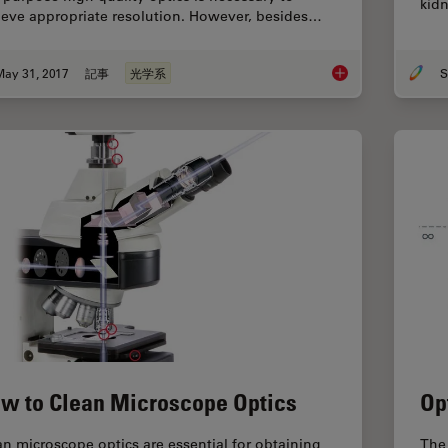
kid
ieve appropriate resolution. However, besides…
May 31, 2017
記事
光学系
S
Optimization of the 
w to Clean Microscope Optics
Op
an microscope optics are essential for obtaining
The 