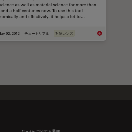
 science as well as material science for more than
and a half centuries now. To use this tool
omically and effectively, it helps a lot to…
ay 02, 2012
チュートリアル
対物レンズ
cope Optics
Optical Microscopes
Cookieに関する通知