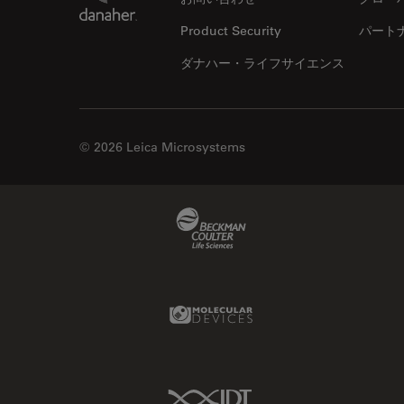
オックスフォード・センター・
オブ・エクセレンス
Product Security
パート
オルガノイド＋3D細胞培養
ダナハー・ライフサイエンス
カメラ
がん研究
クライオSEM
© 2026 Leica Microsystems
クライオ電子顕微鏡
クリーニング
Beckman Coulter Link
コーティング
コヒーレントラマン散乱(CRS)
サンフランシスコ・イノベーシ
Molecular Devices Link
ョン・ハブ
サンプル調製
ゼブラフィッシュの研究
IDT Link