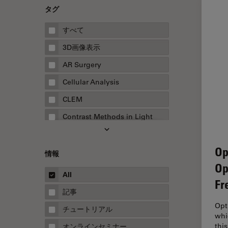
タグ
すべて
3D画像表示
AR Surgery
Cellular Analysis
CLEM
Contrast Methods in Light
Microscopy
Drosophila Research
Op
情報
EMBLイメージングセンター
Op
All
FLIM（蛍光寿命イメージング顕
Fr
微鏡法）
記事
Opt
FluoSync
チュートリアル
whi
FRAP
thi
オンラインセミナー