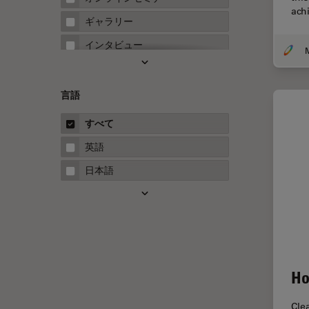
ach
FRET
ギャラリー
Fテクニック
インタビュー
HyD
ホワイトぺーパー
Inverted Microscopy
ケーススタディ
言語
Neuro-Oncology
概要
すべて
Neurovascular Surgery
ガイド
英語
Red Reflex
日本語
SEM
Service
STED
STELLARISの機能
Ho
TEM
Thunderイメージング
Cle