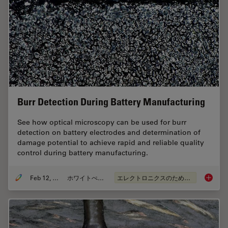
Burr Detection During Battery Manufacturing
See how optical microscopy can be used for burr
detection on battery electrodes and determination of
damage potential to achieve rapid and reliable quality
control during battery manufacturing.
Feb 12, 2026
ホワイトぺーパー
エレクトロニクスのための断面解析
Burr De