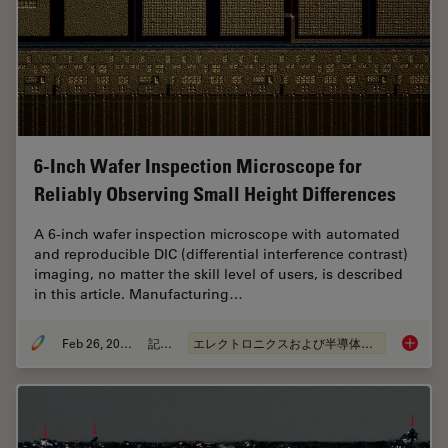
6-Inch Wafer Inspection Microscope for
Reliably Observing Small Height Differences
A 6-inch wafer inspection microscope with automated
and reproducible DIC (differential interference contrast)
imaging, no matter the skill level of users, is described
in this article. Manufacturing…
Feb 26, 2026
記事
エレクトロニクスおよび半導体産業
6-Inch 