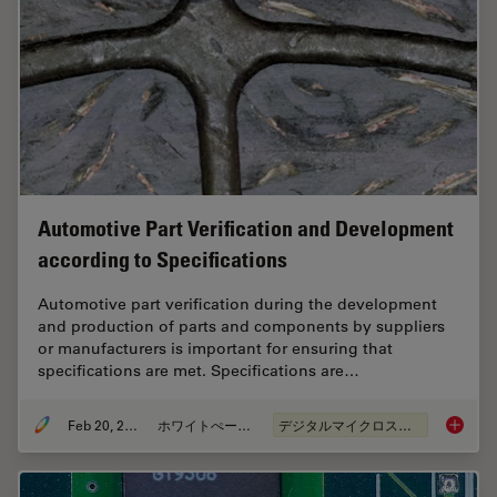
Automotive Part Verification and Development
according to Specifications
Automotive part verification during the development
and production of parts and components by suppliers
or manufacturers is important for ensuring that
specifications are met. Specifications are…
Feb 20, 2025
ホワイトぺーパー
デジタルマイクロスコープ
Automot