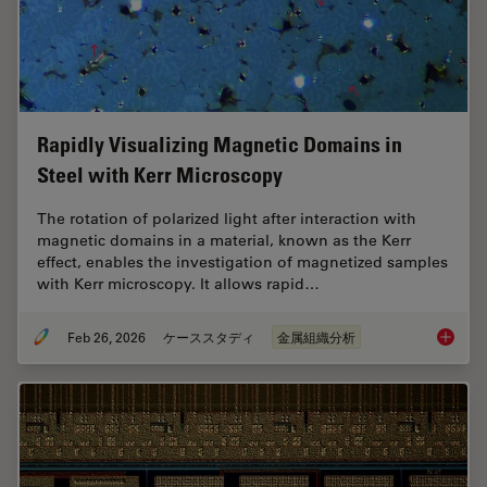
Rapidly Visualizing Magnetic Domains in
Steel with Kerr Microscopy
The rotation of polarized light after interaction with
magnetic domains in a material, known as the Kerr
effect, enables the investigation of magnetized samples
with Kerr microscopy. It allows rapid…
Feb 26, 2026
ケーススタディ
金属組織分析
Rapidly