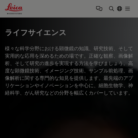
Leica Microsystems Logo
Togg
検索用語を
ライフサイエンス
様々な科学分野における顕微鏡の知識、研究技術、そして
実用的な応用を深めるための場です。正確な観察、画像解
析、そして研究の進歩を実現する方法を学びましょう。高
度な顕微鏡技術、イメージング技術、サンプル前処理、画
像解析に関する専門的な知見を提供します。最先端のアプ
リケーションやイノベーションを中心に、細胞生物学、神
経科学、がん研究などの分野を幅広くカバーしています。