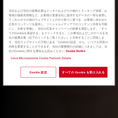
当社および当社の提携企業はクッキーおよびその他のトラッキング技術、お
客様の連絡先情報など、お客様が直接当社に提供するデータの一部を使用し
てこれらやその他のウェブサイトとのやり取りに基づき、お客様に合わせた
広告やコンテンツを提供し、ソーシャルメディアでのコンテンツ共有を可能
にし、分析を実施し、当社の広告キャンペーンの効果を測定します。「すべ
てのCookieを承認する」をクリックすると、この事項およびこのデータを当
社の提携企業（以下のリンクをご覧ください）と共有することに同意しま
す。当社ウェブサイトの下部にある「Cookieの設定」から、いつでも同意の
内容を変更することができます。当社の業務慣行の詳細につきましては、当
社のCookieに関する通知をお読みください
Cookie Notice
Leica Microsystems Cookie Partners Details
Cookie 設定
すべての Cookie を受け入れる