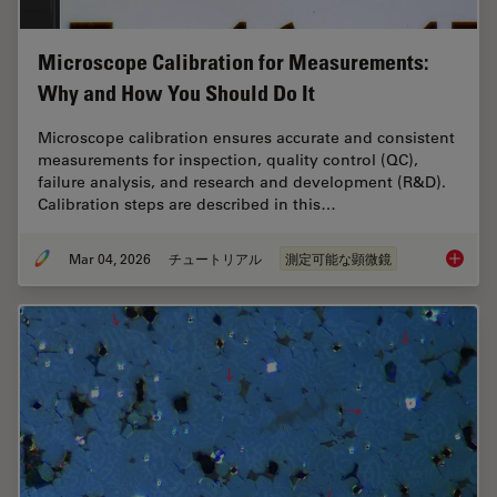
Microscope Calibration for Measurements:
Why and How You Should Do It
Microscope calibration ensures accurate and consistent
measurements for inspection, quality control (QC),
failure analysis, and research and development (R&D).
Calibration steps are described in this…
Mar 04, 2026
チュートリアル
測定可能な顕微鏡
Microsc