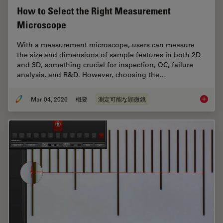
How to Select the Right Measurement
Microscope
With a measurement microscope, users can measure
the size and dimensions of sample features in both 2D
and 3D, something crucial for inspection, QC, failure
analysis, and R&D. However, choosing the…
Mar 04, 2026
概要
測定可能な顕微鏡
How to 