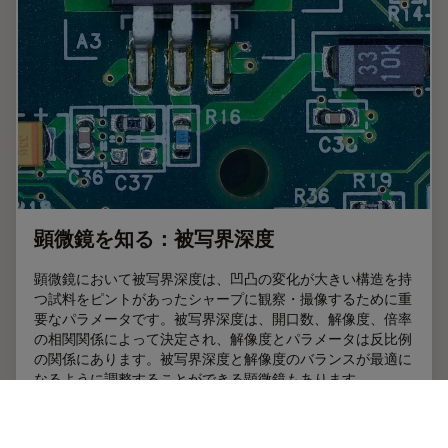
顕微鏡を知る：被写界深度
顕微鏡において被写界深度は、凹凸の変化が⼤きい構造を持
つ試料をピントがあったシャープに観察・撮像するために重
要なパラメータです。被写界深度は、開⼝数、解像度、倍率
の相関関係によって決定され、解像度とパラメータは反⽐例
の関係にあります。被写界深度と解像度のバランスが最適に
なるように調整することができる顕微鏡もあります。
Feb 04, 2025
チュートリアル
被写界深度
顕微鏡