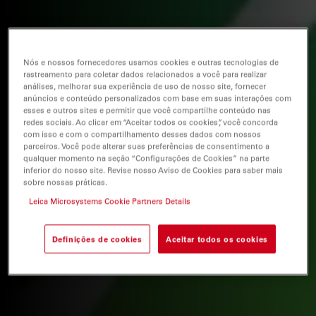
Nós e nossos fornecedores usamos cookies e outras tecnologias de
rastreamento para coletar dados relacionados a você para realizar
análises, melhorar sua experiência de uso de nosso site, fornecer
anúncios e conteúdo personalizados com base em suas interações com
esses e outros sites e permitir que você compartilhe conteúdo nas
redes sociais. Ao clicar em “Aceitar todos os cookies”, você concorda
com isso e com o compartilhamento desses dados com nossos
parceiros. Você pode alterar suas preferências de consentimento a
qualquer momento na seção “Configurações de Cookies” na parte
inferior do nosso site. Revise nosso Aviso de Cookies para saber mais
sobre nossas práticas.
Leica Microsystems Cookie Partners Details
Definições de cookies
Aceitar todos os cookies