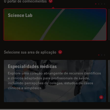
O portal de conhecimentos
Show subnavigation
Science Lab
Selecione sua area de aplicação
Show subnavigation
Especialidades médicas
Explore uma coleção abrangente de recursos científicos
e clínicos adaptados para profissionais de saúde,
incluindo percepções de colegas, estudos de casos
clínicos e simpósios.
Read 