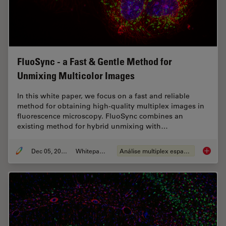
FluoSync - a Fast & Gentle Method for
Unmixing Multicolor Images
In this white paper, we focus on a fast and reliable
method for obtaining high-quality multiplex images in
fluorescence microscopy. FluoSync combines an
existing method for hybrid unmixing with…
Dec 05, 2022
Whitepaper
Análise multiplex espacial
FluoSyn