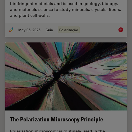
birefringent materials and is used in geology, biology,
and materials science to study minerals, crystals, fibers,
and plant cell walls.
May 06, 2025
Guia
Polarização
A Guide
The Polarization Microscopy Principle
Polarization microscopy is routinely used in the