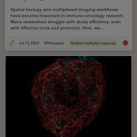
Spatial biology and multiplexed imaging workflows
have become important in immuno-oncology research.
Many researchers struggle with study efficiency, even
with effective tools and protocols. Here, we…
Jul 17, 2024
Whitepaper
Análise multiplex espacial
Empower