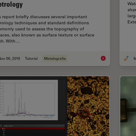
trology
Watc
sha
larg
s report briefly discusses several important
Ext
rology techniques and standard definitions
monly used to assess the topography of
faces, also known as surface texture or surface
ish. With…
ov 06, 2019
Tutorial
Metalografia
M
Brief Introduction t