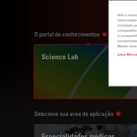
Nós e nosso
relacionados
conteúdo pe
compartilhe
O portal de conhecimentos
Show subnavi
o compartil
consentimen
Revise noss
Science Lab
Leica Micro
Selecione sua area de aplicação
Show su
Especialidades médicas