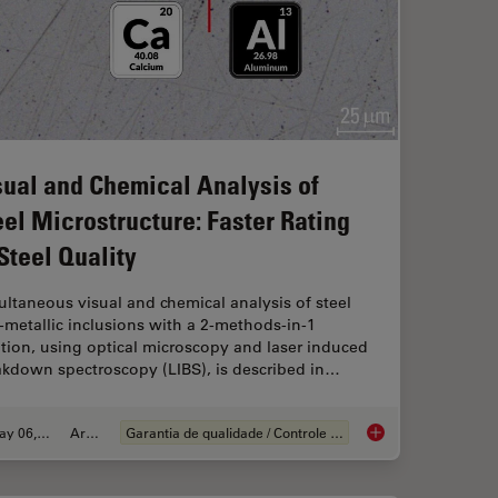
sual and Chemical Analysis of
eel Microstructure: Faster Rating
 Steel Quality
ltaneous visual and chemical analysis of steel
metallic inclusions with a 2-methods-in-1
tion, using optical microscopy and laser induced
akdown spectroscopy (LIBS), is described in…
May 06, 2020
Article
Garantia de qualidade / Controle de qualidade
o Standards for Rating Non-Metallic Inclusions in Steel
Visual and Chemical A