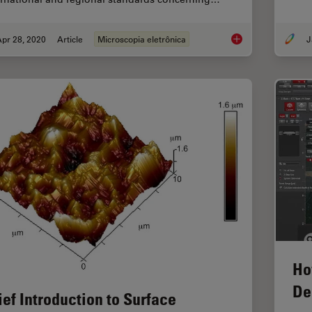
pr 28, 2020
Article
Microscopia eletrônica
J
Rate the Quality of 
Ho
De
ief Introduction to Surface