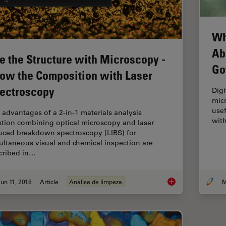
Wh
Ab
e the Structure with Microscopy -
Go
ow the Composition with Laser
ectroscopy
Digi
micr
use
 advantages of a 2-in-1 materials analysis
wit
ution combining optical microscopy and laser
uced breakdown spectroscopy (LIBS) for
ultaneous visual and chemical inspection are
cribed in…
un 11, 2018
Article
Análise de limpeza
M
See the Structure w