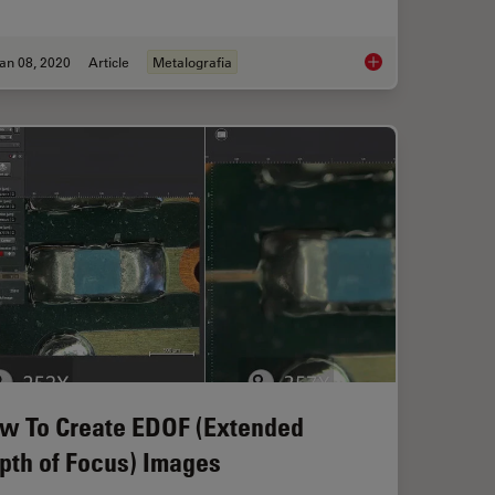
an 08, 2020
Article
Metalografia
Your Steel: Free Webinar and Report
Metallography – an I
w To Create EDOF (Extended
pth of Focus) Images