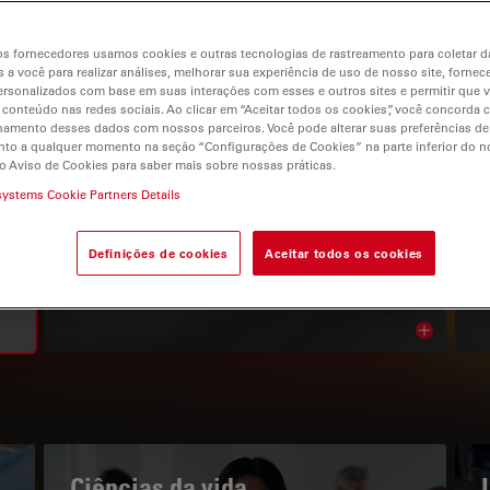
s fornecedores usamos cookies e outras tecnologias de rastreamento para coletar 
 a você para realizar análises, melhorar sua experiência de uso de nosso site, fornec
rsonalizados com base em suas interações com esses e outros sites e permitir que 
 conteúdo nas redes sociais. Ao clicar em “Aceitar todos os cookies”, você concorda
gation
hamento desses dados com nossos parceiros. Você pode alterar suas preferências de
to a qualquer momento na seção “Configurações de Cookies” na parte inferior do no
o Aviso de Cookies para saber mais sobre nossas práticas.
systems Cookie Partners Details
O PORTAL DE CONHECIMENTOS
Leia os nossos artigos mais
Definições de cookies
Aceitar todos os cookies
recentes
Read arti
bnavigation
Ciências da vida