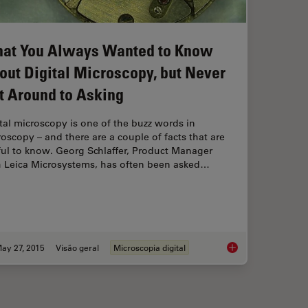
at You Always Wanted to Know
out Digital Microscopy, but Never
t Around to Asking
tal microscopy is one of the buzz words in
oscopy – and there are a couple of facts that are
ful to know. Georg Schlaffer, Product Manager
h Leica Microsystems, has often been asked…
ay 27, 2015
Visão geral
Microscopia digital
ith Microscopy - Know the Composition with Laser Spectroscopy
What You Always Wan