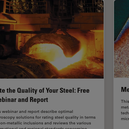
Me
te the Quality of Your Steel: Free
binar and Report
This
meta
s webinar and report describe optimal
tech
roscopy solutions for rating steel quality in terms
micr
non-metallic inclusions and reviews the various
ernational and regional standards concerning…