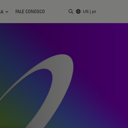
FALE CONOSCO
SA
US
|
pt
Insira o termo da pesquisa