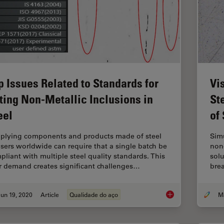
p Issues Related to Standards for
Vi
ting Non-Metallic Inclusions in
St
eel
of
plying components and products made of steel
Simu
users worldwide can require that a single batch be
non-
pliant with multiple steel quality standards. This
solu
r demand creates significant challenges…
bre
un 19, 2020
Article
Qualidade do aço
Top Issues Related t