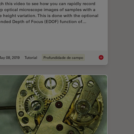
h this video to see how you can rapidly record
rp optical microscope images of samples with a
e height variation. This is done with the optional
ended Depth of Focus (EDOF) function of…
ay 08, 2019
Tutorial
Profundidade de campo
o Surface Metrology
How To Create EDOF 