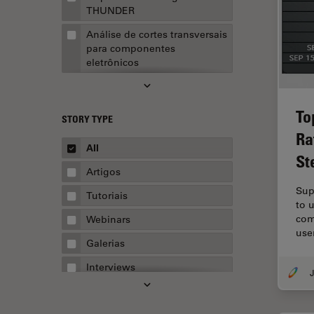
THUNDER
Análise de cortes transversais
para componentes
eletrônicos
Análise de imagens
Análise de limpeza
To
STORY TYPE
Análise multiplex espacial
Ra
All
St
Anatomia Patológica
Artigos
Aquisição de imagens
Sup
Tutoriais
to 
Aquisição de imagens 3D
com
Webinars
Aquisição de imagens de
use
células vivas
Galerias
Aquisição de imagens para
Interviews
J
fins quantitativos
Whitepapers
AR Surgery