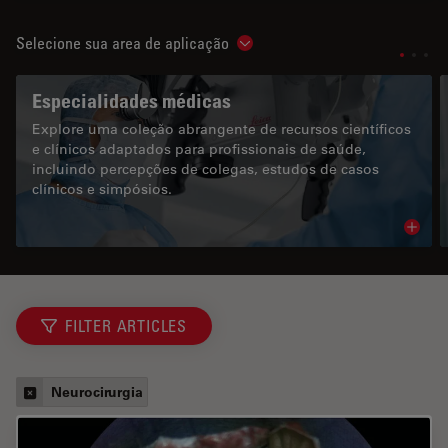
Selecione sua area de aplicação
Show subnavigation
Especialidades médicas
Explore uma coleção abrangente de recursos científicos
e clínicos adaptados para profissionais de saúde,
incluindo percepções de colegas, estudos de casos
clínicos e simpósios.
Read 
FILTER ARTICLES
Neurocirurgia