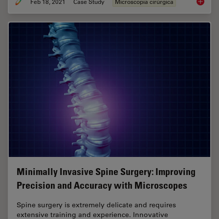
Feb 18, 2021
Case Study
Microscopia cirúrgica
GLOW800
Minimally Invasive Spine Surgery: Improving
Precision and Accuracy with Microscopes
Spine surgery is extremely delicate and requires
extensive training and experience. Innovative