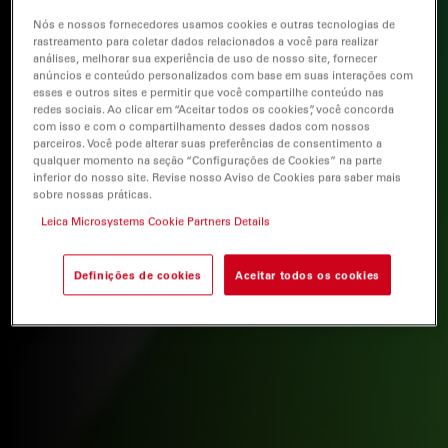
Nós e nossos fornecedores usamos cookies e outras tecnologias de
rastreamento para coletar dados relacionados a você para realizar
análises, melhorar sua experiência de uso de nosso site, fornecer
anúncios e conteúdo personalizados com base em suas interações com
esses e outros sites e permitir que você compartilhe conteúdo nas
redes sociais. Ao clicar em “Aceitar todos os cookies”, você concorda
com isso e com o compartilhamento desses dados com nossos
parceiros. Você pode alterar suas preferências de consentimento a
qualquer momento na seção “Configurações de Cookies” na parte
inferior do nosso site. Revise nosso Aviso de Cookies para saber mais
sobre nossas práticas.
Leica Microsystems Cookie Partners Details
Definições de cookies
Aceitar todos os cookies