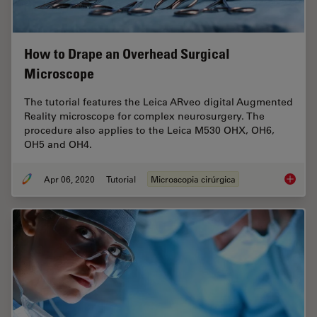
How to Drape an Overhead Surgical
Microscope
The tutorial features the Leica ARveo digital Augmented
Reality microscope for complex neurosurgery. The
procedure also applies to the Leica M530 OHX, OH6,
OH5 and OH4.
Apr 06, 2020
Tutorial
Microscopia cirúrgica
How to 