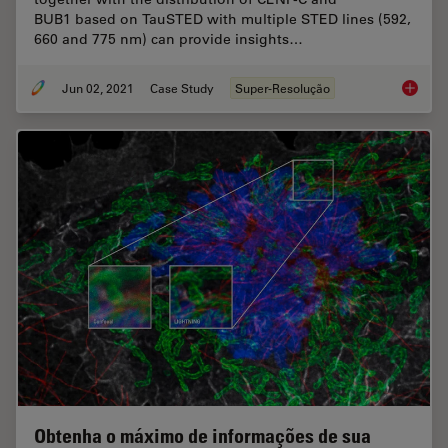
BUB1 based on TauSTED with multiple STED lines (592,
660 and 775 nm) can provide insights…
Jun 02, 2021
Case Study
Super-Resolução
Kinetoc
Obtenha o máximo de informações de sua