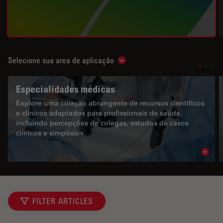
Selecione sua area de aplicação
Show subnavigation
Especialidades médicas
Explore uma coleção abrangente de recursos científicos
e clínicos adaptados para profissionais de saúde,
incluindo percepções de colegas, estudos de casos
clínicos e simpósios.
Read 
FILTER ARTICLES