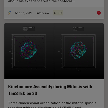
about his experience with the confocal…
Sep 15, 2021
Interview
STED
Benefit
Kinetochore Assembly during Mitosis with
TauSTED on 3D
Three-dimensional organization of the mitotic spindle
together with the distribution of CENP-C and