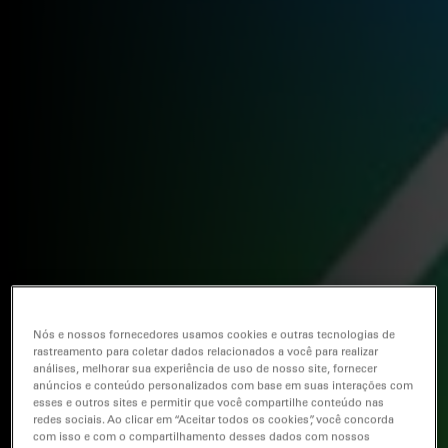
Nós e nossos fornecedores usamos cookies e outras tecnologias de
rastreamento para coletar dados relacionados a você para realizar
análises, melhorar sua experiência de uso de nosso site, fornecer
anúncios e conteúdo personalizados com base em suas interações com
esses e outros sites e permitir que você compartilhe conteúdo nas
redes sociais. Ao clicar em “Aceitar todos os cookies”, você concorda
com isso e com o compartilhamento desses dados com nossos