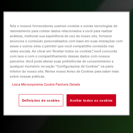
Nós e nossos fornecedores usamos cookies e outras tecnologias de
rastreamento para coletar dados relacionados a você para realizar
análises, melhorar sua experiência de uso de nosso site, fornecer
anúncios e conteúdo personalizados com base em suas interações com
esses e outros sites e permitir que você compartilhe conteúdo nas
redes sociais. Ao clicar em “Aceitar todos os cookies”, você concorda
com isso e com o compartilhamento desses dados com nossos
parceiros. Você pode alterar suas preferências de consentimento a
qualquer momento na seção “Configurações de Cookies” na parte
inferior do nosso site. Revise nosso Aviso de Cookies para saber mais
sobre nossas práticas.
Leica Microsystems Cookie Partners Details
Definições de cookies
Aceitar todos os cookies