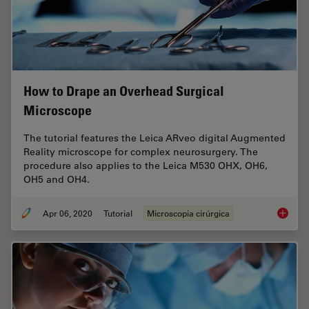
How to Drape an Overhead Surgical
Microscope
The tutorial features the Leica ARveo digital Augmented
Reality microscope for complex neurosurgery. The
procedure also applies to the Leica M530 OHX, OH6,
OH5 and OH4.
Apr 06, 2020
Tutorial
Microscopia cirúrgica
How to 