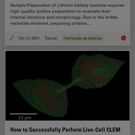
Sample Preparation of Lithium battery systems requires
high quality surface preparation to evaluate their
internal structure and morphology. Due to the brittle
materials involved, preparing pristine…
Oct 13, 2021
Tutorial
Fabricação de baterias
Cross S
How to Successfully Perform Live-Cell CLEM