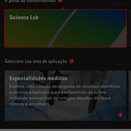
O portal de conhecimentos
Show subnavigation
Science Lab
Selecione sua area de aplicação
Show subnavigation
Especialidades médicas
Explore uma coleção abrangente de recursos científicos
e clínicos adaptados para profissionais de saúde,
incluindo percepções de colegas, estudos de casos
clínicos e simpósios.
Read 