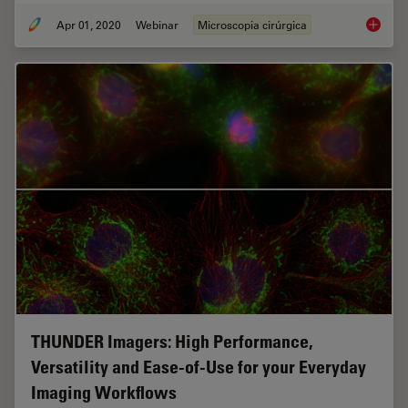
Apr 01, 2020
Webinar
Microscopia cirúrgica
Overcom
THUNDER Imagers: High Performance,
Versatility and Ease-of-Use for your Everyday
Imaging Workflows