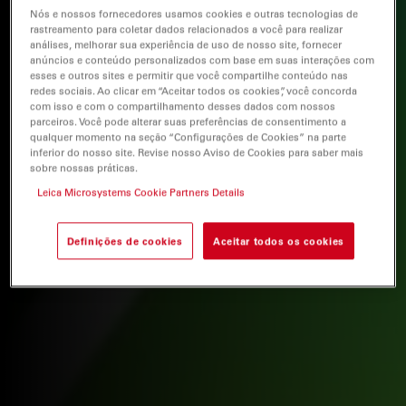
Nós e nossos fornecedores usamos cookies e outras tecnologias de
rastreamento para coletar dados relacionados a você para realizar
análises, melhorar sua experiência de uso de nosso site, fornecer
anúncios e conteúdo personalizados com base em suas interações com
esses e outros sites e permitir que você compartilhe conteúdo nas
redes sociais. Ao clicar em “Aceitar todos os cookies”, você concorda
com isso e com o compartilhamento desses dados com nossos
parceiros. Você pode alterar suas preferências de consentimento a
qualquer momento na seção “Configurações de Cookies” na parte
inferior do nosso site. Revise nosso Aviso de Cookies para saber mais
sobre nossas práticas.
Leica Microsystems Cookie Partners Details
Definições de cookies
Aceitar todos os cookies