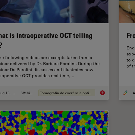
at is intraoperative OCT telling
Fr
?
Endo
exp
the following videos are excerpts taken from a
to q
inar delivered by Dr. Barbara Parolini. During the
of t
inar Dr. Parolini discusses and illustrates how
raoperative OCT provides real-time,…
Aug 13, 2020
Webinar
Tomografia de coerência óptica (OCT)
A
What is intraoperati