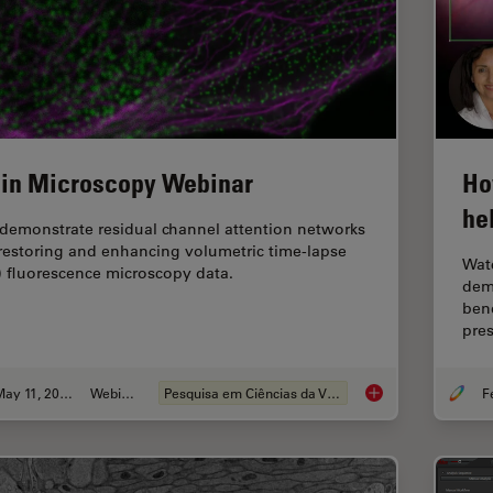
 in Microscopy Webinar
Ho
he
demonstrate residual channel attention networks
 restoring and enhancing volumetric time-lapse
Watc
) fluorescence microscopy data.
dema
ben
pres
May 11, 2021
Webinar
Pesquisa em Ciências da Vida
AI in Microscopy We