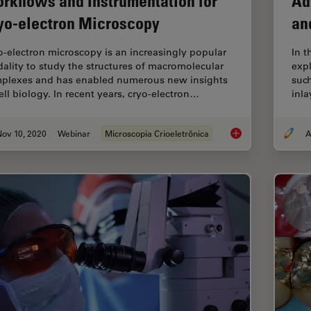
rkflows and Instrumentation for
Ad
yo-electron Microscopy
an
o-electron microscopy is an increasingly popular
In t
ality to study the structures of macromolecular
exp
plexes and has enabled numerous new insights
such
cell biology. In recent years, cryo-electron…
inla
Nov 10, 2020
Webinar
Microscopia Crioeletrônica
A
Workflows and Instr