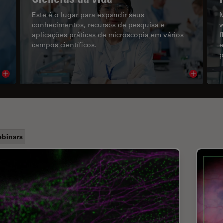
Este é o lugar para expandir seus
M
conhecimentos, recursos de pesquisa e
w
aplicações práticas de microscopia em vários
f
campos científicos.
e
p
Read article
Read arti
binars