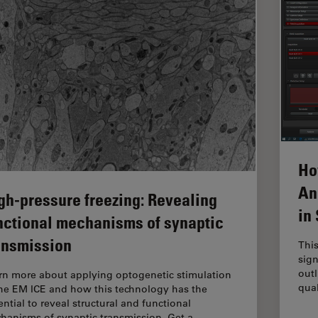
Ho
An
gh-pressure freezing: Revealing
in
nctional mechanisms of synaptic
ansmission
This
sign
outl
rn more about applying optogenetic stimulation
qual
the EM ICE and how this technology has the
ential to reveal structural and functional
hanisms of synaptic transmission. Get a