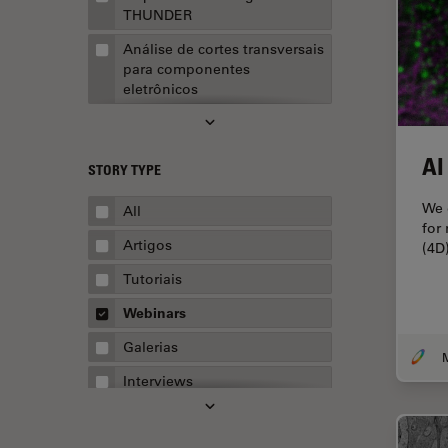
THUNDER
Análise de cortes transversais
para componentes
eletrônicos
Análise de imagens
Análise de limpeza
AI
STORY TYPE
Análise multiplex espacial
We 
All
Anatomia Patológica
for
Artigos
(4D
Aquisição de imagens
Tutoriais
Aquisição de imagens 3D
Webinars
Aquisição de imagens de
células vivas
Galerias
Aquisição de imagens para
Interviews
fins quantitativos
Whitepapers
AR Surgery