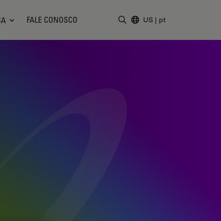
FALE CONOSCO
SA
US
|
pt
Insira o termo da pesquisa