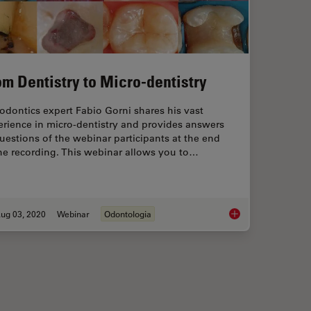
om Dentistry to Micro-dentistry
dontics expert Fabio Gorni shares his vast
erience in micro-dentistry and provides answers
uestions of the webinar participants at the end
he recording. This webinar allows you to…
ug 03, 2020
Webinar
Odontologia
ve OCT telling us?
From Dentistry to Mi