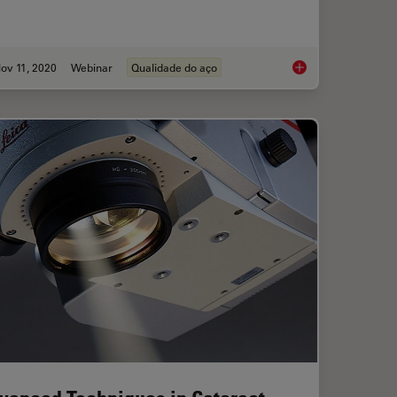
ov 11, 2020
Webinar
Qualidade do aço
ng: Revealing functional mechanisms of synaptic transmission
How to Conduct Stand