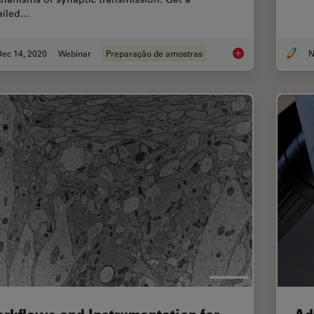
ailed…
Dec 14, 2020
Webinar
Preparação de amostras
N
High-pressure freezi