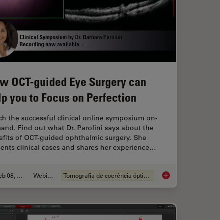
w OCT-guided Eye Surgery can
lp you to Focus on Perfection
h the successful clinical online symposium on-
nd. Find out what Dr. Parolini says about the
efits of OCT-guided ophthalmic surgery. She
ents clinical cases and shares her experience…
Feb 08, 2021
Webinar
Tomografia de coerência óptica (OCT)
binar
How OCT-guided Eye 