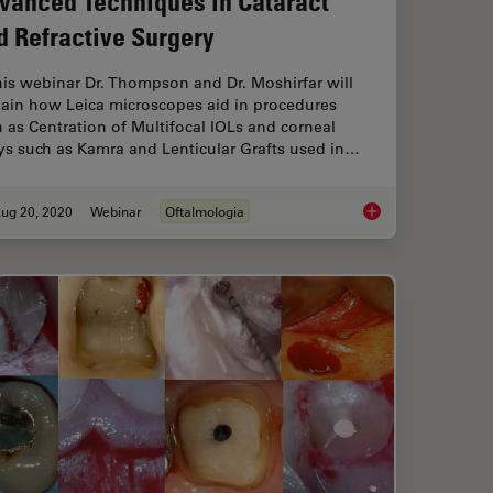
vanced Techniques in Cataract
d Refractive Surgery
his webinar Dr. Thompson and Dr. Moshirfar will
lain how Leica microscopes aid in procedures
 as Centration of Multifocal IOLs and corneal
ys such as Kamra and Lenticular Grafts used in…
ug 20, 2020
Webinar
Oftalmologia
umentation for Cryo-electron Microscopy
Advanced Techniques