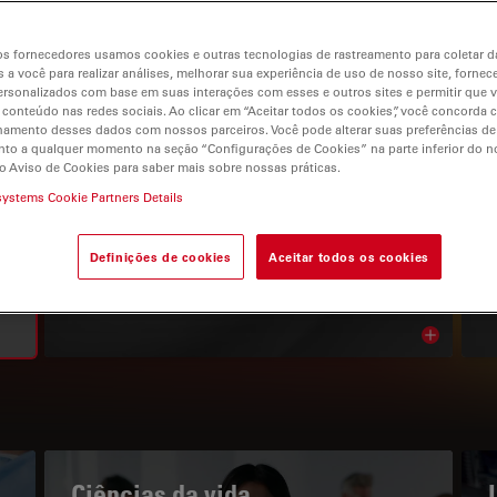
s fornecedores usamos cookies e outras tecnologias de rastreamento para coletar 
 a você para realizar análises, melhorar sua experiência de uso de nosso site, fornec
rsonalizados com base em suas interações com esses e outros sites e permitir que 
 conteúdo nas redes sociais. Ao clicar em “Aceitar todos os cookies”, você concorda
gation
hamento desses dados com nossos parceiros. Você pode alterar suas preferências de
to a qualquer momento na seção “Configurações de Cookies” na parte inferior do no
o Aviso de Cookies para saber mais sobre nossas práticas.
systems Cookie Partners Details
O PORTAL DE CONHECIMENTOS
Leia os nossos artigos mais
Definições de cookies
Aceitar todos os cookies
recentes
Read arti
bnavigation
Ciências da vida