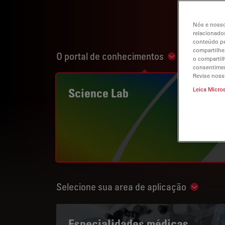
Nós e nosso
relacionados
conteúdo pe
compartilhe
O portal de conhecimentos
Show subnavi
o compartil
consentimen
Revise noss
Science Lab
Leica Micro
Selecione sua area de aplicação
Show su
Especialidades médicas