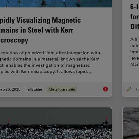
6-
fo
pidly Visualizing Magnetic
Di
mains in Steel with Kerr
croscopy
A 6
auto
inte
rotation of polarized light after interaction with
leve
netic domains in a material, known as the Kerr
Man
ect, enables the investigation of magnetized
ples with Kerr microscopy. It allows rapid…
eb 26, 2026
Fallstudie
Metallographie
Rapidly Visualizing 