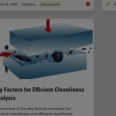
eb 04, 2025
Anleitung
Schärfentiefe
A
Depth of Field in M
y Factors for Efficient Cleanliness
alysis
overview of the key factors necessary for
hnical cleanliness and efficient cleanliness