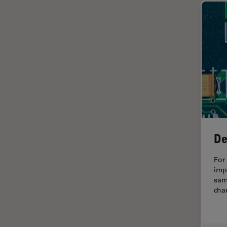
Fortgeschrittene
Mikroskopietechniken
FRAP
FRET
Geschichte
Glaucomchirurgie
Grundlagen der Mikroskopie
Grundlegende
De
Mikroskopietechniken
Gynäkologie and Urologie
For
imp
Hochdruckgefrieren
sam
cha
Hornhautchirurgie
HyD
Immunfluoreszenz