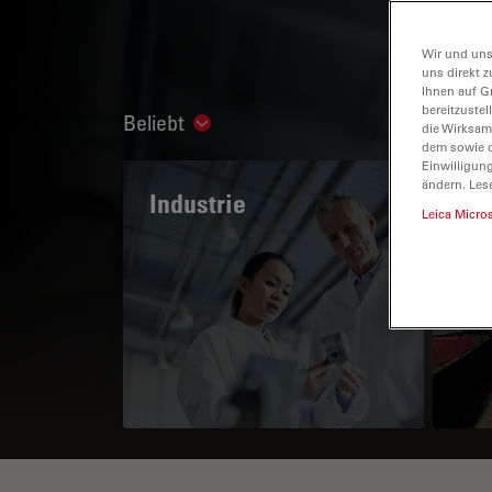
Wir und uns
uns direkt z
Ihnen auf G
bereitzuste
Beliebt
Show subnavigation
die Wirksam
dem sowie d
Einwilligun
ändern. Les
Industrie
Das
Leica Micro
Po