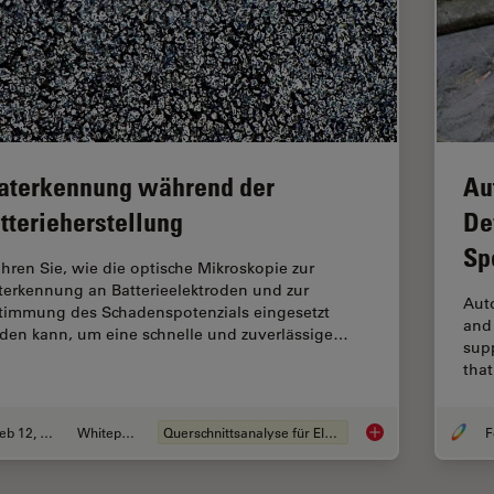
aterkennung während der
Au
tterieherstellung
De
Sp
ahren Sie, wie die optische Mikroskopie zur
terkennung an Batterieelektroden und zur
Aut
timmung des Schadenspotenzials eingesetzt
and
den kann, um eine schnelle und zuverlässige…
supp
that
Feb 12, 2026
Whitepaper
Querschnittsanalyse für Elektronik
F
Graterkennung währe