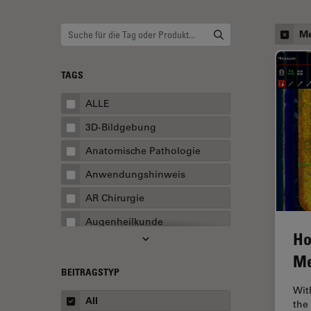
Me
TAGS
ALLE
3D-Bildgebung
Anatomische Pathologie
Anwendungshinweis
AR Chirurgie
Augenheilkunde
Ho
Augmented Reality
Me
Ausbildung
BEITRAGSTYP
Wit
Automatisierte Mikroskopie
All
the