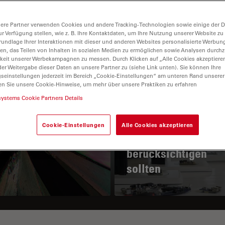
ere Partner verwenden Cookies und andere Tracking-Technologien sowie einige der Da
ur Verfügung stellen, wie z. B. Ihre Kontaktdaten, um Ihre Nutzung unserer Website zu
rundlage Ihrer Interaktionen mit dieser und anderen Websites personalisierte Werbun
llen, das Teilen von Inhalten in sozialen Medien zu ermöglichen sowie Analysen durc
keit unserer Werbekampagnen zu messen. Durch Klicken auf „Alle Cookies akzeptiere
er Weitergabe dieser Daten an unsere Partner zu (siehe Link unten). Sie können Ihre
gseinstellungen jederzeit im Bereich „Cookie-Einstellungen“ am unteren Rand unserer
en Sie unsere Cookie-Hinweise, um mehr über unsere Praktiken zu erfahren
 Prinzip der
Wichtige Faktoren, 
systems Cookie Partners Details
larisationsmikroskopie
Sie bei der Auswah
eines
Cookie-Einstellungen
Alle Cookies akzeptieren
Stereomikroskops
berücksichtigen
sollten