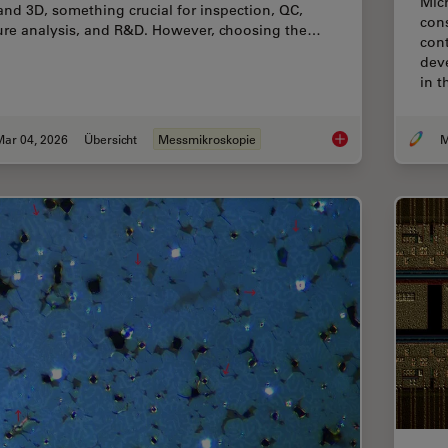
Mic
and 3D, something crucial for inspection, QC,
cons
lure analysis, and R&D. However, choosing the…
cont
dev
in t
Mar 04, 2026
Übersicht
Messmikroskopie
M
How to Select the 