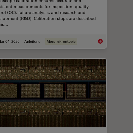
roscope calibration ensures accurate and
istent measurements for inspection, quality
rol (QC), failure analysis, and research and
elopment (R&D). Calibration steps are described
his…
ar 04, 2026
Anleitung
Messmikroskopie
Right Measurement Microscope
Microscope Calibrat