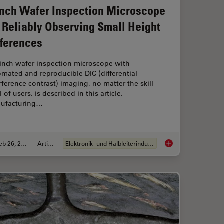
Inch Wafer Inspection Microscope
r Reliably Observing Small Height
fferences
-inch wafer inspection microscope with
mated and reproducible DIC (differential
rference contrast) imaging, no matter the skill
l of users, is described in this article.
ufacturing…
Feb 26, 2026
Artikel
Elektronik- und Halbleiterindustrie
Magnetic Domains in Steel with Kerr Microscopy
6-Inch Wafer Inspect