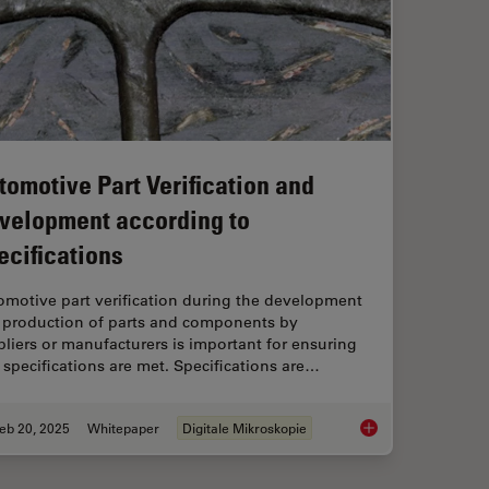
tomotive Part Verification and
velopment according to
ecifications
omotive part verification during the development
 production of parts and components by
liers or manufacturers is important for ensuring
 specifications are met. Specifications are…
eb 20, 2025
Whitepaper
Digitale Mikroskopie
nd der Batterieherstellung
Automotive Part Veri