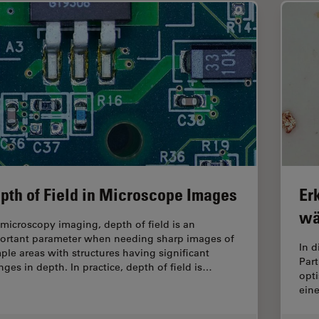
pth of Field in Microscope Images
Er
wä
 microscopy imaging, depth of field is an
ortant parameter when needing sharp images of
In d
ple areas with structures having significant
Part
nges in depth. In practice, depth of field is…
opti
ein