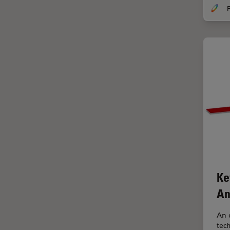
F
Imperial Imaging Hub
In vivo
Ganzkörperbildgebung
Industrielle Mikroskopie
Inspektionsmikroskopie
Intraoperative OCT
Inverted Microscopy
Ionenstrahlätzen
Kameras
Kataraktchirurgie
Ke
Klinische Pathologie
An
Kohärentes Raman-
Streumikroskop (CRS)
An 
tec
Konfokalmikroskopie