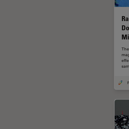
Centre of Excellence Oxford
Ra
Chirurgische Mikroskopie
Do
CLEM
Mi
Contrast Methods in Light
Microscopy
The 
Cryo REM
mag
eff
DIC-Mikroskopie
sam
Digitale Mikroskopie
Drosophila-Forschung
F
Dunkelfeldmikroskopie
Elektronenmikroskopie
Elektronenmikroskopie
Probenvorbereitung
Elektronik- und