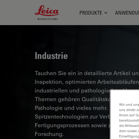
Leica Microsystems Logo
PRODUKTE
ANWENDU
Industrie
Tauchen Sie ein in detaillierte Artikel u
Inspektion, optimierten Arbeitsabläuf
industriellen und pathologischen Umg
Themen gehören Qualitätskontrolle, Mat
Wir und uns
Pathologie und vieles mehr. Sie erhalte
uns direkt z
Spitzentechnologien zur Verbesserung d
Ihnen auf G
bereitzuste
Fertigungsprozessen sowie zur präzise
die Wirksam
dem sowie d
Forschung.
Einwilligun