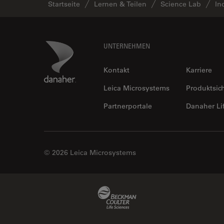
Startseite
Lernen & Teilen
Science Lab
In
Halbleiterindustrie
EMBL Imaging Centre
Ergonomie
Footer
Danaher Logo
UNTERNEHMEN
F-Techniques
Kontakt
Karriere
Färbung
Leica Microsystems
Produktsic
FLIM
(Fluoreszenzlebensdauer-
Partnerportale
Danaher Li
Imaging-Mikroskopie)
Fluoreszenz
Fluoreszenzproteine
© 2026 Leica Microsystems
Fluorophore
FluoSync
Beckman Coulter Link
Forensik
Fortgeschrittene Bildgebung
und Analyse von Gewebe