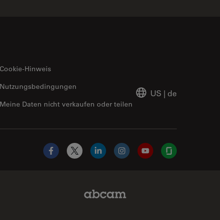
Cookie-Hinweis
Nutzungsbedingungen
US
|
de
Meine Daten nicht verkaufen oder teilen
Facebook
X
LinkedIn
Instagram
YouTube
Glassdoor
Abcam Limited Link