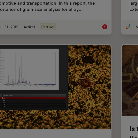
omotive and transportation. In this report, the
larg
ortance of grain size analysis for alloy…
Ext
ul 31, 2019
Artikel
Partikel
M
How to Adapt Grain S
Is