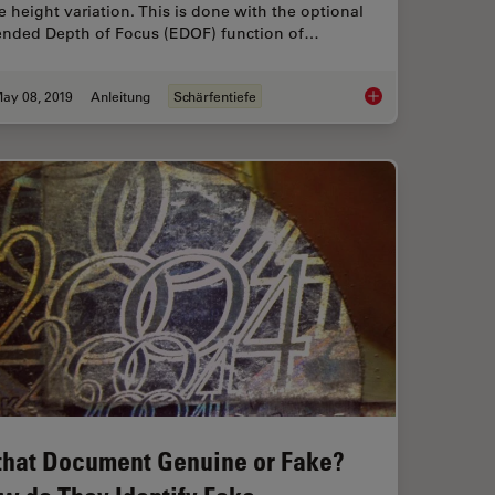
e height variation. This is done with the optional
ended Depth of Focus (EDOF) function of…
ay 08, 2019
Anleitung
Schärfentiefe
ize Analysis of Metallic Alloys to Your Needs
How To Create EDOF 
 that Document Genuine or Fake?