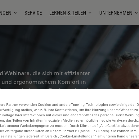
NGEN
SERVICE
LERNEN & TEILEN
UNTERNEHMEN
nd Webinare, die sich mit effizienter
en und ergonomischem Komfort in
ebungen befassen. Zu den behandelten
erialanalyse, Mikroskopie in der
ere Partner verwenden Cookies und andere Tracking-Technologien sowie einige der Da
n wertvolle Einblicke in den Einsatz von
ur Verfügung stellen, wie z. B. Ihre Kontaktdaten, um Ihre Nutzung unserer Website zu
er Präzision und Effizienz von
rundlage Ihrer Interaktionen mit dieser und anderen Websites personalisierte Werbun
llen, das Teilen von Inhalten in sozialen Medien zu ermöglichen sowie Analysen durc
n pathologischen Diagnose und
keit unserer Werbekampagnen zu messen. Durch Klicken auf „Alle Cookies akzeptiere
er Weitergabe dieser Daten an unsere Partner zu (siehe Link unten). Sie können Ihre
gseinstellungen jederzeit im Bereich „Cookie-Einstellungen“ am unteren Rand unserer