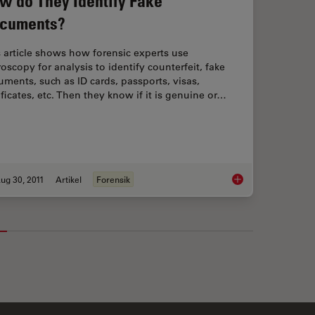
w do They Identify Fake
cuments?
 article shows how forensic experts use
oscopy for analysis to identify counterfeit, fake
ments, such as ID cards, passports, visas,
ificates, etc. Then they know if it is genuine or…
ug 30, 2011
Artikel
Forensik
ith Microscopy - Know the Composition with Laser Spectroscopy
Is that Document Ge