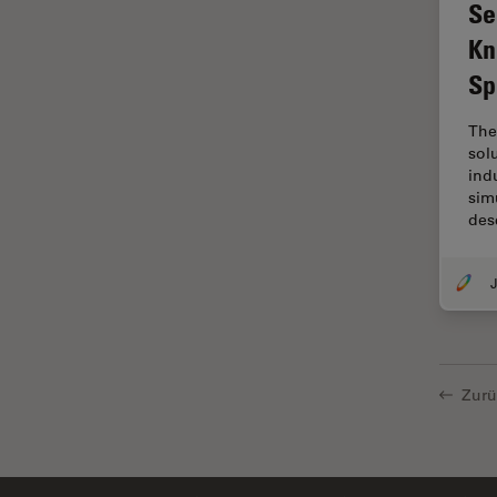
Se
Centre of Excellence Oxford
Kn
Chirurgische Mikroskopie
Sp
CLEM
The
Contrast Methods in Light
sol
Microscopy
ind
sim
Cryo REM
des
DIC-Mikroskopie
Digitale Mikroskopie
J
Drosophila-Forschung
Dunkelfeldmikroskopie
Elektronenmikroskopie
Zurü
Elektronenmikroskopie
Probenvorbereitung
Elektronik- und