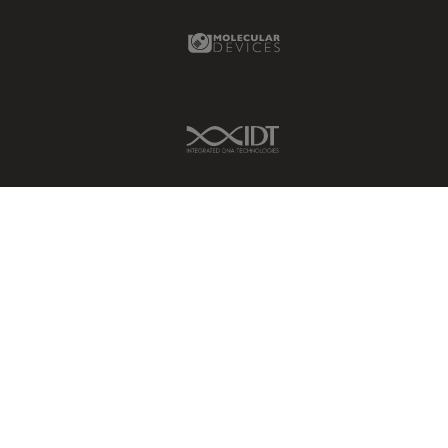
Molecular Devices Link
Fortgeschrittene
Mikroskopietechniken
FRAP
FRET
IDT Link
Geschichte
Glaucomchirurgie
Grundlagen der Mikroskopie
Grundlegende
Mikroskopietechniken
Gynäkologie and Urologie
Hochdruckgefrieren
Hornhautchirurgie
HyD
Immunfluoreszenz