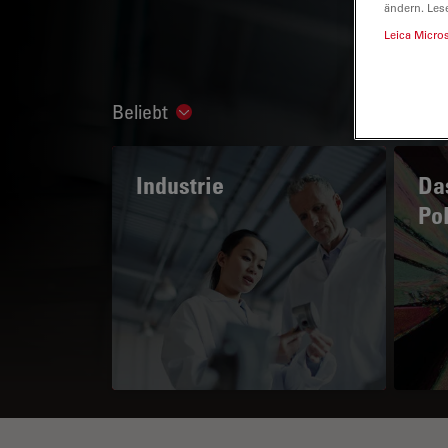
ändern. Les
Leica Micro
Beliebt
Show subnavigation
Industrie
Das
Po