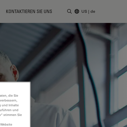
KONTAKTIEREN SIE UNS
US
|
de
Suchbegriff eingeben
ten, die Sie
 verbessern,
g und Inhalte
hzuführen und
n“ stimmen Sie
 Website