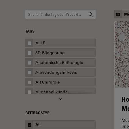
Me
TAGS
ALLE
3D-Bildgebung
Anatomische Pathologie
Anwendungshinweis
AR Chirurgie
Augenheilkunde
Ho
Augmented Reality
Me
Ausbildung
BEITRAGSTYP
Met
Automatisierte Mikroskopie
All
impo