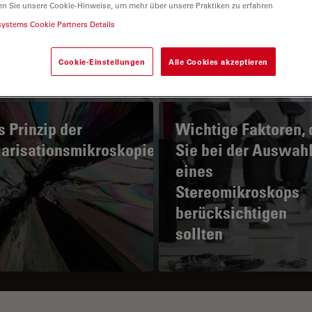
en Sie unsere Cookie-Hinweise, um mehr über unsere Praktiken zu erfahren
systems Cookie Partners Details
Cookie-Einstellungen
Alle Cookies akzeptieren
 Prinzip der
Wichtige Faktoren, 
larisationsmikroskopie
Sie bei der Auswah
eines
Stereomikroskops
berücksichtigen
sollten