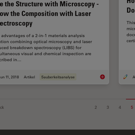
Ho
e the Structure with Microscopy -
Do
ow the Composition with Laser
ectroscopy
This
micr
docu
 advantages of a 2-in-1 materials analysis
cert
ution combining optical microscopy and laser
uced breakdown spectroscopy (LIBS) for
ultaneous visual and chemical inspection are
cribed in…
un 11, 2018
Artikel
Sauberkeitsanalyse
A
See the Structure w
ck
2
3
4
5