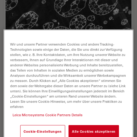
Wir und unsere Partner verwenden Cookies und andere Tracking-
Technologien sowie einige der Daten, die Sie uns direkt zur Verfügung
stellen, wie z. B. Ihre Kontaktdaten, um Ihre Nutzung unserer Website zu
Ultramicrotomy Techniques for Materials
verbessern, Ihnen auf Grundlage Ihrer Interaktionen mit dieser und
Sectioning
anderen Websites personalisierte Werbung und Inhalte bereitzustellen,
das Teilen von Inhalten in sozialen Medien zu ermöglichen sowie
Analysen durchzuführen und die Wirksamkeit unserer Werbekampagnen
Learn about ultramicrotomy for materials sectioning
zu messen. Durch Klicken auf „Alle Cookies akzeptieren“ stimmen Sie
when investigating polymers and brittle materials with
dem sowie der Weitergabe dieser Daten an unsere Partner zu (siehe Link
transmission (TEM) or scanning electron microscopy
unten). Sie können Ihre Einwilligungseinstellungen jederzeit im Bereich
(SEM) or atomic force microscopy.
„Cookie-Einstellungen“ am unteren Rand unserer Website ändern.
Lesen Sie unsere Cookie-Hinweise, um mehr über unsere Praktiken zu
erfahren
Oct 09, 2023
Webinar
Ultramikrotomie
Ultrami
Leica Microsystems Cookie Partners Details
Cookie-Einstellungen
Alle Cookies akzeptieren