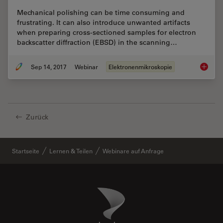
Mechanical polishing can be time consuming and
frustrating. It can also introduce unwanted artifacts
when preparing cross-sectioned samples for electron
backscatter diffraction (EBSD) in the scanning…
Sep 14, 2017
Webinar
Elektronenmikroskopie
Practica
Zurück
Startseite
Lernen & Teilen
Webinare auf Anfrage
Danaher Logo
Footer