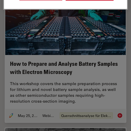
How to Prepare and Analyse Battery Samples
with Electron Microscopy
This workshop covers the sample preparation process
for lithium and novel battery sample analysis, as well
as other semiconductor samples requiring high-
resolution cross-section imaging.
May 25, 2023
Webinar
Querschnittsanalyse für Elektronik
How to 