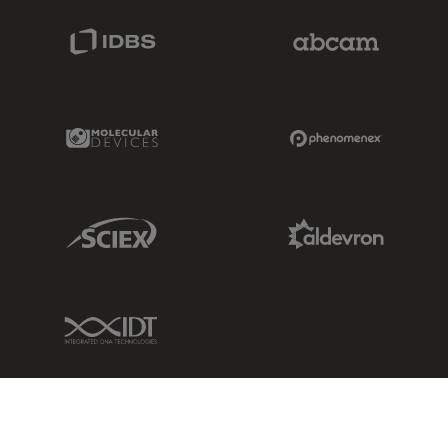
IDBS Link
Abcam Limited
Molecular Devices Link
Phenomenex L
Sciex Link
Aldevron Link
IDT Link