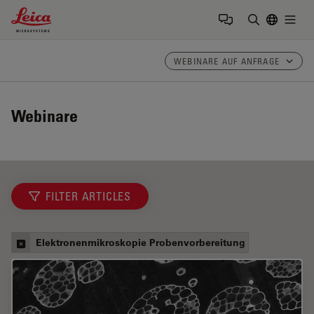
Leica Microsystems Logo
Togg
Suchbegrif
WEBINARE AUF ANFRAGE
Webinare
FILTER ARTICLES
Elektronenmikroskopie Probenvorbereitung