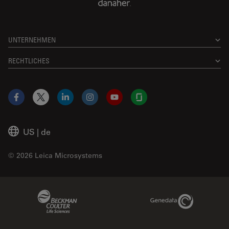
UNTERNEHMEN
RECHTLICHES
Facebook
X
LinkedIn
Instagram
YouTube
Glassdoor
US
|
de
© 2026 Leica Microsystems
Beckman Coulter Link
Genedata Link