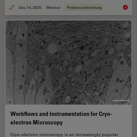
Dec 14, 2020
Webinar
Probenvorbereitung
High-pr
Workflows and Instrumentation for Cryo-
electron Microscopy
Cryo-electron microscopy is an increasingly popular