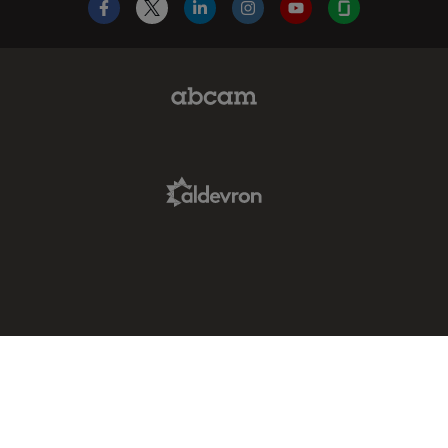
Facebook
X
LinkedIn
Instagram
YouTube
Glassdoor
Abcam Limited Link
Aldevron Link