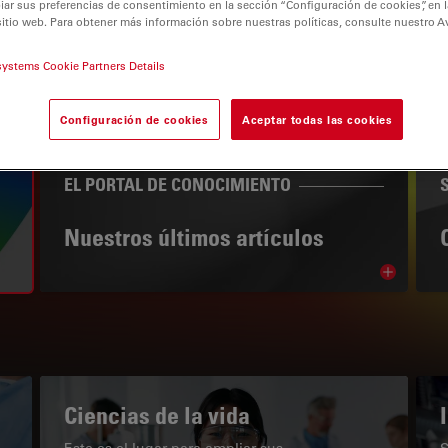
r sus preferencias de consentimiento en la sección “Configuración de cookies”, en la
sitio web. Para obtener más información sobre nuestras políticas, consulte nuestro A
systems Cookie Partners Details
tion
Configuración de cookies
Aceptar todas las cookies
EL PORTAL DE CONOCIMIENTO
Nuestros últimos artículos
Read arti
subnavigation
Ciencias de la vida
Este es el lugar para ampliar sus
S