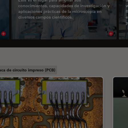
conocimientos, capacidades de investigación y
w
aplicaciones prácticas de la microscopía en
f
diversos campos científicos.
e
p
Read article
Read arti
aca de circuito impreso (PCB)