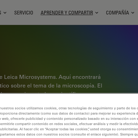
S
SERVICIO
APRENDER Y COMPARTIR
COMPAÑÍA
e Leica Microsystems. Aquí encontrará
ctico sobre el tema de la microscopía. El
ales experimentados y científicos por
rimentos. Explore tutoriales
nuestros socios utilizamos cookies, otras tecnologías de seguimiento y parte de los
cubra los fundamentos de la
roporciona directamente (como sus datos de contacto) para mejorar su experiencia 
de gama alta. Forme parte de la
o web, ofrecerle publicidad y contenido personalizado basado en su interacción con e
permitirle compartir contenido en redes sociales, efectuar análisis y medir la efectivi
 conocimientos.
licitarias. Al hacer clic en “Aceptar todas las cookies”, usted otorga su consentimie
partamos estos datos con nuestros socios (consulte el enlace siguiente). Siempre qu