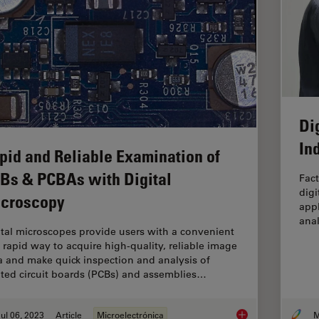
Di
In
pid and Reliable Examination of
Bs & PCBAs with Digital
Fact
digi
croscopy
appl
anal
ital microscopes provide users with a convenient
 rapid way to acquire high-quality, reliable image
a and make quick inspection and analysis of
nted circuit boards (PCBs) and assemblies…
ul 06, 2023
Article
Microelectrónica
M
Rapid and Reliable 