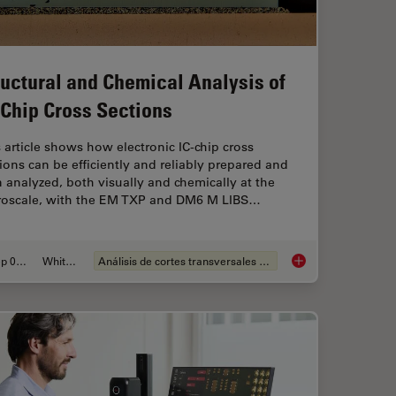
ructural and Chemical Analysis of
-Chip Cross Sections
 article shows how electronic IC-chip cross
ions can be efficiently and reliably prepared and
 analyzed, both visually and chemically at the
roscale, with the EM TXP and DM6 M LIBS…
Sep 05, 2023
Whitepaper
Análisis de cortes transversales para la microelectrónica
isual Inspection
Structural and Chemi