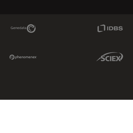
Genedata Link
IDBS Link
Phenomenex Link
Sciex Link