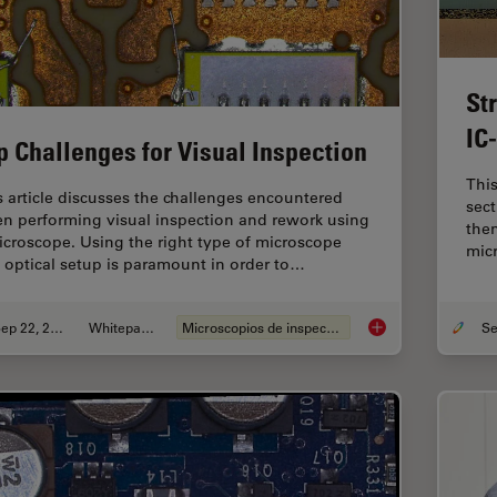
St
IC
p Challenges for Visual Inspection
This
s article discusses the challenges encountered
sect
n performing visual inspection and rework using
then
icroscope. Using the right type of microscope
mic
 optical setup is paramount in order to…
Sep 22, 2023
Whitepaper
Microscopios de inspección
Top Challenges for V