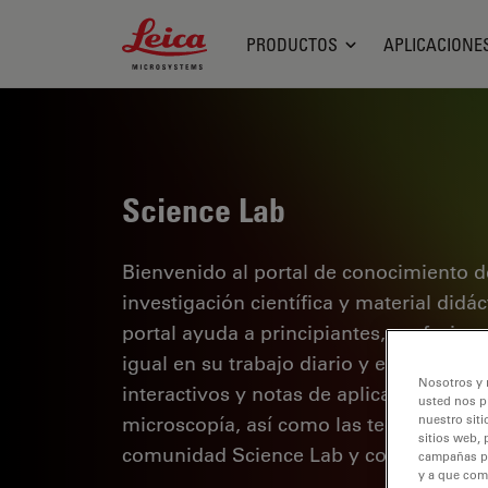
Leica Microsystems Logo
PRODUCTOS
APLICACIONE
Science Lab
Bienvenido al portal de conocimiento d
investigación científica y material didá
portal ayuda a principiantes, profesion
igual en su trabajo diario y en sus expe
Nosotros y 
interactivos y notas de aplicación, des
usted nos p
microscopía, así como las tecnologías 
nuestro siti
sitios web, 
comunidad Science Lab y comparta sus
campañas pub
y a que com