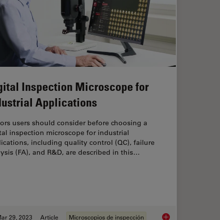
gital Inspection Microscope for
dustrial Applications
ors users should consider before choosing a
tal inspection microscope for industrial
ications, including quality control (QC), failure
ysis (FA), and R&D, are described in this…
ar 29, 2023
Article
Microscopios de inspección
Examination of PCBs & PCBAs with Digital Microscopy
Digital Inspection Mi