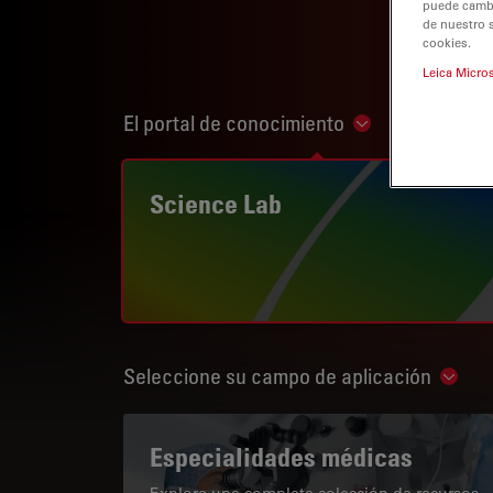
puede cambia
de nuestro 
cookies.
Leica Micro
El portal de conocimiento
Show subnaviga
Science Lab
Seleccione su campo de aplicación
Show 
Especialidades médicas
Explore una completa colección de recursos